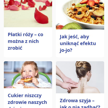
Płatki róży – co
Jak jeść, aby
można z nich
uniknąć efektu
zrobić
jo-jo?
Cukier niszczy
Zdrowa szyja –
zdrowie naszych
jak o nią zadbać?