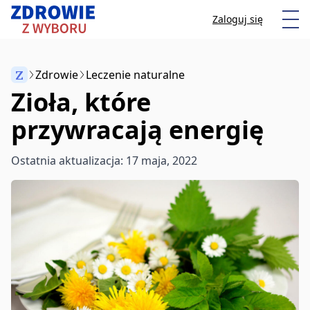
Przeskocz do treści
Otw
Zaloguj się
Z
Zdrowie
Leczenie naturalne
Zioła, które
Anuluj
przywracają energię
Zacznij pisać, aby wyszukać artykuły
Ostatnia aktualizacja: 17 maja, 2022