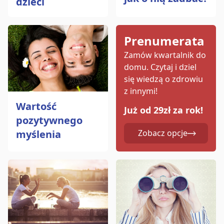
dzieci
Prenumerata
Zamów kwartalnik do
domu.
Czytaj i dziel
się wiedzą o zdrowiu
z innymi!
Wartość
Już od 29zł za rok!
pozytywnego
myślenia
Zobacz opcje