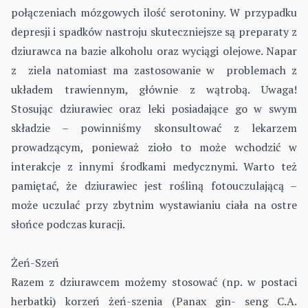
połączeniach mózgowych ilość serotoniny. W przypadku
depresji i spadków nastroju skuteczniejsze są preparaty z
dziurawca na bazie alkoholu oraz wyciągi olejowe. Napar
z ziela natomiast ma zastosowanie w problemach z
układem trawiennym, głównie z wątrobą. Uwaga!
Stosując dziurawiec oraz leki posiadające go w swym
składzie – powinniśmy skonsultować z lekarzem
prowadzącym, ponieważ zioło to może wchodzić w
interakcje z innymi środkami medycznymi. Warto też
pamiętać, że dziurawiec jest rośliną fotouczulającą –
może uczulać przy zbytnim wystawianiu ciała na ostre
słońce podczas kuracji.
Żeń-Szeń
Razem z dziurawcem możemy stosować (np. w postaci
herbatki) korzeń żeń-szenia (Panax gin- seng C.A.