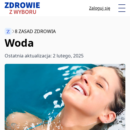
Przeskocz do treści
Otw
Zaloguj się
Z
8 ZASAD ZDROWIA
Woda
Anuluj
Ostatnia aktualizacja: 2 lutego, 2025
Zacznij pisać, aby wyszukać artykuły