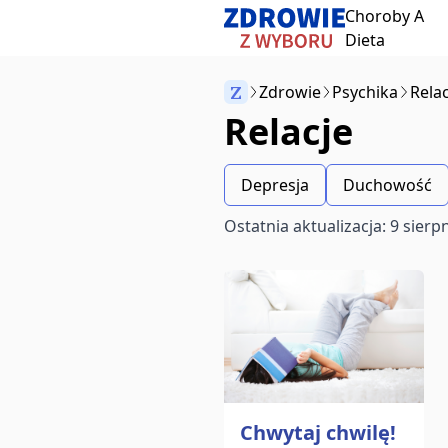
Choroby A
Przeskocz do treści
Dieta
Z
Zdrowie
Psychika
Relac
Relacje
Anuluj
Depresja
Duchowość
Zacznij pisać, aby wyszukać artykuły
Ostatnia aktualizacja: 9 sierp
aby wybrać
aby zamknąć
↵
Esc
Chwytaj chwilę!