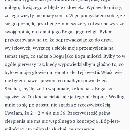
miłego, tkwiącego w błędzie człowieka. Wydawało mi się,
że jego wizyty nie miały sensu. Więc pomyślałem sobie, że
się go pozbędę, jeśli będę z nim szczery i otwarcie wyrażę
swoją opinię na temat jego Boga i jego religii. Byłem
przygotowany na to, że odprowadzając go do drzwi
wyjściowych, wyrzucę z siebie moje przemyślenia na
temat tego, co sądzę o Bogu jako Bogu miłości. Byłby to w
ogóle pierwszy raz, kiedy wypowiedziałbym głośno to, co
było w mojej głowie na temat całej tej kwestii. Właściwie
nie byłem nawet pewien, co miałbym powiedzieć. –
Słuchaj, myślę, że to wspaniale, że kochasz Boga i że
sądzisz, że On kocha ciebie, ale ja tego nie kupuję. Według
mnie to się po prostu nie zgadza z rzeczywistością.
Uważam, że 2 + 2 = 4 a nie 56. Rzeczywistość pełna
cierpienia nie ma nic wspólnego z koncepcją „Bóg-jest-
miłością”. On milczał i słuchał, ze szczerym