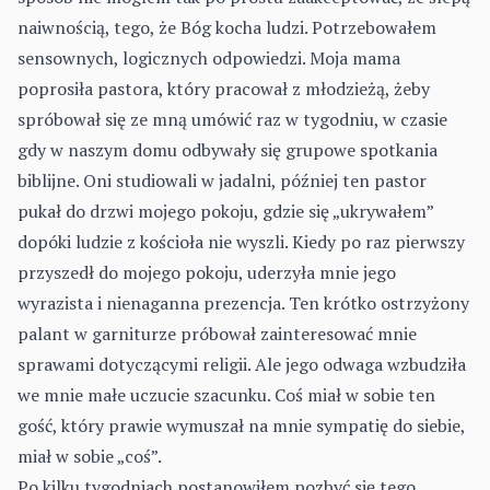
naiwnością, tego, że Bóg kocha ludzi. Potrzebowałem
sensownych, logicznych odpowiedzi. Moja mama
poprosiła pastora, który pracował z młodzieżą, żeby
spróbował się ze mną umówić raz w tygodniu, w czasie
gdy w naszym domu odbywały się grupowe spotkania
biblijne. Oni studiowali w jadalni, później ten pastor
pukał do drzwi mojego pokoju, gdzie się „ukrywałem”
dopóki ludzie z kościoła nie wyszli. Kiedy po raz pierwszy
przyszedł do mojego pokoju, uderzyła mnie jego
wyrazista i nienaganna prezencja. Ten krótko ostrzyżony
palant w garniturze próbował zainteresować mnie
sprawami dotyczącymi religii. Ale jego odwaga wzbudziła
we mnie małe uczucie szacunku. Coś miał w sobie ten
gość, który prawie wymuszał na mnie sympatię do siebie,
miał w sobie „coś”.
Po kilku tygodniach postanowiłem pozbyć się tego