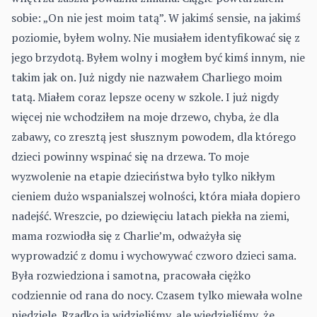
sobie: „On nie jest moim tatą”. W jakimś sensie, na jakimś
poziomie, byłem wolny. Nie musiałem identyfikować się z
jego brzydotą. Byłem wolny i mogłem być kimś innym, nie
takim jak on. Już nigdy nie nazwałem Charliego moim
tatą. Miałem coraz lepsze oceny w szkole. I już nigdy
więcej nie wchodziłem na moje drzewo, chyba, że dla
zabawy, co zresztą jest słusznym powodem, dla którego
dzieci powinny wspinać się na drzewa. To moje
wyzwolenie na etapie dzieciństwa było tylko nikłym
cieniem dużo wspanialszej wolności, która miała dopiero
nadejść. Wreszcie, po dziewięciu latach piekła na ziemi,
mama rozwiodła się z Charlie’m, odważyła się
wyprowadzić z domu i wychowywać czworo dzieci sama.
Była rozwiedziona i samotna, pracowała ciężko
codziennie od rana do nocy. Czasem tylko miewała wolne
niedziele. Rzadko ją widzieliśmy, ale wiedzieliśmy, że