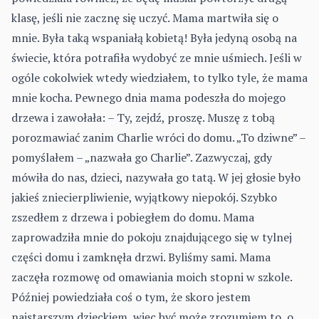
klasę, jeśli nie zacznę się uczyć. Mama martwiła się o
mnie. Była taką wspaniałą kobietą! Była jedyną osobą na
świecie, która potrafiła wydobyć ze mnie uśmiech. Jeśli w
ogóle cokolwiek wtedy wiedziałem, to tylko tyle, że mama
mnie kocha. Pewnego dnia mama podeszła do mojego
drzewa i zawołała: – Ty, zejdź, proszę. Muszę z tobą
porozmawiać zanim Charlie wróci do domu. „To dziwne” –
pomyślałem – „nazwała go Charlie”. Zazwyczaj, gdy
mówiła do nas, dzieci, nazywała go tatą. W jej głosie było
jakieś zniecierpliwienie, wyjątkowy niepokój. Szybko
zszedłem z drzewa i pobiegłem do domu. Mama
zaprowadziła mnie do pokoju znajdującego się w tylnej
części domu i zamknęła drzwi. Byliśmy sami. Mama
zaczęła rozmowę od omawiania moich stopni w szkole.
Później powiedziała coś o tym, że skoro jestem
najstarszym dzieckiem, więc być może zrozumiem to, o