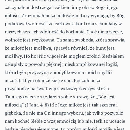
zaczynałem dostrzegać całkiem inny obraz Boga i Jego
miłości. Zrozumiałem, że miłość z natury wymaga, by Bóg
podarował wolność i że całkowita kontrola stłumiłaby w
naszych sercach zdolność do kochania. Choć nie przeczę,
wolność jest ryzykowna. Ta sama swoboda, która sprawia,
że miłość jest możliwa, sprawia również, że bunt jest
możliwy. Ho ho! Nic więcej nie mogłem zrobić. Siedziałem
osłupiały z powodu pięknej i nieskomplikowanej logiki,
która była przyczyną zmodyfikowania moich myśli i
uczuć. Jakbym obudził się ze snu. Poczułem, że
przychodzę na świat w prawdziwej rzeczywistości.
Tamtego wieczoru zdałem sobie sprawę, że „Bóg jest
miłością” (I Jana 4, 8) i że Jego miłość jest tak szczera i
głęboka, że nie ma On innego wyboru, jak tylko pozwolić
nam kochać Siebie z wzajemnością lub nie. Jeśli to uczucie
będzie nieodwzajemnione, to oprócz miłości możliwe jest