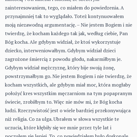
zainteresowaniem, tego, co miałem do powiedzenia. A
przynajmniej tak to wyglądało. Toteż kontynuowałem
moją niezawodną argumentację. – Nie jestem Bogiem i nie
twierdzę, że kocham każdego tak jak, według ciebie, Pan
Bóg kocha. Ale gdybym widział, że ktoś wykorzystuje
dziecko, interweniowałbym. Gdybym widział dzieci
zagrożone śmiercią z powodu głodu, nakarmiłbym je.
Gdybym widział mężczyznę, który bije swoją żonę,
powstrzymałbym go. Nie jestem Bogiem i nie twierdzę, że
kocham wszystkich, ale gdybym miał moc, która mogłaby
położyć kres wszystkim męczarniom na tym popapranym
świecie, zrobiłbym to. Więc nie mów mi, że Bóg kocha
ludzi. Rzeczywistość jest o wiele bardziej przekonywująca
niż religia. Co za ulga. Ubrałem w słowa wszystkie te
uczucia, które kłębiły się we mnie przez tyle lat i
poczułem się lepiej. To, co powiedziałem było doskonale