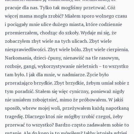
pracuje dla nas. Tylko tak mogliśmy przetrwać. Cóż
więcej mama mogła zrobić? Miałem sporo wolnego czasu
i pociągały mnie ulice dużego miasta, które codziennie
przemierzałem, chodząc do szkoły. Wydaje mi się, że
zobaczyłem zbyt wiele na tych ulicach. Zbyt wiele
niesprawiedliwości. Zbyt wiele bólu. Zbyt wiele cierpienia.
Narkomania, dzieci-ćpuny, nienawiść na tle rasowym,
rozboje, gangi, wykorzystywanie nieletnich – to wszystko
tam było. I jak dla mnie, w nadmiarze. Życie było
przerażająco brzydkie. Zbyt brzydkie, żebym umiał sobie z
tym poradzić. Stałem się więc cyniczny, ponieważ nigdy
nie umiałem zobojętnieć, mimo że próbowałem. W jakiś
sposób, wbrew mojej woli, przeżywałem każdą napotkaną
tragedię. Dlaczego ktoś nie mógłby zrobić czegoś, żeby
przerwać to wszystko? Bardzo często zadawałem sobie to
pytanie. Ale do kogo ja to mówiłem? Jakby istniała gdzieś