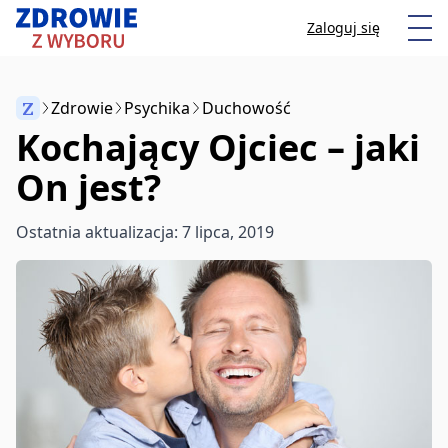
Przeskocz do treści
Otw
Zaloguj się
Z
Zdrowie
Psychika
Duchowość
Kochający Ojciec – jaki
Anuluj
On jest?
Zacznij pisać, aby wyszukać artykuły
Ostatnia aktualizacja: 7 lipca, 2019