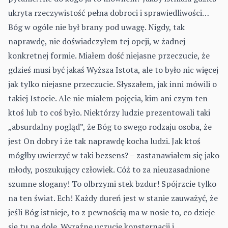
ukryta rzeczywistość pełna dobroci i sprawiedliwości…
Bóg w ogóle nie był brany pod uwagę. Nigdy, tak
naprawdę, nie doświadczyłem tej opcji, w żadnej
konkretnej formie. Miałem dość niejasne przeczucie, że
gdzieś musi być jakaś Wyższa Istota, ale to było nic więcej
jak tylko niejasne przeczucie. Słyszałem, jak inni mówili o
takiej Istocie. Ale nie miałem pojęcia, kim ani czym ten
ktoś lub to coś było. Niektórzy ludzie prezentowali taki
„absurdalny pogląd”, że Bóg to swego rodzaju osoba, że
jest On dobry i że tak naprawdę kocha ludzi. Jak ktoś
mógłby uwierzyć w taki bezsens? – zastanawiałem się jako
młody, poszukujący człowiek. Cóż to za nieuzasadnione
szumne slogany! To olbrzymi stek bzdur! Spójrzcie tylko
na ten świat. Ech! Każdy dureń jest w stanie zauważyć, że
jeśli Bóg istnieje, to z pewnością ma w nosie to, co dzieje
się tu na dole. Wyraźne uczucie konsternacji i