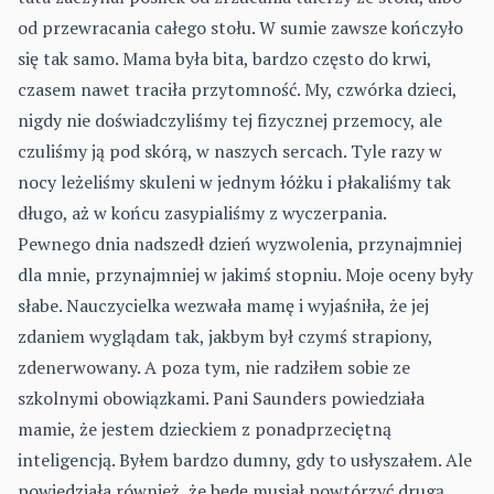
od przewracania całego stołu. W sumie zawsze kończyło
się tak samo. Mama była bita, bardzo często do krwi,
czasem nawet traciła przytomność. My, czwórka dzieci,
nigdy nie doświadczyliśmy tej fizycznej przemocy, ale
czuliśmy ją pod skórą, w naszych sercach. Tyle razy w
nocy leżeliśmy skuleni w jednym łóżku i płakaliśmy tak
długo, aż w końcu zasypialiśmy z wyczerpania.
Pewnego dnia nadszedł dzień wyzwolenia, przynajmniej
dla mnie, przynajmniej w jakimś stopniu. Moje oceny były
słabe. Nauczycielka wezwała mamę i wyjaśniła, że jej
zdaniem wyglądam tak, jakbym był czymś strapiony,
zdenerwowany. A poza tym, nie radziłem sobie ze
szkolnymi obowiązkami. Pani Saunders powiedziała
mamie, że jestem dzieckiem z ponadprzeciętną
inteligencją. Byłem bardzo dumny, gdy to usłyszałem. Ale
powiedziała również, że będę musiał powtórzyć drugą