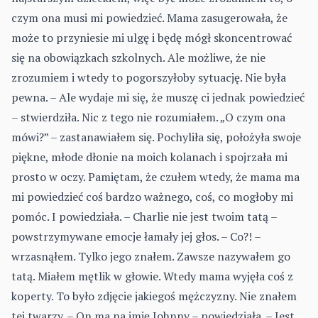
czym ona musi mi powiedzieć. Mama zasugerowała, że
może to przyniesie mi ulgę i będę mógł skoncentrować
się na obowiązkach szkolnych. Ale możliwe, że nie
zrozumiem i wtedy to pogorszyłoby sytuację. Nie była
pewna. – Ale wydaje mi się, że muszę ci jednak powiedzieć
– stwierdziła. Nic z tego nie rozumiałem. „O czym ona
mówi?” – zastanawiałem się. Pochyliła się, położyła swoje
piękne, młode dłonie na moich kolanach i spojrzała mi
prosto w oczy. Pamiętam, że czułem wtedy, że mama ma
mi powiedzieć coś bardzo ważnego, coś, co mogłoby mi
pomóc. I powiedziała. – Charlie nie jest twoim tatą –
powstrzymywane emocje łamały jej głos. – Co?! –
wrzasnąłem. Tylko jego znałem. Zawsze nazywałem go
tatą. Miałem mętlik w głowie. Wtedy mama wyjęła coś z
koperty. To było zdjęcie jakiegoś mężczyzny. Nie znałem
tej twarzy. – On ma na imię Johnny – powiedziała. – Jest