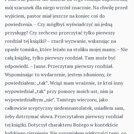
mój szacunek dla niego wzrósł znacznie. Na chwilę przed
wyjściem, pastor miał jeszcze na koniec coś do
powiedzenia. – Czy mógłbyś wyświadczyć mi jedną
przysługę? Czy zechcesz przeczytać tylko pierwszy
rozdział tej książki? – rzucił wyzwanie, wskazując na
opasłe tomisko, które leżało na stoliku mojej mamy. – Nie
całą książkę, tylko pierwszy rozdział. Tam może być
odpowiedź. – Jasne. Przeczytam pierwszy rozdział.
Wspominając to wydarzenie, jestem zdumiony, że
powiedziałem: „tak”. Wciąż mam wrażenie, że ktoś inny
wypowiedział „tak” przy pomocy moich ust, nim ja
wypowiedziałbym „nie”. Tamtego wieczoru, jako
całkowicie sceptyczny siedemnastolatek, usiadłem sam,
żeby dotrzymać słowa. Przeczytałem pierwszy rozdział
tej książki. Dotyczył charakteru Bożego w kontekście
ludzkiego cierpienia. Nie rozumiałem większości tego, co