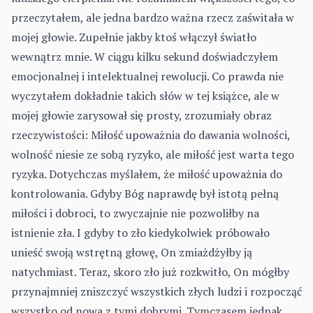
przeczytałem, ale jedna bardzo ważna rzecz zaświtała w
mojej głowie. Zupełnie jakby ktoś włączył światło
wewnątrz mnie. W ciągu kilku sekund doświadczyłem
emocjonalnej i intelektualnej rewolucji. Co prawda nie
wyczytałem dokładnie takich słów w tej książce, ale w
mojej głowie zarysował się prosty, zrozumiały obraz
rzeczywistości: Miłość upoważnia do dawania wolności,
wolność niesie ze sobą ryzyko, ale miłość jest warta tego
ryzyka. Dotychczas myślałem, że miłość upoważnia do
kontrolowania. Gdyby Bóg naprawdę był istotą pełną
miłości i dobroci, to zwyczajnie nie pozwoliłby na
istnienie zła. I gdyby to zło kiedykolwiek próbowało
unieść swoją wstrętną głowę, On zmiażdżyłby ją
natychmiast. Teraz, skoro zło już rozkwitło, On mógłby
przynajmniej zniszczyć wszystkich złych ludzi i rozpocząć
wszystko od nowa z tymi dobrymi. Tymczasem jednak