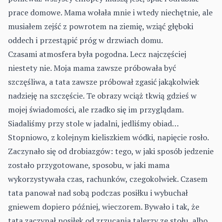
prace domowe. Mama wołała mnie i wtedy niechętnie, ale
musiałem zejść z powrotem na ziemię, wziąć głęboki
oddech i przestąpić próg w drzwiach domu.
Czasami atmosfera była pogodna. Lecz najczęściej
niestety nie. Moja mama zawsze próbowała być
szczęśliwa, a tata zawsze próbował zgasić jakąkolwiek
nadzieję na szczęście. Te obrazy wciąż tkwią gdzieś w
mojej świadomości, ale rzadko się im przyglądam.
Siadaliśmy przy stole w jadalni, jedliśmy obiad…
Stopniowo, z kolejnym kieliszkiem wódki, napięcie rosło.
Zaczynało się od drobiazgów: tego, w jaki sposób jedzenie
zostało przygotowane, sposobu, w jaki mama
wykorzystywała czas, rachunków, czegokolwiek. Czasem
tata panował nad sobą podczas posiłku i wybuchał
gniewem dopiero później, wieczorem. Bywało i tak, że
tata zaczynał posiłek od zrzucania talerzy ze stołu, albo