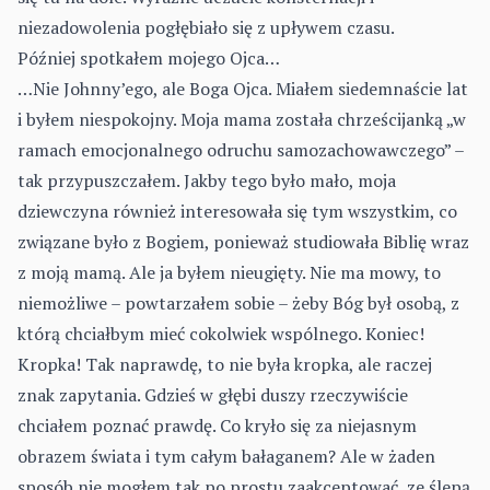
niezadowolenia pogłębiało się z upływem czasu.
Później spotkałem mojego Ojca…
…Nie Johnny’ego, ale Boga Ojca. Miałem siedemnaście lat
i byłem niespokojny. Moja mama została chrześcijanką „w
ramach emocjonalnego odruchu samozachowawczego” –
tak przypuszczałem. Jakby tego było mało, moja
dziewczyna również interesowała się tym wszystkim, co
związane było z Bogiem, ponieważ studiowała Biblię wraz
z moją mamą. Ale ja byłem nieugięty. Nie ma mowy, to
niemożliwe – powtarzałem sobie – żeby Bóg był osobą, z
którą chciałbym mieć cokolwiek wspólnego. Koniec!
Kropka! Tak naprawdę, to nie była kropka, ale raczej
znak zapytania. Gdzieś w głębi duszy rzeczywiście
chciałem poznać prawdę. Co kryło się za niejasnym
obrazem świata i tym całym bałaganem? Ale w żaden
sposób nie mogłem tak po prostu zaakceptować, ze ślepą