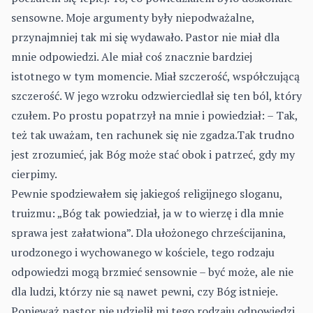
sensowne. Moje argumenty były niepodważalne,
przynajmniej tak mi się wydawało. Pastor nie miał dla
mnie odpowiedzi. Ale miał coś znacznie bardziej
istotnego w tym momencie. Miał szczerość, współczującą
szczerość. W jego wzroku odzwierciedlał się ten ból, który
czułem. Po prostu popatrzył na mnie i powiedział: – Tak,
też tak uważam, ten rachunek się nie zgadza.Tak trudno
jest zrozumieć, jak Bóg może stać obok i patrzeć, gdy my
cierpimy.
Pewnie spodziewałem się jakiegoś religijnego sloganu,
truizmu: „Bóg tak powiedział, ja w to wierzę i dla mnie
sprawa jest załatwiona”. Dla ułożonego chrześcijanina,
urodzonego i wychowanego w kościele, tego rodzaju
odpowiedzi mogą brzmieć sensownie – być może, ale nie
dla ludzi, którzy nie są nawet pewni, czy Bóg istnieje.
Ponieważ pastor nie udzielił mi tego rodzaju odpowiedzi,