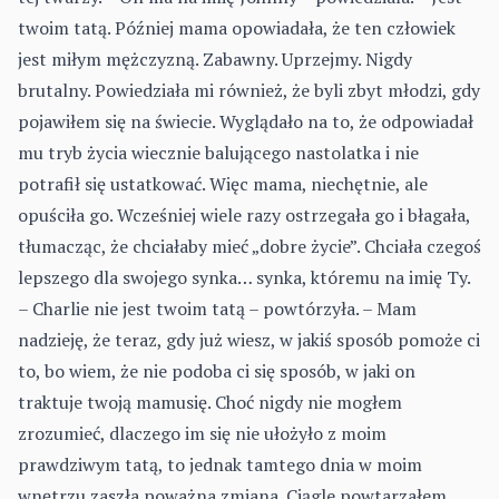
twoim tatą. Później mama opowiadała, że ten człowiek
jest miłym mężczyzną. Zabawny. Uprzejmy. Nigdy
brutalny. Powiedziała mi również, że byli zbyt młodzi, gdy
pojawiłem się na świecie. Wyglądało na to, że odpowiadał
mu tryb życia wiecznie balującego nastolatka i nie
potrafił się ustatkować. Więc mama, niechętnie, ale
opuściła go. Wcześniej wiele razy ostrzegała go i błagała,
tłumacząc, że chciałaby mieć „dobre życie”. Chciała czegoś
lepszego dla swojego synka… synka, któremu na imię Ty.
– Charlie nie jest twoim tatą – powtórzyła. – Mam
nadzieję, że teraz, gdy już wiesz, w jakiś sposób pomoże ci
to, bo wiem, że nie podoba ci się sposób, w jaki on
traktuje twoją mamusię. Choć nigdy nie mogłem
zrozumieć, dlaczego im się nie ułożyło z moim
prawdziwym tatą, to jednak tamtego dnia w moim
wnętrzu zaszła poważna zmiana. Ciągle powtarzałem