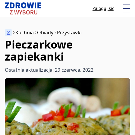
Przeskocz do treści
Otw
Zaloguj się
Z
Kuchnia
Obiady
Przystawki
Pieczarkowe
Anuluj
zapiekanki
Zacznij pisać, aby wyszukać artykuły
Ostatnia aktualizacja: 29 czerwca, 2022