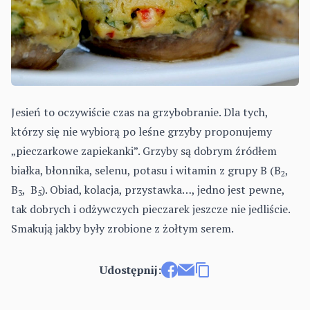
Jesień to oczywiście czas na grzybobranie. Dla tych,
którzy się nie wybiorą po leśne grzyby proponujemy
„pieczarkowe zapiekanki”. Grzyby są dobrym źródłem
białka, błonnika, selenu, potasu i witamin z grupy B (B
,
2
B
, B
). Obiad, kolacja, przystawka…, jedno jest pewne,
3
5
tak dobrych i odżywczych pieczarek jeszcze nie jedliście.
Smakują jakby były zrobione z żołtym serem.
Udostępnij:
Udostępnij na Facebooku
Wyślij e-mailem
Kopiuj link