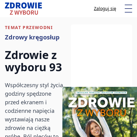
Przeskocz do treści
Otw
Zaloguj się
TEMAT PRZEWODNI
Zdrowy kręgosłup
Anuluj
Zdrowie z
wyboru 93
Zacznij pisać, aby wyszukać artykuły
Współczesny styl życia,
godziny spędzone
przed ekranem i
codzienne napięcia
wystawiają nasze
zdrowie na ciężką
próbę. Ból pleców to