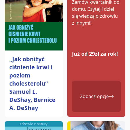
Zamów kwartalnik do
domu.
Czytaj i dziel
się wiedzą o zdrowiu
z innymi!
Już od 29zł za rok!
„Jak obniżyć
ciśnienie krwi i
poziom
cholesterolu”
Samuel L.
Zobacz opcje
DeShay, Bernice
A. DeShay