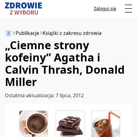
Przeskocz do treści
Otw
Zaloguj się
Z
Publikacje
Książki z zakresu zdrowia
„Ciemne strony
Anuluj
kofeiny” Agatha i
Calvin Thrash, Donald
Zacznij pisać, aby wyszukać artykuły
Miller
Ostatnia aktualizacja: 7 lipca, 2012