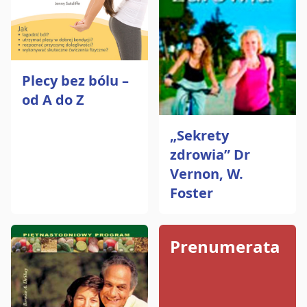
Plecy bez bólu –
od A do Z
„Sekrety
zdrowia” Dr
Vernon, W.
Foster
Prenumerata