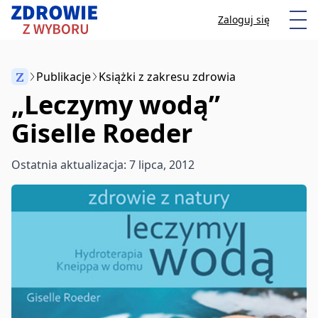
Przeskocz do treści
Otw
Zaloguj się
Z
Publikacje
Książki z zakresu zdrowia
„Leczymy wodą”
Anuluj
Giselle Roeder
Zacznij pisać, aby wyszukać artykuły
Ostatnia aktualizacja: 7 lipca, 2012