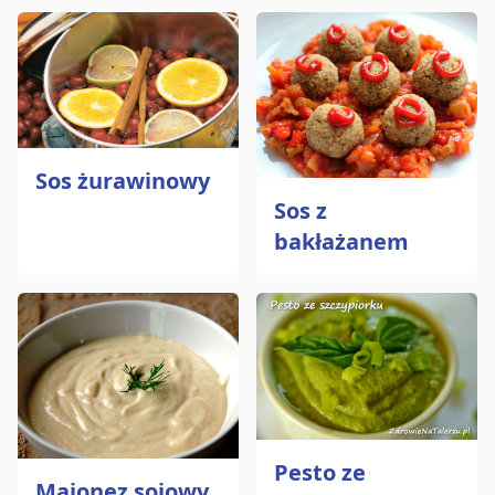
Sos żurawinowy
Sos z
bakłażanem
Pesto ze
Majonez sojowy