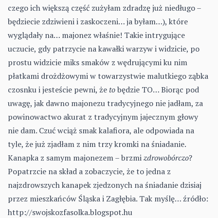
czego ich większą część zużyłam zdradzę już niedługo –
będziecie zdziwieni i zaskoczeni… ja byłam…), które
wyglądały na… majonez właśnie! Takie intrygujące
uczucie, gdy patrzycie na kawałki warzyw i widzicie, po
prostu widzicie miks smaków z wędrującymi ku nim
płatkami drożdżowymi w towarzystwie malutkiego ząbka
czosnku i jesteście pewni, że
to
będzie TO… Biorąc pod
uwagę, jak dawno majonezu tradycyjnego nie jadłam, za
powinowactwo akurat z tradycyjnym jajecznym głowy
nie dam. Czuć wciąż smak kalafiora, ale odpowiada na
tyle, że już zjadłam z nim trzy kromki na śniadanie.
Kanapka
z samym majonezem – brzmi
zdrowobórczo
?
Popatrzcie na skład a zobaczycie, że to jedna z
najzdrowszych kanapek zjedzonych na śniadanie dzisiaj
przez mieszkańców Śląska i Zagłębia. Tak myślę… źródło:
http://swojskozfasolka.blogspot.hu