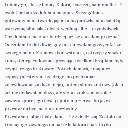
Lubimy go, ale się boimy. Kalorii, tłuszczu, salmonelli i…?
osobiście bardzo lubiłam majonez. Szczególnie z
gotowanymi na twardo jajami albo parówką albo sałatką
warzywną albo jakąkolwiek wędliną albo… czymkolwiek.
Cóż, lubiłam majonez bardziej niż się chciałam przyznać.
Odczułam to dotkliwie, gdy postanowiłam go wycofać ze
swojego menu. Kremowa konsystencja, ostrzejszy smak i
konsystencja cudownie spływająca wielkimi kroplami były
czymś, czego brakowało. Pokochałam więc majonez
sojowy (niestety nie za długo, bo pochłaniał
zdecydowanie za dużo oleju), potem słonecznikowy (oleju
już nie dodawałam dużo, ale słonecznik sam w sobie
zawiera spore jego ilości) i potem przerwa, bo jakoś
przestał mi być majonez niezbędny.
Przestałam lubić tłuste dania…? Aż do dzisiaj. Zostało mi
trochę ugotowanego na parze kalafiora i batata (do