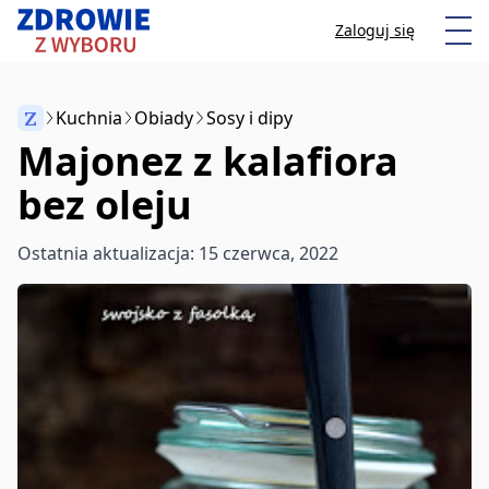
Przeskocz do treści
Otw
Zaloguj się
Z
Kuchnia
Obiady
Sosy i dipy
Majonez z kalafiora
Anuluj
bez oleju
Zacznij pisać, aby wyszukać artykuły
Ostatnia aktualizacja: 15 czerwca, 2022