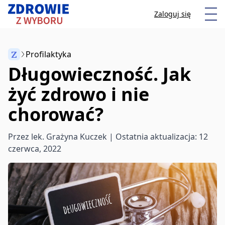
Przeskocz do treści
Otw
Zaloguj się
Z
Profilaktyka
Długowieczność. Jak
Anuluj
żyć zdrowo i nie
chorować?
Zacznij pisać, aby wyszukać artykuły
Przez
lek. Grażyna Kuczek
| Ostatnia aktualizacja: 12
czerwca, 2022