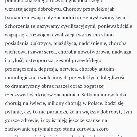
pomimo znacznego rozwoju gospodarcze­go i
wzrastającego dobrobytu. Choroby przewlekłe jak
tsunami zalewają cały zachodni uprzemysłowiony świat.
Schorzenia te nazywamy cywili­zacyjnymi, ponieważ ściśle
wiążą się z rozwojem cywilizacji i wzrostem stanu
posiadania. Cukrzyca, miażdżyca, nadciśnienie, choroba
wieńcowa i zawał serca, choroba nowotworowa, nadwaga
i otyłość, osteoporoza, zespół przewlekłego
przemęczenia, depresja, nerwica, choroby autoim­
munologiczne i wiele innych przewlekłych dolegliwości
to dramatyczny obraz naszej coraz bogatszej
rzeczywistości krajów zachodnich. Setki milionów ludzi
chorują na świecie, miliony chorują w Polsce. Rodzi się
pytanie, czy to nie paradoks, że im większy dobrobyt, tym
gorsze zdrowie, i czy istnieją jeszcze szanse na
zachowanie optymalnego stanu zdrowia, skoro