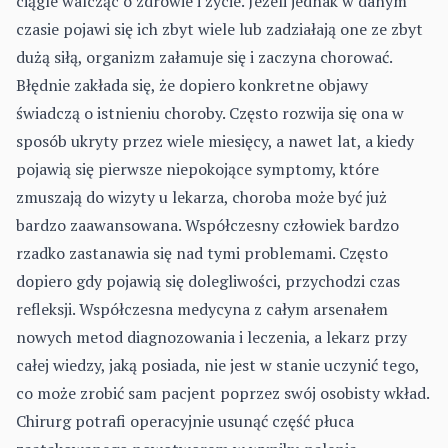
ciągle walcząc o zdrowie i życie. Jeżeli jednak w danym
czasie pojawi się ich zbyt wiele lub zadziałają one ze zbyt
dużą siłą, or­ganizm załamuje się i zaczyna chorować.
Błędnie zakłada się, że dopiero konkretne objawy
świadczą o istnieniu choroby. Często rozwija się ona w
sposób ukryty przez wiele miesięcy, a nawet lat, a kiedy
pojawią się pierwsze niepokojące symptomy, które
zmuszają do wizyty u lekarza, choroba może być już
bardzo zaawanso­wana. Współczesny człowiek bardzo
rzadko zastanawia się nad tymi problemami. Często
dopiero gdy pojawią się dolegliwości, przychodzi czas
refleksji. Współczesna medycyna z całym arsenałem
nowych metod diagnozowania i leczenia, a lekarz przy
całej wiedzy, jaką posiada, nie jest w stanie uczynić tego,
co może zrobić sam pacjent poprzez swój osobisty wkład.
Chirurg potrafi operacyjnie usunąć część płuca