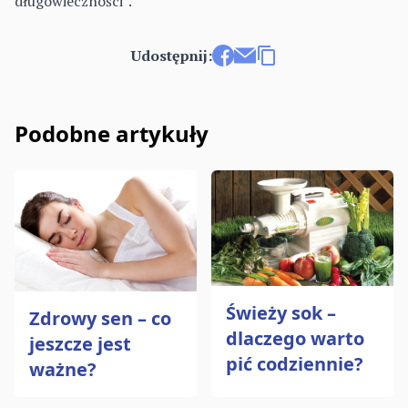
długowieczności”
.
Udostępnij:
Udostępnij na Facebooku
Wyślij e-mailem
Kopiuj link
Podobne artykuły
Świeży sok –
Zdrowy sen – co
dlaczego warto
jeszcze jest
pić codziennie?
ważne?