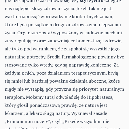
Już dzisiaj warto zastanowić się, czy
styl życia
każdego z
nas najlepiej służy zdrowiu i życiu. Jeżeli tak nie jest,
warto rozpocząć wprowadza­nie konkretnych zmian,
które będą początkiem drogi ku zdrowszemu i lepszemu
życiu. Organizm został wyposażony w cudowne mechani­
zmy regulujące oraz zapewniające homeostazę i zdrowie,
ale tylko pod warunkiem, że zaspokoi się wszystkie jego
naturalne potrzeby. Środki farmakologiczne powinny być
stosowane tylko wtedy, gdy są naprawdę konieczne. Za
każdym z nich, poza działaniem terapeutycznym, kryją
się mniej lub bardziej poważne działania uboczne, które
nigdy nie wystąpią, gdy przyzna się priorytet naturalnym
terapiom. Możemy tutaj odwołać się do Hipokratesa,
który głosił ponadczasową prawdę, że natura jest
lekarzem, a lekarz sługą natury. Wyznawał zasadę
„Primum non nocere”, czyli „Przede wszystkim nie