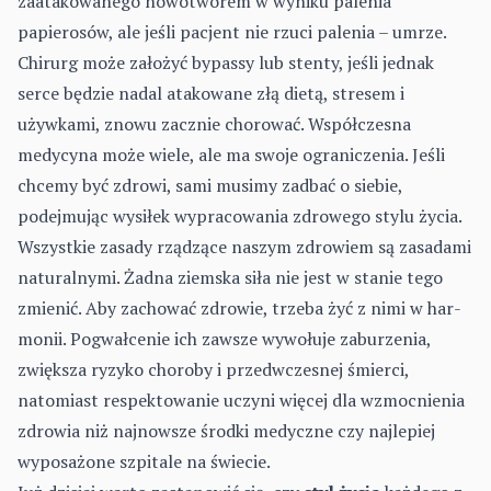
zaatakowanego nowo­tworem w wyniku palenia
papierosów, ale jeśli pacjent nie rzuci palenia – umrze.
Chirurg może założyć bypassy lub stenty, jeśli jednak
serce będzie nadal atakowane złą dietą, stresem i
używkami, znowu zacznie chorować. Współczesna
medycyna może wiele, ale ma swoje ogranicze­nia. Jeśli
chcemy być zdrowi, sami musimy zadbać o siebie,
podejmując wysiłek wypracowania zdrowego stylu życia.
Wszystkie zasady rządzące naszym zdrowiem są zasadami
naturalnymi. Żadna ziemska siła nie jest w stanie tego
zmienić. Aby zachować zdrowie, trzeba żyć z nimi w har­
monii. Pogwałcenie ich zawsze wywołuje zaburzenia,
zwiększa ryzyko choroby i przedwczesnej śmierci,
natomiast respektowanie uczyni więcej dla wzmocnienia
zdrowia niż najnowsze środki medyczne czy najlepiej
wyposażone szpitale na świecie.