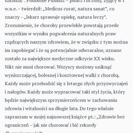
szkodzić”. Podobnie Pliniusz – pisarz i uczony, żyjący w I
w.n.e. – twierdził: „Medicus curat, natura sanat”, co
znaczy – „lekarz sprawuje opiekę, natura leczy”.
Zrozumienie, że choroby przewlekłe powstają przede
wszystkim w wy­niku pogwałcenia naturalnych praw
rządzących naszym zdrowiem, że w związku z tym można
im zapobiegać i że są potencjalnie odwracalne, uznane
zostało za największe medyczne odkrycie XX wieku.
Nikt nie musi chorować. Wszyscy możemy uniknąć
wyniszczającej, bo­lesnej i kosztownej walki z chorobą.
Każdy może przebudzić się z letargu złych przyzwyczajeń
i nałogów. Każdy może wypracować taki styl życia, który
będzie największym sprzymierzeńcem w zachowaniu
zdrowia i wi­talności na długie lata. Do tego właśnie
zapraszam w mojej najnowszej książce pt.:
„Zdrowie bez
ograniczeń – jak nie chorować i bić rekordy