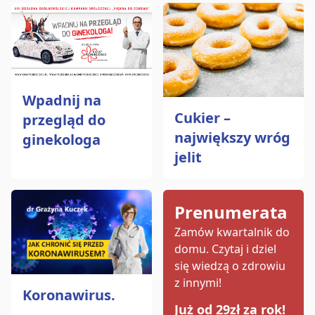
Wpadnij na
Cukier –
przegląd do
największy wróg
ginekologa
jelit
Prenumerata
Zamów kwartalnik do
domu.
Czytaj i dziel
się wiedzą o zdrowiu
z innymi!
Koronawirus.
Już od 29zł za rok!