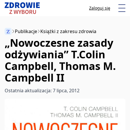
Przeskocz do treści
Otw
Zaloguj się
Z
Publikacje
Książki z zakresu zdrowia
„Nowoczesne zasady
Anuluj
odżywiania” T.Colin
Campbell, Thomas M.
Zacznij pisać, aby wyszukać artykuły
Campbell II
Ostatnia aktualizacja: 7 lipca, 2012