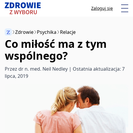
Przeskocz do treści
Otw
Zaloguj się
Z
Zdrowie
Psychika
Relacje
Co miłość ma z tym
Anuluj
wspólnego?
Zacznij pisać, aby wyszukać artykuły
Przez
dr n. med. Neil Nedley
| Ostatnia aktualizacja: 7
lipca, 2019