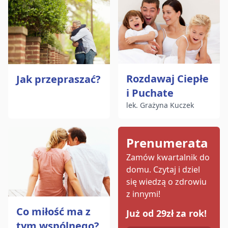
Rozdawaj Ciepłe
Jak przepraszać?
i Puchate
lek. Grażyna Kuczek
Prenumerata
Zamów kwartalnik do
domu.
Czytaj i dziel
się wiedzą o zdrowiu
z innymi!
Co miłość ma z
Już od 29zł za rok!
tym wspólnego?