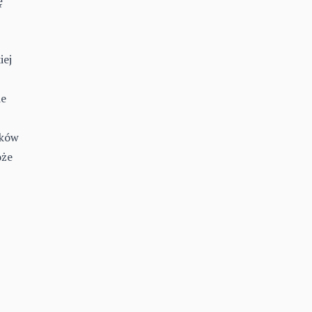
ę
iej
ie
ików
oże