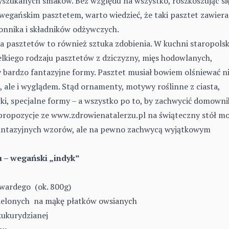
wyszukanych smaków. Bez względu na wszystko, roszkoszując si
wegańskim pasztetem, warto wiedzieć, że taki pasztet zawiera
onnika i składników odżywczych.
a pasztetów to również sztuka zdobienia. W kuchni staropolsk
elkiego rodzaju pasztetów z dziczyzny, mięs hodowlanych,
y bardzo fantazyjne formy. Pasztet musiał bowiem olśniewać n
 ale i wyglądem. Stąd ornamenty, motywy roślinne z ciasta,
rki, specjalne formy – a wszystko po to, by zachwycić domown
 propozycje ze
www.zdrowienatalerzu.pl
na świąteczny stół m
fantazyjnych wzorów, ale na pewno zachwycą wyjątkowym
u – wegański „indyk”
twardego (ok. 800g)
ielonych na mąkę płatków owsianych
 kukurydzianej