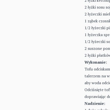
2 łyżki ketchu
2 łyżki sosu s
2 łyżeczki mie
1 ząbek czosn
1/2 łyżeczki p
1 łyżeczka sp
1/2 łyżeczki so
2 suszone pom
2 łyżki płatk
Wykonanie:
Tofu odciskam
talerzem na w
aby woda odcie
Odciśnięte to
doprawiając d
Nadzienie: