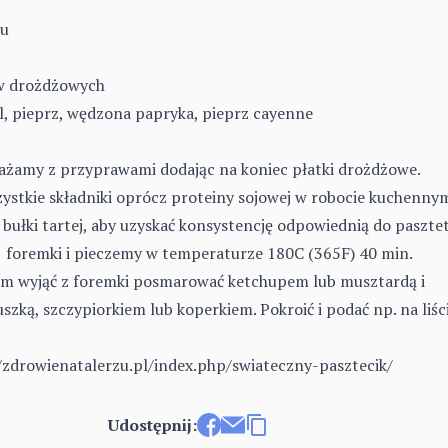
ku
ów drożdżowych
l, pieprz, wędzona papryka, pieprz cayenne
żamy z przyprawami dodając na koniec płatki drożdżowe.
ystkie składniki oprócz proteiny sojowej w robocie kuchennym
bułki tartej, aby uzyskać konsystencję odpowiednią do pasztet
foremki i pieczemy w temperaturze 180C (365F) 40 min.
m wyjąć z foremki posmarować ketchupem lub musztardą i
szką, szczypiorkiem lub koperkiem. Pokroić i podać np. na liśc
/zdrowienatalerzu.pl/index.php/swiateczny-pasztecik/
Udostępnij: