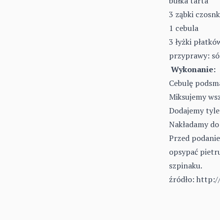
bułka tarta
3 ząbki czosn
1 cebula
3 łyżki płatk
przyprawy: só
Wykonanie:
Cebulę podsma
Miksujemy wsz
Dodajemy tyle 
Nakładamy do 
Przed podanie
opsypać pietru
szpinaku.
źródło:
http:/