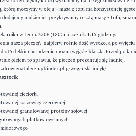
rzez to ten piękny kolor) wykładamy na brzegi zmiksowane to
ką, którą moczymy w oleju – masa z tofu ma konsystencję gęst
 dodajemy nadzienie i przykrywamy resztą masy z tofu, smaru
m.
ekarniku w temp. 350F (180C) przez ok. 1.15 godziny.
enia nasza pieczeń najpierw rośnie dość wysoko, a po wyjęciu
ada. Po lekkim ostudzeniu można wyjąć z blaszki. Przed podan
atnie olejem to sprawia, że pieczeń prezentuje się ładniej.
/zdrowienatalerzu.pl/index.php/weganski-indyk/
asztecik
towanej cieciorki
otowanej soczewicy czerownej
otowanej granulowanej proteiny sojowej
ugotowanych płatków owsianych
pomidorowego