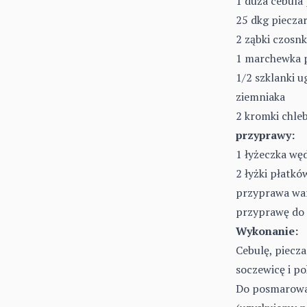
1 duża cebula
25 dkg piecza
2 ząbki czosn
1 marchewka p
1/2 szklanki 
ziemniaka
2 kromki chle
przyprawy:
1 łyżeczka węd
2 łyżki płatk
przyprawa war
przyprawę do g
Wykonanie:
Cebulę, piecz
soczewicę i p
Do posmarowan