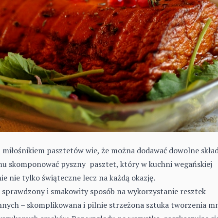
st miłośnikiem pasztetów wie, że można dodawać dowolne skład
emu skomponować pyszny pasztet, który w kuchni wegańskiej
ie nie tylko świąteczne lecz na każdą okazję.
o sprawdzony i smakowity sposób na wykorzystanie resztek
innych – skomplikowana i pilnie strzeżona sztuka tworzenia mn