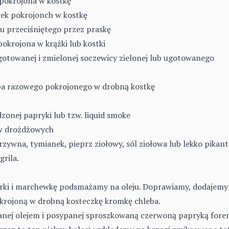
 pokrojona w kostkę
rek pokrojonch w kostkę
ku przeciśniętego przez praskę
okrojona w krążki lub kostki
ugotowanej i zmielonej soczewicy zielonej lub ugotowanego
ba razowego pokrojonego w drobną kostkę
zonej papryki lub tzw. liquid smoke
ów drożdżowych
zywna, tymianek, pieprz ziołowy, sól ziołowa lub lekko pikan
rila.
arki i marchewkę podsmażamy na oleju. Doprawiamy, dodajemy
okrojoną w drobną kosteczkę kromkę chleba.
ej olejem i posypanej sproszkowaną czerwoną papryką fore