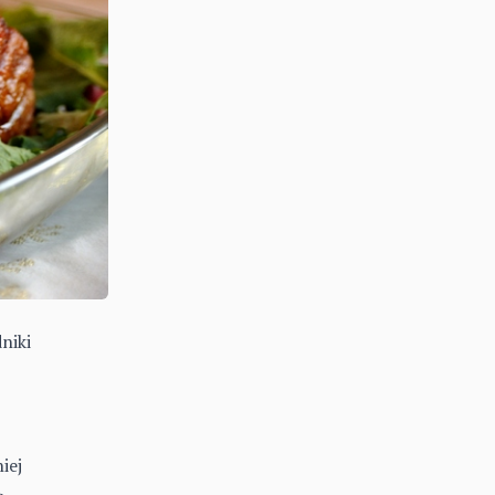
niki
iej