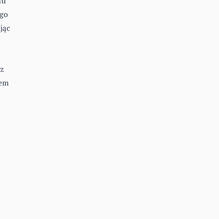
fu
ego
jąc
 z
iem