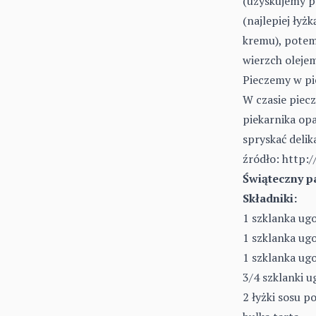
(uzyskujemy p
(najlepiej łyż
kremu), potem
wierzch oleje
Pieczemy w pi
W czasie piecz
piekarnika op
spryskać delik
źródło:
http:/
Świąteczny p
Składniki:
1 szklanka ugo
1 szklanka ug
1 szklanka ug
3/4 szklanki 
2 łyżki sosu 