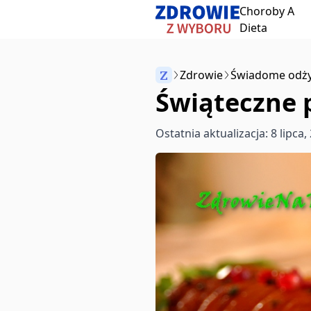
Choroby A
Przeskocz do treści
Dieta
Z
Zdrowie
Świadome odży
Świąteczne 
Anuluj
Ostatnia aktualizacja: 8 lipca,
Zacznij pisać, aby wyszukać artykuły
aby wybrać
aby zamknąć
↵
Esc