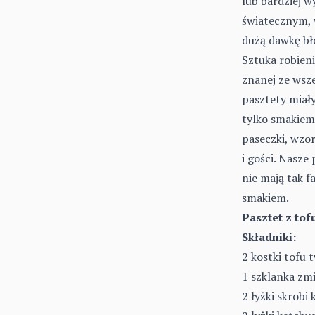
lub bardziej 
światecznym, 
dużą dawkę bł
Sztuka robieni
znanej ze wsz
pasztety miał
tylko smakiem,
paseczki, wzo
i gości. Nasze
nie mają tak 
smakiem.
Pasztet z tof
Składniki:
2 kostki tofu 
1 szklanka zm
2 łyżki skrobi