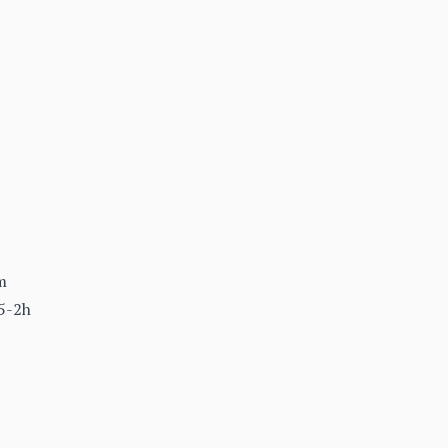
m
.5-2h