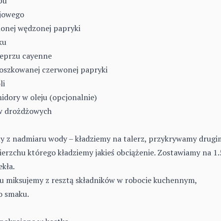
pu
ojowego
lonej wędzonej papryki
ku
ieprzu cayenne
roszkowanej czerwonej papryki
li
idory w oleju (opcjonalnie)
ów drożdżowych
y z nadmiaru wody – kładziemy na talerz, przykrywamy drugi
ierzchu którego kładziemy jakieś obciążenie. Zostawiamy na 1
kła.
fu miksujemy z resztą składników w robocie kuchennym,
o smaku.