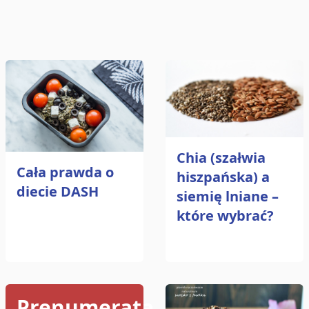
Udostępnij na Facebooku
Wyślij e-mailem
Kopiuj link
Chia (szałwia
Cała prawda o
hiszpańska) a
diecie DASH
siemię lniane –
które wybrać?
Prenumerata