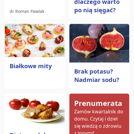
dlaczego warto
po nią sięgać?
dr Roman Pawlak
Białkowe mity
Brak potasu?
Nadmiar sodu?
Prenumerata
Zamów kwartalnik do
domu.
Czytaj i dziel
się wiedzą o zdrowiu
z innymi!