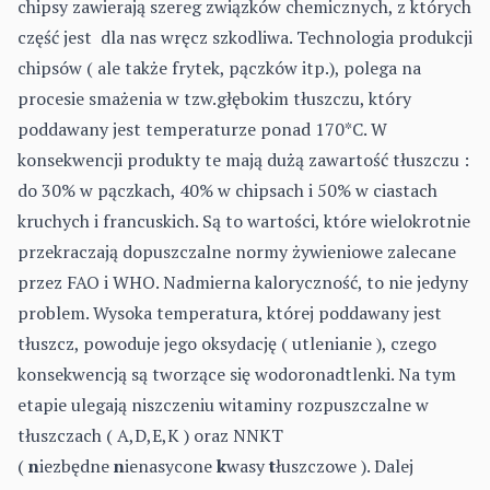
chipsy zawierają szereg związków chemicznych, z których
część jest dla nas wręcz szkodliwa. Technologia produkcji
chipsów ( ale także frytek, pączków itp.), polega na
procesie smażenia w tzw.głębokim tłuszczu, który
poddawany jest temperaturze ponad 170*C. W
konsekwencji produkty te mają dużą zawartość tłuszczu :
do 30% w pączkach, 40% w chipsach i 50% w ciastach
kruchych i francuskich. Są to wartości, które wielokrotnie
przekraczają dopuszczalne normy żywieniowe zalecane
przez FAO i WHO. Nadmierna kaloryczność, to nie jedyny
problem. Wysoka temperatura, której poddawany jest
tłuszcz, powoduje jego oksydację ( utlenianie ), czego
konsekwencją są tworzące się wodoronadtlenki. Na tym
etapie ulegają niszczeniu witaminy rozpuszczalne w
tłuszczach ( A,D,E,K ) oraz NNKT
(
n
iezbędne
n
ienasycone
k
wasy
t
łuszczowe ). Dalej