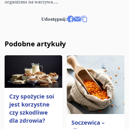
organizmu na warzywa…
.
Udostępnij:
Udostępnij na Facebooku
Wyślij e-mailem
Kopiuj link
Podobne artykuły
Czy spożycie soi
jest korzystne
czy szkodliwe
dla zdrowia?
Soczewica –