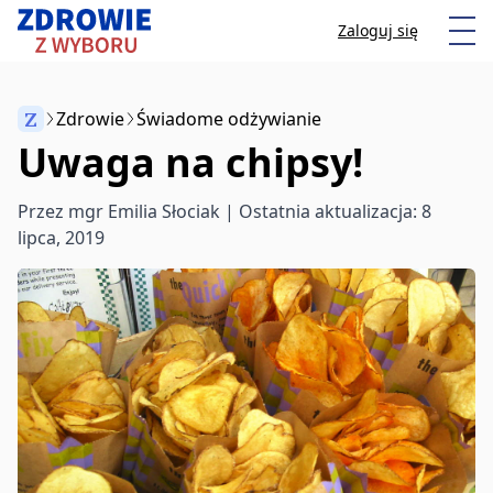
Przeskocz do treści
Otw
Zaloguj się
Z
Zdrowie
Świadome odżywianie
Uwaga na chipsy!
Anuluj
Przez
mgr Emilia Słociak
| Ostatnia aktualizacja: 8
lipca, 2019
Zacznij pisać, aby wyszukać artykuły