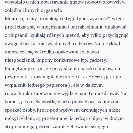
wywołało u nich powstawanie guzów nowotworowych w
żołądku i innych organach.
Mimo to, firmy produkujące tego typu „żywność”, wręcz
prześcigają się w upiększaniu i uatrakcyjnianiu opakowań
z chipsami. Szukają różnych metod, aby tylko przyciągnąć
uwagę dziecka i nieświadomych rodziców. Na przykład
umieszcza się w środku opakowania zabawki –
niespodzianki, kupony konkursowe itp. gadżety.
Pamiętajmy o tym, że po zjedzeniu paczki chipsów, na
pewno nikt z nas nagle nie umrze ( tak zresztą jak i po
wypaleniu jednego papierosa ) , ale w dalszym
rozrachunku zapewne nie wyjdzie nam to na zdrowie. Na
koniec, jako ciekawostkę warto powiedzieć, że można
spotkać osoby, które pod wpływem drenujących nasze
mózgi reklam, są przekonane, iż jedząc chipsy, w dużym
stopniu mogą pokryć zapotrzebowanie swojego