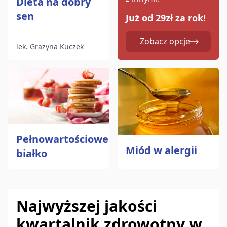
Dieta na dobry
sen
Już od 29zł za rok!
Zobacz opcje
lek. Grażyna Kuczek
Pełnowartościowe
Miód w alergii
białko
Najwyższej jakości
kwartalnik zdrowotny w