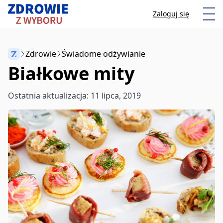
Przeskocz do treści
Otw
Zaloguj się
Z
Zdrowie
Świadome odżywianie
Białkowe mity
Anuluj
Ostatnia aktualizacja: 11 lipca, 2019
Zacznij pisać, aby wyszukać artykuły