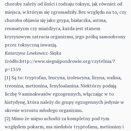
choroby zależy od ilości i rodzaju toksyn, jak również od
miejsca, w którym się zgromadziły. Bez względu na to, czy
choroba objawia się jako grypa, białaczka, astma,
reumatyzm czy miażdżyca, każda jest stanem
kryzysowym zatrucia organizmu, jego próbą samoobrony
przez toksyczną inwazją.
Katarzyna Lewkowicz-Siejka
źródło:
http://www.siegnijpozdrowie.org/czytelnia/?
p=1359
[1] Są to: tryptofan, leucyna, izoleucyna, lizyna, walina,
treonina, metionina, fenyloalanina. Niektórzy podają
liczbę 9 aminokwasów egzogennych, włączając w to
histydynę, która należy do grupy egzogennych jedynie w
okresie wzrostu młodego organizmu.
[2] Mimo że mięso uchodzi za kompletny pod tym
względem pokarm, ma niedobór tryptofanu, metioniny i