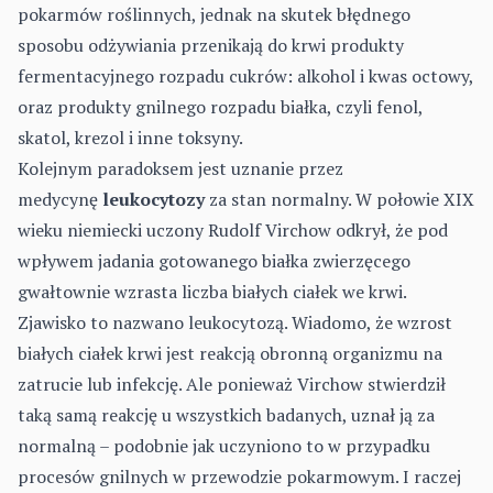
pokarmów roślinnych, jednak na skutek błędnego
sposobu odżywiania przenikają do krwi produkty
fermentacyjnego rozpadu cukrów: alkohol i kwas octowy,
oraz produkty gnilnego rozpadu białka, czyli fenol,
skatol, krezol i inne toksyny.
Kolejnym paradoksem jest uznanie przez
medycynę
leukocytozy
za stan normalny. W połowie XIX
wieku niemiecki uczony Rudolf Virchow odkrył, że pod
wpływem jadania gotowanego białka zwierzęcego
gwałtownie wzrasta liczba białych ciałek we krwi.
Zjawisko to nazwano leukocytozą. Wiadomo, że wzrost
białych ciałek krwi jest reakcją obronną organizmu na
zatrucie lub infekcję. Ale ponieważ Virchow stwierdził
taką samą reakcję u wszystkich badanych, uznał ją za
normalną – podobnie jak uczyniono to w przypadku
procesów gnilnych w przewodzie pokarmowym. I raczej