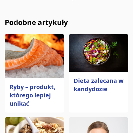
Udostępnij na Facebooku
Wyślij e-mailem
Kopiuj link
Podobne artykuły
Dieta zalecana w
Ryby – produkt,
kandydozie
którego lepiej
unikać