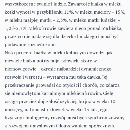
wszystkożerne świnie i ludzie. Zawartość białka w mleku
kotki wynosi w przybliżeniu 11%, w mleku maciory – 15%,
w mleku małpiej matki – 2,3%, w mleku matki ludzkiej –
1,25-2,7%. Mleko krowie zawiera nieco ponad 3% białka,
przez co nie nadaje się dla dziecka ludzkiego i musi być
podawane rozcieńczone.
Niski procent białka w mleku kobiecym dowodzi, jak
niewiele białka potrzebuje człowiek, skoro w
niemowlęctwie – okresie najbardziej dynamicznego
rozwoju i wzrostu – wystarcza mu taka dawka. Jej
przekraczanie prowadzi do otyłości i chorób, co zdarza
się niemowlętom karmionym mlekiem krowim. Cielę
osiąga przecież dojrzałość szybciej, bo już w wieku 10
miesięcy, natomiast człowiek w wieku 13 lat. Jego
fizyczny i biologiczny rozwój musi być zsynchronizowany
z rozwojem umysłowym i dojrzewaniem społecznym.