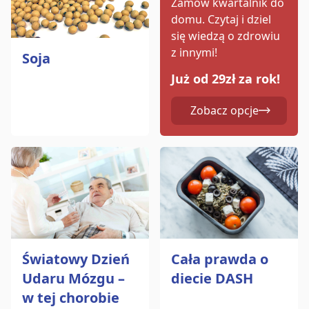
Zamów kwartalnik do
domu.
Czytaj i dziel
się wiedzą o zdrowiu
z innymi!
Soja
Już od 29zł za rok!
Zobacz opcje
Cała prawda o
Światowy Dzień
diecie DASH
Udaru Mózgu –
w tej chorobie