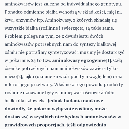
aminokwasów jest zależna od indywidualnego genotypu.
Ponadto odmienne białka wchodzą w skład kości, mięśni,
krwi, enzymów itp. Aminokwasy, z których składają się
wszystkie białka (roślinne i zwierzęce), są takie same.
Problem polega na tym, że z dwudziestu dwóch
aminokwasów potrzebnych nam do syntezy białkowej
ośmiu nie potrafimy syntetyzować i musimy je dostarczyć
w pokarmie. Są to tzw.
aminokwasy egzogenne
[1]. Całą
ósemkę potrzebnych nam aminokwasów zawiera tylko
mięso[2], jajko (uznane za wzór pod tym względem) oraz
mleko i jego przetwory. Właśnie z tego powodu produkty
roślinne uznawane były za mniej wartościowe źródło
białka dla człowieka.
Jednak badania naukowe
dowiodły, że pokarm wyłącznie roślinny może
dostarczyć wszystkich niezbędnych aminokwasów w
prawidłowych proporcjach, jeśli odpowiednio