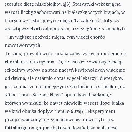
stosując dietę niskobiałkową[6]. Statystyki wskazują na
wzrost liczby zachorowań na białaczkę w tych krajach, w
których wzrasta spożycie mięsa. Ta zależność dotyczy
zresztą wszelkich odmian raka, a szczególnie raka odbytu
– im większe spożycie mięsa, tym więcej chorób
nowotworowych.
Tę samą prawidłowość można zauważyć w odniesieniu do
chorób układu krążenia. To, że tłuszcze zwierzęce mają
szkodliwy wpływ na stan naczyń krwionośnych wiadomo
od dawna, ale ostatnio coraz więcej lekarzy i dietetyków
jest zdania, że nie mniejszym szkodnikiem jest białko. Już
30 lat temu „Science News” opublikował badania, z
których wynikało, że nawet niewielki wzrost ilości białka
we krwi obniża dopływ tlenu o 60%[7]. Eksperyment
przeprowadzony przez naukowców uniwersytetu w
Pittsburgu na grupie chętnych dowiódł, że mała ilość