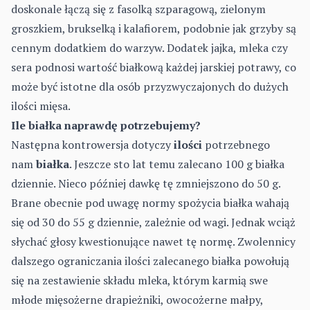
doskonale łączą się z fasolką szparagową, zielonym
groszkiem, brukselką i kalafiorem, podobnie jak grzyby są
cennym dodatkiem do warzyw. Dodatek jajka, mleka czy
sera podnosi wartość białkową każdej jarskiej potrawy, co
może być istotne dla osób przyzwyczajonych do dużych
ilości mięsa.
Ile białka naprawdę potrzebujemy?
Następna kontrowersja dotyczy
ilości
potrzebnego
nam
białka
. Jeszcze sto lat temu zalecano 100 g białka
dziennie. Nieco później dawkę tę zmniejszono do 50 g.
Brane obecnie pod uwagę normy spożycia białka wahają
się od 30 do 55 g dziennie, zależnie od wagi. Jednak wciąż
słychać głosy kwestionujące nawet tę normę. Zwolennicy
dalszego ograniczania ilości zalecanego białka powołują
się na zestawienie składu mleka, którym karmią swe
młode mięsożerne drapieżniki, owocożerne małpy,