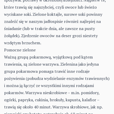
spożywać potrawy w określonej kolejności. Najpierw te,
które trawią się najszybciej, czyli owoce lub świeżo
wyciskane soki. Zielone koktajle, surowe soki powinny
znaleźć się w naszym jadłospisie również najlepiej na
śniadanie (lub w trakcie dnia, ale zawsze na pusty
żołądek). Zjedzenie owoców na deser grozi niestety
wzdętym brzuchem.
Pomocne zielone
Ważną grupą pokarmową, wyjątkową pod kątem
trawienia, są zielone warzywa. Zielenina jako jedyna
grupa pokarmowa pomaga trawić inne rodzaje
pożywienia (pobudza wydzielanie enzymów trawiennych)
i można ją łączyć ze wszystkimi innymi rodzajami
pokarmów. Warzywa nieskrobiowe – m.in. pomidory,
ogórki, papryka, cukinia, brokuły, kapusta, kalafior –
trawią się około 40 minut. Warzywa skrobiowe, jak np.