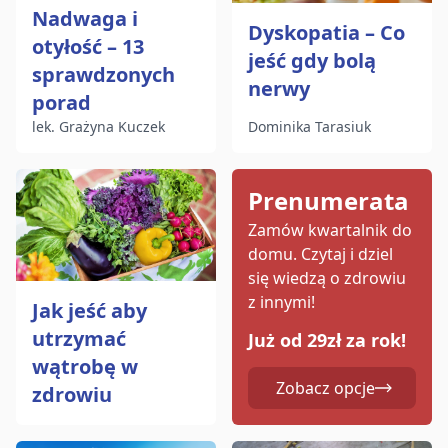
Nadwaga i
Dyskopatia – Co
otyłość – 13
jeść gdy bolą
sprawdzonych
nerwy
porad
lek. Grażyna Kuczek
Dominika Tarasiuk
Prenumerata
Zamów kwartalnik do
domu.
Czytaj i dziel
się wiedzą o zdrowiu
z innymi!
Jak jeść aby
utrzymać
Już od 29zł za rok!
wątrobę w
Zobacz opcje
zdrowiu