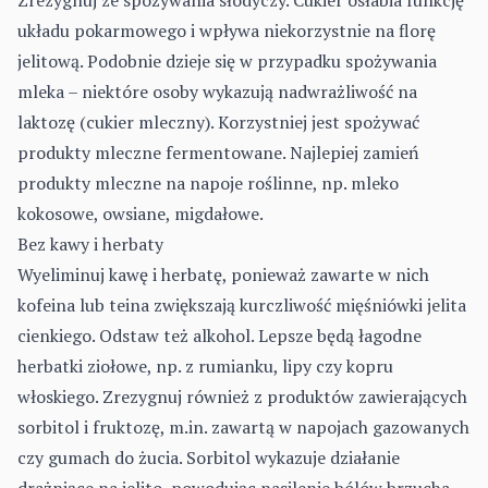
Zrezygnuj ze spożywania słodyczy. Cukier osłabia funkcję
układu pokarmowego i wpływa niekorzystnie na florę
jelitową. Podobnie dzieje się w przypadku spożywania
mleka – niektóre osoby wykazują nadwrażliwość na
laktozę (cukier mleczny). Korzystniej jest spożywać
produkty mleczne fermentowane. Najlepiej zamień
produkty mleczne na napoje roślinne, np. mleko
kokosowe, owsiane, migdałowe.
Bez kawy i herbaty
Wyeliminuj kawę i herbatę, ponieważ zawarte w nich
kofeina lub teina zwiększają kurczliwość mięśniówki jelita
cienkiego. Odstaw też alkohol. Lepsze będą łagodne
herbatki ziołowe, np. z rumianku, lipy czy kopru
włoskiego. Zrezygnuj również z produktów zawierających
sorbitol i fruktozę, m.in. zawartą w napojach gazowanych
czy gumach do żucia. Sorbitol wykazuje działanie