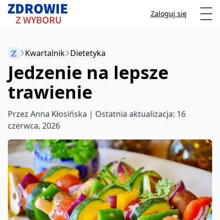
Przeskocz do treści
Otw
Zaloguj się
Z
Kwartalnik
Dietetyka
Jedzenie na lepsze
Anuluj
trawienie
Zacznij pisać, aby wyszukać artykuły
Przez
Anna Kłosińska
| Ostatnia aktualizacja: 16
czerwca, 2026