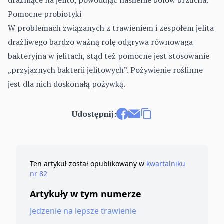
drażniące na jelito, powodując nasilenie bólów brzucha.
Pomocne probiotyki
W problemach związanych z trawieniem i zespołem jelita
drażliwego bardzo ważną rolę odgrywa równowaga
bakteryjna w jelitach, stąd też pomocne jest stosowanie
„przyjaznych bakterii jelitowych”. Pożywienie roślinne
jest dla nich doskonałą pożywką.
Udostępnij:
Udostępnij na Facebooku
Wyślij e-mailem
Kopiuj link
Ten artykuł został opublikowany w
kwartalniku
nr 82
Artykuły w tym numerze
Jedzenie na lepsze trawienie