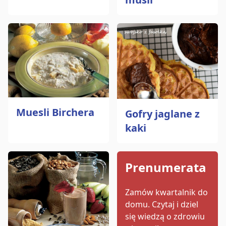
Muesli Birchera
Gofry jaglane z
kaki
Prenumerata
Zamów kwartalnik do
domu.
Czytaj i dziel
się wiedzą o zdrowiu