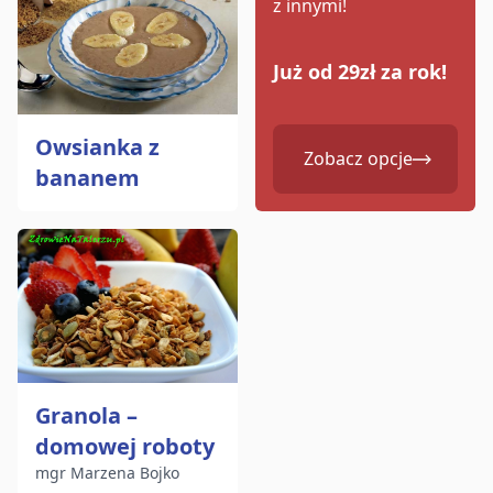
z innymi!
Już od 29zł za rok!
Owsianka z
Zobacz opcje
bananem
Granola –
domowej roboty
mgr Marzena Bojko