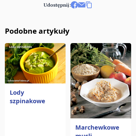
Udostępnij:
Udostępnij na Facebooku
Wyślij e-mailem
Kopiuj link
Podobne artykuły
Lody
szpinakowe
Marchewkowe
musli