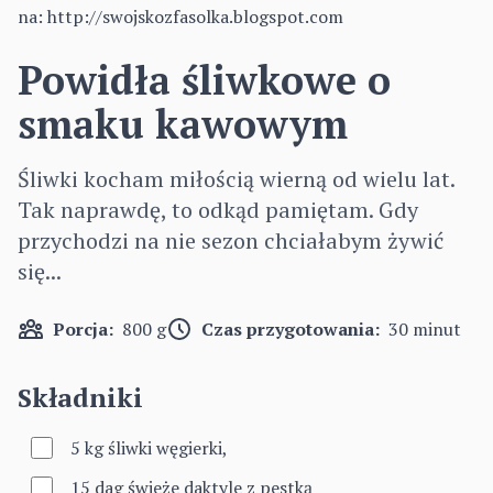
na:
http://swojskozfasolka.blogspot.com
Powidła śliwkowe o
smaku kawowym
Śliwki kocham miłością wierną od wielu lat.
Tak naprawdę, to odkąd pamiętam. Gdy
przychodzi na nie sezon chciałabym żywić
się...
Porcja:
800 g
Czas przygotowania:
30 minut
Składniki
5 kg śliwki węgierki,
15 dag świeże daktyle z pestką