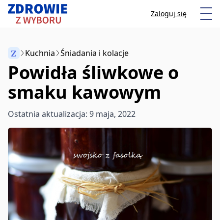
Przeskocz do treści
Otw
Zaloguj się
Z
Kuchnia
Śniadania i kolacje
Powidła śliwkowe o
Anuluj
smaku kawowym
Zacznij pisać, aby wyszukać artykuły
Ostatnia aktualizacja: 9 maja, 2022