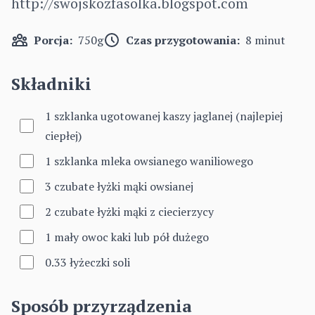
http://swojskozfasolka.blogspot.com
Porcja:
750g
Czas przygotowania:
8 minut
Składniki
1 szklanka ugotowanej kaszy jaglanej (najlepiej
ciepłej)
1 szklanka mleka owsianego waniliowego
3 czubate łyżki mąki owsianej
2 czubate łyżki mąki z ciecierzycy
1 mały owoc kaki lub pół dużego
0.33 łyżeczki soli
Sposób przyrządzenia