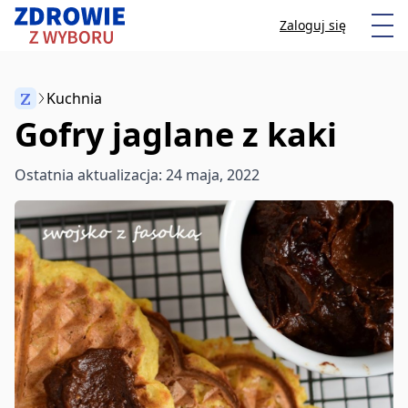
Przeskocz do treści
Otw
Zaloguj się
Z
Kuchnia
Gofry jaglane z kaki
Anuluj
Ostatnia aktualizacja: 24 maja, 2022
Zacznij pisać, aby wyszukać artykuły