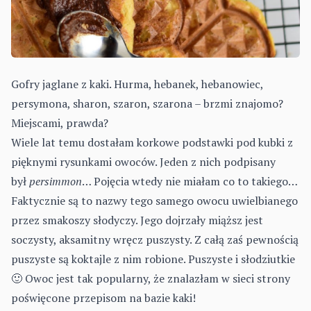
Gofry jaglane z kaki. Hurma, hebanek, hebanowiec,
persymona, sharon, szaron, szarona – brzmi znajomo?
Miejscami, prawda?
Wiele lat temu dostałam korkowe podstawki pod kubki z
pięknymi rysunkami owoców. Jeden z nich podpisany
był
persimmon
… Pojęcia wtedy nie miałam co to takiego…
Faktycznie są to nazwy tego samego owocu uwielbianego
przez smakoszy słodyczy. Jego dojrzały miąższ jest
soczysty, aksamitny wręcz puszysty. Z całą zaś pewnością
puszyste są koktajle z nim robione. Puszyste i słodziutkie
🙂 Owoc jest tak popularny, że znalazłam w sieci strony
poświęcone przepisom na bazie kaki!