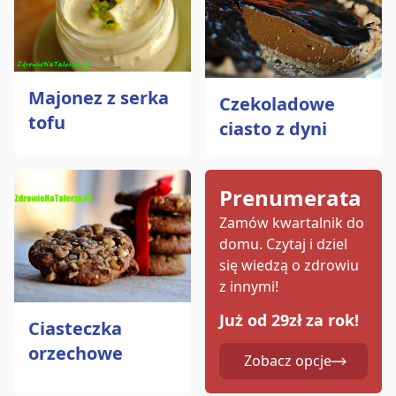
Majonez z serka
Czekoladowe
tofu
ciasto z dyni
Prenumerata
Zamów kwartalnik do
domu.
Czytaj i dziel
się wiedzą o zdrowiu
z innymi!
Już od 29zł za rok!
Ciasteczka
orzechowe
Zobacz opcje