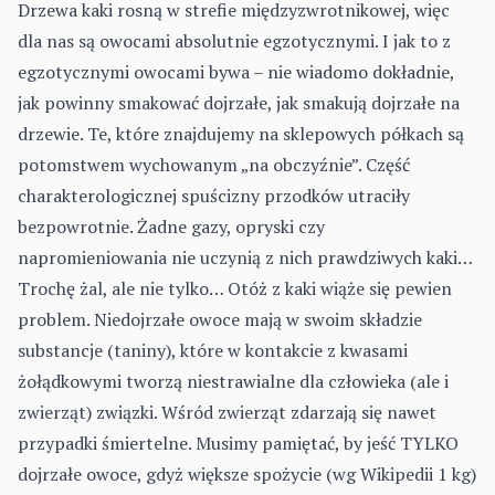
Drzewa kaki rosną w strefie międzyzwrotnikowej, więc
dla nas są owocami absolutnie egzotycznymi. I jak to z
egzotycznymi owocami bywa – nie wiadomo dokładnie,
jak powinny smakować dojrzałe, jak smakują dojrzałe na
drzewie. Te, które znajdujemy na sklepowych półkach są
potomstwem wychowanym „na obczyźnie”. Część
charakterologicznej spuścizny przodków utraciły
bezpowrotnie. Żadne gazy, opryski czy
napromieniowania nie uczynią z nich prawdziwych kaki…
Trochę żal, ale nie tylko… Otóż z kaki wiąże się pewien
problem. Niedojrzałe owoce mają w swoim składzie
substancje (taniny), które w kontakcie z kwasami
żołądkowymi tworzą niestrawialne dla człowieka (ale i
zwierząt) związki. Wśród zwierząt zdarzają się nawet
przypadki śmiertelne. Musimy pamiętać, by jeść TYLKO
dojrzałe owoce, gdyż większe spożycie (wg Wikipedii 1 kg)