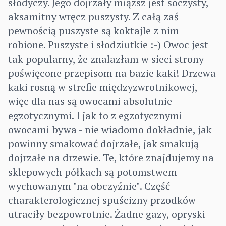
słodyczy. Jego dojrzały miąższ jest soczysty,
aksamitny wręcz puszysty. Z całą zaś
pewnością puszyste są koktajle z nim
robione. Puszyste i słodziutkie :-) Owoc jest
tak popularny, że znalazłam w sieci strony
poświęcone przepisom na bazie kaki! Drzewa
kaki rosną w strefie międzyzwrotnikowej,
więc dla nas są owocami absolutnie
egzotycznymi. I jak to z egzotycznymi
owocami bywa - nie wiadomo dokładnie, jak
powinny smakować dojrzałe, jak smakują
dojrzałe na drzewie. Te, które znajdujemy na
sklepowych półkach są potomstwem
wychowanym "na obczyźnie". Część
charakterologicznej spuścizny przodków
utraciły bezpowrotnie. Żadne gazy, opryski