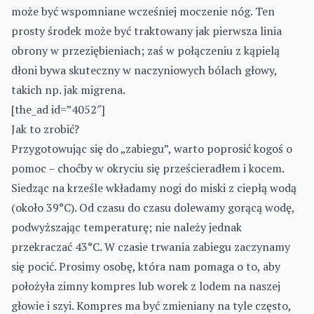
może być wspomniane wcześniej moczenie nóg. Ten
prosty środek może być traktowany jak pierwsza linia
obrony w przeziębieniach; zaś w połączeniu z kąpielą
dłoni bywa skuteczny w naczyniowych bólach głowy,
takich np. jak migrena.
[the_ad id=”4052″]
Jak to zrobić?
Przygotowując się do „zabiegu”, warto poprosić kogoś o
pomoc – choćby w okryciu się prześcieradłem i kocem.
Siedząc na krześle wkładamy nogi do miski z ciepłą wodą
(około 39°C). Od czasu do czasu dolewamy gorącą wodę,
podwyższając temperaturę; nie należy jednak
przekraczać 43°C. W czasie trwania zabiegu zaczynamy
się pocić. Prosimy osobę, która nam pomaga o to, aby
położyła zimny kompres lub worek z lodem na naszej
głowie i szyi. Kompres ma być zmieniany na tyle często,