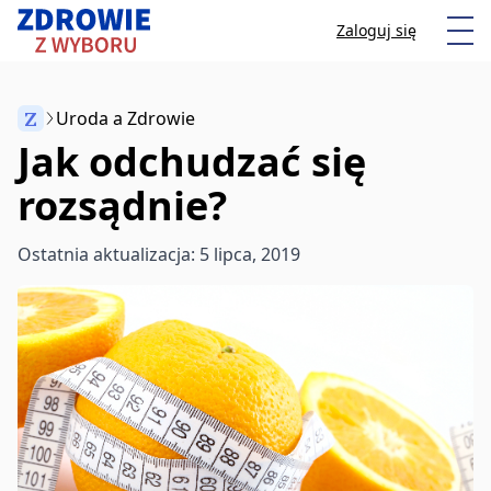
Przeskocz do treści
Otw
Zaloguj się
Z
Uroda a Zdrowie
Jak odchudzać się
Anuluj
rozsądnie?
Zacznij pisać, aby wyszukać artykuły
Ostatnia aktualizacja: 5 lipca, 2019