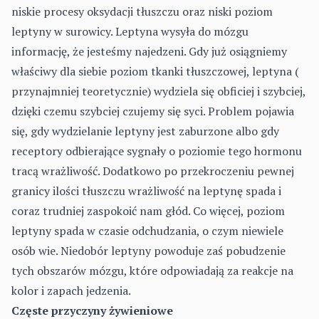
niskie procesy oksydacji tłuszczu oraz niski poziom
leptyny w surowicy. Leptyna wysyła do mózgu
informację, że jesteśmy najedzeni. Gdy już osiągniemy
właściwy dla siebie poziom tkanki tłuszczowej, leptyna (
przynajmniej teoretycznie) wydziela się obficiej i szybciej,
dzięki czemu szybciej czujemy się syci. Problem pojawia
się, gdy wydzielanie leptyny jest zaburzone albo gdy
receptory odbierające sygnały o poziomie tego hormonu
tracą wrażliwość. Dodatkowo po przekroczeniu pewnej
granicy ilości tłuszczu wrażliwość na leptynę spada i
coraz trudniej zaspokoić nam głód. Co więcej, poziom
leptyny spada w czasie odchudzania, o czym niewiele
osób wie. Niedobór leptyny powoduje zaś pobudzenie
tych obszarów mózgu, które odpowiadają za reakcje na
kolor i zapach jedzenia.
Częste przyczyny żywieniowe