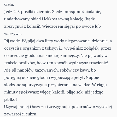
ciała.
Jedz 2-3 posiłki dziennie. Zjedz porządne śniadanie,
umiarkowany obiad i lekkostrawną kolację (bądź
zrezygnuj z kolacji). Wieczorem sięgaj po owoce lub
warzywa.
Pij wodę. Wypijaj dwa litry wody niegazowanej dziennie, a
oczyścisz organizm z toksyn i… wypełnisz żołądek, przez
co uczucie głodu znacznie się zmniejszy. Nie pij wody w
trakcie posiłków, bo w ten sposób wydłużysz trawienie!
Nie pij napojów gazowanych, soków czy kawy, bo
potęgują uczucie głodu i wypaczają apetyt. Napoje
słodzone są przyczyną przybierania na wadze. W ciągu
minuty spożywasz więcej kalorii, pijąc sok, niż jedząc
jabłko!
Używaj mniej tłuszczu i zrezygnuj z pokarmów o wysokiej
zawartości cukru.