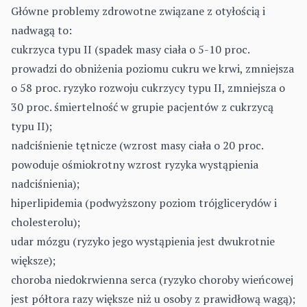
Główne problemy zdrowotne związane z otyłością i
nadwagą to:
cukrzyca typu II (spadek masy ciała o 5-10 proc.
prowadzi do obniżenia poziomu cukru we krwi, zmniejsza
o 58 proc. ryzyko rozwoju cukrzycy typu II, zmniejsza o
30 proc. śmiertelność w grupie pacjentów z cukrzycą
typu II);
nadciśnienie tętnicze (wzrost masy ciała o 20 proc.
powoduje ośmiokrotny wzrost ryzyka wystąpienia
nadciśnienia);
hiperlipidemia (podwyższony poziom trójglicerydów i
cholesterolu);
udar mózgu (ryzyko jego wystąpienia jest dwukrotnie
większe);
choroba niedokrwienna serca (ryzyko choroby wieńcowej
jest półtora razy większe niż u osoby z prawidłową wagą);