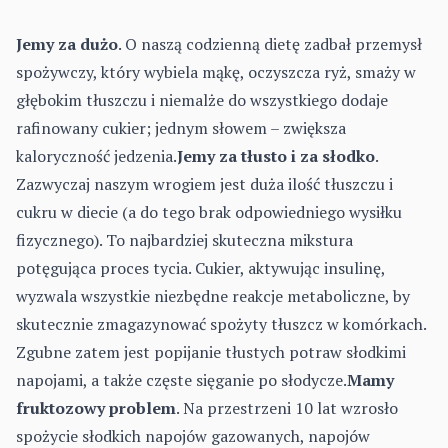
Jemy za dużo
. O naszą codzienną dietę zadbał przemysł
spożywczy, który wybiela mąkę, oczyszcza ryż, smaży w
głębokim tłuszczu i niemalże do wszystkiego dodaje
rafinowany cukier; jednym słowem – zwiększa
kaloryczność jedzenia.
Jemy za tłusto i za słodko
.
Zazwyczaj naszym wrogiem jest duża ilość tłuszczu i
cukru w diecie (a do tego brak odpowiedniego wysiłku
fizycznego). To najbardziej skuteczna mikstura
potęgująca proces tycia. Cukier, aktywując insulinę,
wyzwala wszystkie niezbędne reakcje metaboliczne, by
skutecznie zmagazynować spożyty tłuszcz w komórkach.
Zgubne zatem jest popijanie tłustych potraw słodkimi
napojami, a także częste sięganie po słodycze.
Mamy
fruktozowy problem
. Na przestrzeni 10 lat wzrosło
spożycie słodkich napojów gazowanych, napojów