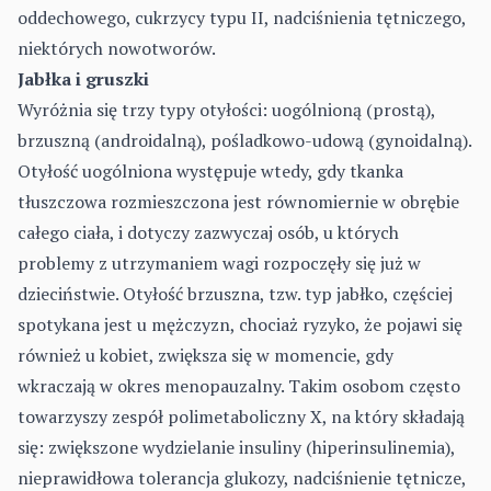
oddechowego, cukrzycy typu II, nadciśnienia tętniczego,
niektórych nowotworów.
Jabłka i gruszki
Wyróżnia się trzy typy otyłości: uogólnioną (prostą),
brzuszną (androidalną), pośladkowo-udową (gynoidalną).
Otyłość uogólniona występuje wtedy, gdy tkanka
tłuszczowa rozmieszczona jest równomiernie w obrębie
całego ciała, i dotyczy zazwyczaj osób, u których
problemy z utrzymaniem wagi rozpoczęły się już w
dzieciństwie. Otyłość brzuszna, tzw. typ jabłko, częściej
spotykana jest u mężczyzn, chociaż ryzyko, że pojawi się
również u kobiet, zwiększa się w momencie, gdy
wkraczają w okres menopauzalny. Takim osobom często
towarzyszy zespół polimetaboliczny X, na który składają
się: zwiększone wydzielanie insuliny (hiperinsulinemia),
nieprawidłowa tolerancja glukozy, nadciśnienie tętnicze,