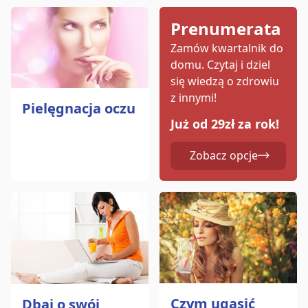
Prenumerata
Zamów kwartalnik do
domu.
Czytaj i dziel
się wiedzą o zdrowiu
z innymi!
Pielęgnacja oczu
Już od 29zł za rok!
Zobacz opcje
Czym ugasić
Dbaj o swój