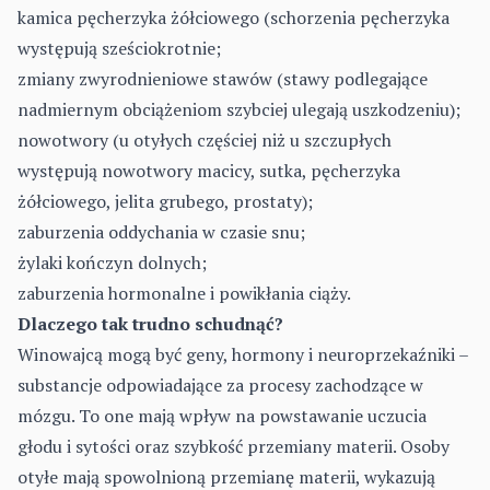
kamica pęcherzyka żółciowego (schorzenia pęcherzyka
występują sześciokrotnie;
zmiany zwyrodnieniowe stawów (stawy podlegające
nadmiernym obciążeniom szybciej ulegają uszkodzeniu);
nowotwory (u otyłych częściej niż u szczupłych
występują nowotwory macicy, sutka, pęcherzyka
żółciowego, jelita grubego, prostaty);
zaburzenia oddychania w czasie snu;
żylaki kończyn dolnych;
zaburzenia hormonalne i powikłania ciąży.
Dlaczego tak trudno schudnąć?
Winowajcą mogą być geny, hormony i neuroprzekaźniki –
substancje odpowiadające za procesy zachodzące w
mózgu. To one mają wpływ na powstawanie uczucia
głodu i sytości oraz szybkość przemiany materii. Osoby
otyłe mają spowolnioną przemianę materii, wykazują