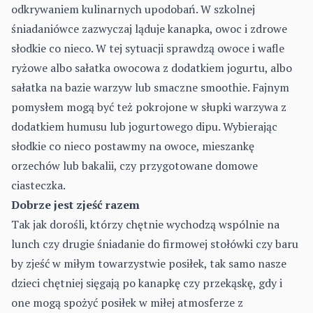
odkrywaniem kulinarnych upodobań. W szkolnej
śniadaniówce zazwyczaj ląduje kanapka, owoc i zdrowe
słodkie co nieco. W tej sytuacji sprawdzą owoce i wafle
ryżowe albo sałatka owocowa z dodatkiem jogurtu, albo
sałatka na bazie warzyw lub smaczne smoothie. Fajnym
pomysłem mogą być też pokrojone w słupki warzywa z
dodatkiem humusu lub jogurtowego dipu. Wybierając
słodkie co nieco postawmy na owoce, mieszankę
orzechów lub bakalii, czy przygotowane domowe
ciasteczka.
Dobrze jest zjeść razem
Tak jak dorośli, którzy chętnie wychodzą wspólnie na
lunch czy drugie śniadanie do firmowej stołówki czy baru
by zjeść w miłym towarzystwie posiłek, tak samo nasze
dzieci chętniej sięgają po kanapkę czy przekąskę, gdy i
one mogą spożyć posiłek w miłej atmosferze z