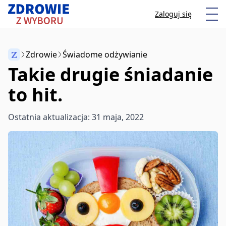
Przeskocz do treści
Otw
Zaloguj się
Z
Zdrowie
Świadome odżywianie
Takie drugie śniadanie
Anuluj
to hit.
Zacznij pisać, aby wyszukać artykuły
Ostatnia aktualizacja: 31 maja, 2022