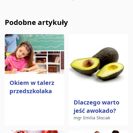
Udostępnij na Facebooku
Wyślij e-mailem
Kopiuj link
Podobne artykuły
Okiem w talerz
przedszkolaka
Dlaczego warto
jeść awokado?
mgr Emilia Słociak