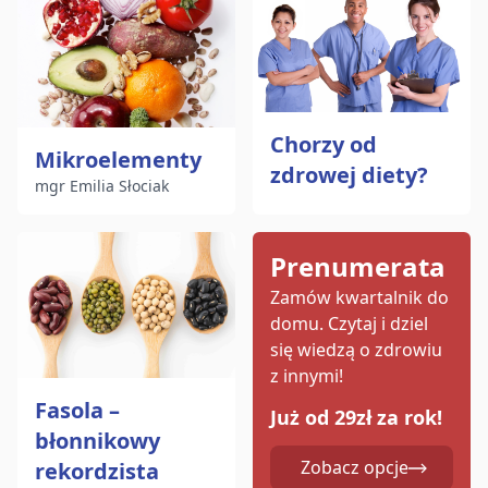
Chorzy od
Mikroelementy
zdrowej diety?
mgr Emilia Słociak
Prenumerata
Zamów kwartalnik do
domu.
Czytaj i dziel
się wiedzą o zdrowiu
z innymi!
Fasola –
Już od 29zł za rok!
błonnikowy
Zobacz opcje
rekordzista