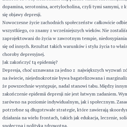
dopamina, serotonina, acetylocholina, czyli tymi samymi, z 
się objawy depresji.
Nowoczesne życie zachodnich społeczeństw całkowicie odbi
wszystkiego, co znamy z wcześniejszych wieków. Nie zostali
zaprojektowani do życia w zawrotnym tempie, niedosypiania,
się od innych. Rezultat takich warunków i stylu życia to właś
choroby depresyjnej.
Jak zakończyć tą epidemię?
Depresja, choć uznawana za jedno z największych wyzwań 
na świecie, niejednokrotnie bywa bagatelizowana i marginal
że powszechnie występuje, nadal stanowi tabu. Między innym
zakończenie epidemii depresji nie jest łatwym zadaniem. Wy
zarówno na poziomie indywidualnym, jak i społecznym. Zasa
potrzebne są długotrwałe strategie, które zawierają skoord
działania na wielu frontach, takich jak edukacja, leczenie, sol
społeczna i polityka zdrowotna.