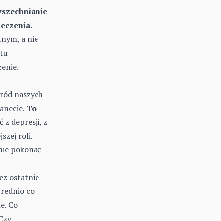
wszechnianie
leczenia.
nym, a nie
atu
zenie.
śród naszych
anecie.
To
 z depresji, z
zej roli.
anie pokonać
ez ostatnie
Średnio co
e. Co
 Czy