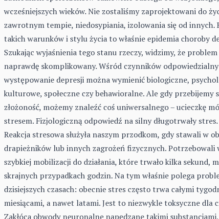
wcześniejszych wieków. Nie zostaliśmy zaprojektowani do ży
zawrotnym tempie, niedosypiania, izolowania się od innych. 
takich warunków i stylu życia to właśnie epidemia choroby de
Szukając wyjaśnienia tego stanu rzeczy, widzimy, że problem 
naprawdę skomplikowany. Wśród czynników odpowiedzialny
występowanie
depresji
można wymienić biologiczne, psychol
kulturowe, społeczne czy behawioralne. Ale gdy przebijemy s
złożoność, możemy znaleźć coś uniwersalnego – ucieczkę m
stresem. Fizjologiczną odpowiedź na silny długotrwały stres.
Reakcja stresowa służyła naszym przodkom, gdy stawali w ob
drapieżników lub innych zagrożeń fizycznych. Potrzebowali
szybkiej mobilizacji do działania, które trwało kilka sekund, m
skrajnych przypadkach godzin. Na tym właśnie polega prob
dzisiejszych czasach: obecnie stres często trwa całymi tygod
miesiącami, a nawet latami. Jest to niezwykle toksyczne dla c
Zakłóca obwody neuronalne napędzane takimi substancjami, 