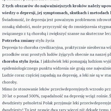
Z tych obszarów do najważniejszych kroków należy upo
wiedzy o depresji, jej symptomach, skutkach i metodach 
Świadomość, że
depresja
jest poważnym problemem zdrowot
oznaką słabości, może przyczynić się do zmniejszenia stygm
związanego z tą chorobą i zwiększyć szanse na skuteczne lec
Potrzeba zmiany
stylu życia
Depresja to choroba cywilizacyjna, praktycznie nieobecna w
przodków oraz prostych ludów żyjących obecnie na naszej pl
choroba stylu życia.
I jakkolwiek leki pomagają ludziom wyjść
epidemiologicznego punktu widzenia nie grają one najważniejs
Ludzie coraz częściej zapadają na depresję, a leki nie są w st
choroby.
Mimo że stosowanie leków przeciwdepresyjnych wzrosło prz
20 lat o ponad 300%, zapadalność na depresję wciąż rośnie. 
dwudziesty pełnoletni Polak przyjmuje leki przeciwdepresyjn
dwudziesty! To jest prawie dwa razy więcej niż dekadę temu.