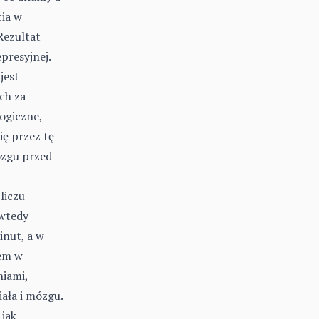
cia w
Rezultat
presyjnej.
jest
ch za
ogiczne,
ię przez tę
ózgu przed
liczu
 wtedy
inut, a w
lem w
niami,
iała i mózgu.
jak