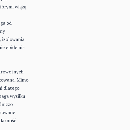
którymi wiążą
ega od
śmy
 izolowania
nie epidemia
zdrowotnych
izowana. Mimo
i dlatego
maga wysiłku
dniczo
ynowane
idarność