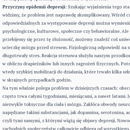
Przyczyny epidemii depresji
: Szukając wyjaśnienia tego sta
widzimy, że problem jest naprawdę skomplikowany. Wśród 
odpowiedzialnych za występowanie depresji można wymienić 
psychologiczne, kulturowe, społeczne czy behawioralne. Ale
przebijemy się przez tę złożoność, możemy znaleźć coś uniw
ucieczkę mózgu przed stresem. Fizjologiczną odpowiedź na s
długotrwały stres. Reakcja stresowa służyła naszym przodko
w obliczu drapieżników lub innych zagrożeń fizycznych. Pot
wtedy szybkiej mobilizacji do działania, które trwało kilka se
w skrajnych przypadkach godzin.
Na tym właśnie polega problem w dzisiejszych czasach: obecn
często trwa całymi tygodniami, miesiącami, a nawet latami. J
niezwykle toksyczne dla ciała i mózgu. Zakłóca obwody neur
napędzane takimi substancjami, jak dopamina, serotonina, ac
czyli tymi samymi, z którymi wiążą się objawy
depresji
. Nowo
zachodnich społeczeństw całkowicie odbiega od wszystkiego