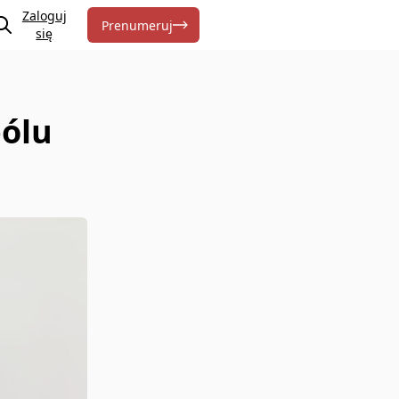
Zaloguj
Prenumeruj
się
bólu