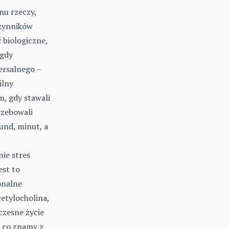
nu rzeczy,
czynników
biologiczne,
 gdy
ersalnego –
ilny
m, gdy stawali
rzebowali
kund, minut, a
ie stres
est to
onalne
etylocholina,
czesne życie
, co znamy z