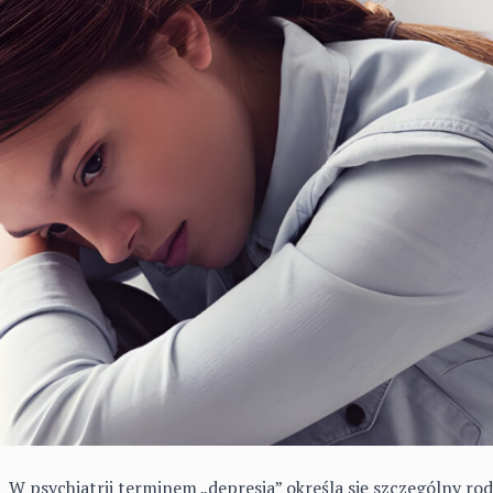
W psychiatrii terminem „depresja” określa się szczególny ro