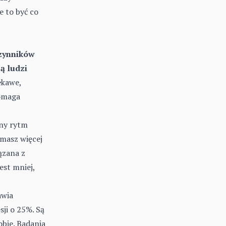
e to być co
czynników
ą ludzi
ekawe,
pomaga
zny rytm
masz więcej
iązana z
est mniej,
awia
ji o 25%. Są
obie. Badania