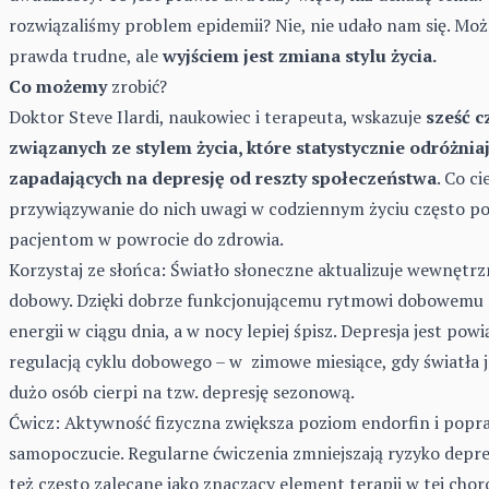
rozwiązaliśmy problem epidemii? Nie, nie udało nam się. Moż
prawda trudne, ale
wyjściem jest zmiana stylu życia.
Co możemy
zrobić?
Doktor Steve Ilardi, naukowiec i terapeuta, wskazuje
sześć 
związanych ze stylem życia, które statystycznie odróżniaj
zapadających na depresję od reszty społeczeństwa
. Co ci
przywiązywanie do nich uwagi w codziennym życiu często 
pacjentom w powrocie do zdrowia.
Korzystaj ze słońca: Światło słoneczne aktualizuje wewnętr
dobowy. Dzięki dobrze funkcjonującemu rytmowi dobowemu 
energii w ciągu dnia, a w nocy lepiej śpisz. Depresja jest pow
regulacją cyklu dobowego – w zimowe miesiące, gdy światła j
dużo osób cierpi na tzw. depresję sezonową.
Ćwicz: Aktywność fizyczna zwiększa poziom endorfin i popr
samopoczucie. Regularne ćwiczenia zmniejszają ryzyko depres
też często zalecane jako znaczący element terapii w tej chor