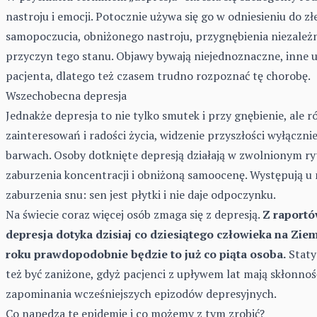
nastroju i emocji. Potocznie używa się go w odniesieniu do zł
samopoczucia, obniżonego nastroju, przygnębienia niezależn
przyczyn tego stanu. Objawy bywają niejednoznaczne, inne 
pacjenta, dlatego też czasem trudno rozpoznać tę chorobę.
Wszechobecna depresja
Jednakże depresja to nie tylko smutek i przy gnębienie, ale r
zainteresowań i radości życia, widzenie przyszłości wyłączn
barwach. Osoby dotknięte depresją działają w zwolnionym ry
zaburzenia koncentracji i obniżoną samoocenę. Występują u 
zaburzenia snu: sen jest płytki i nie daje odpoczynku.
Na świecie coraz więcej osób zmaga się z depresją.
Z raportó
depresja dotyka dzisiaj co dziesiątego człowieka na Ziem
roku prawdopodobnie będzie to już co piąta osoba.
Staty
też być zaniżone, gdyż pacjenci z upływem lat mają skłonnoś
zapominania wcześniejszych epizodów depresyjnych.
Co napędza tę epidemię i co możemy z tym zrobić?