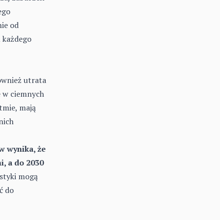
ego
ie od
u każdego
ównież utrata
ie w ciemnych
tmie, mają
nich
w wynika, że
i, a do 2030
styki mogą
ć do