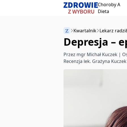
Choroby A
Przeskocz do treści
Dieta
Z
Kwartalnik
Lekarz radzi
Depresja – 
Anuluj
Przez
mgr Michał Kuczek
| Os
Recenzja
lek. Grażyna Kuczek
Zacznij pisać, aby wyszukać artykuły
aby wybrać
aby zamknąć
↵
Esc