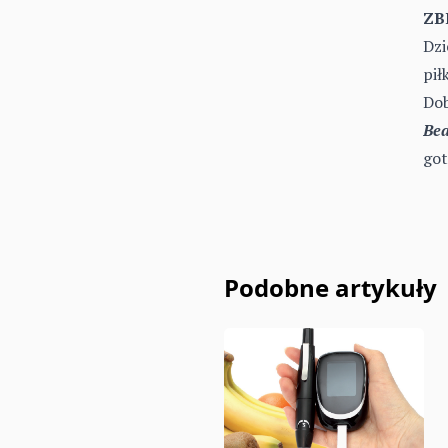
ZB
Dzi
pił
Dob
Bea
got
Podobne artykuły