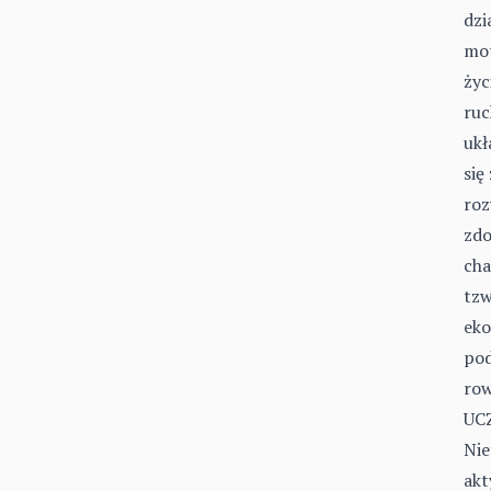
dzi
mot
życ
ruc
ukł
się
roz
zdo
cha
tzw
eko
pod
row
UC
Nie
akt