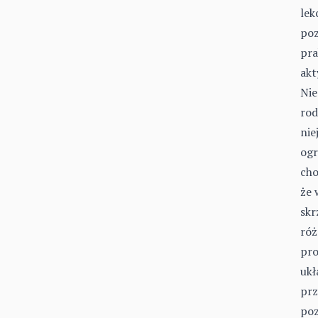
lek
poz
pra
akt
Nie
rod
nie
ogr
cho
że 
skr
róż
pro
ukł
prz
poz