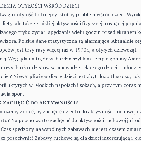
IDEMIA OTYŁOŚCI WŚRÓD DZIECI
waga i otyłość to kolejny istotny problem wśród dzieci. Wynika
j diety, ale także z niskiej aktywności fizycznej, rosnącej popul
dzącego trybu życia i spędzania wielu godzin przed ekranem 
ewizora. Polskie dane statystyczna są alarmujące. Aktualnie ot
opców jest trzy razy więcej niż w 1970r., a otyłych dziewcząt –
cej. Wygląda na to, że w bardzo szybkim tempie gonimy Ame
atowych rekordzistów w nadwadze. Dlaczego dzieci i młodzież
bciej? Niewątpliwie w diecie dzieci jest zbyt dużo tłuszczu, cu
orii ukrytych w słodkich napojach i sokach, a przy tym coraz m
awia sport.
K ZACHĘCIĆ DO AKTYWNOŚCI?
możemy zrobić, by zachęcić dziecko do aktywności ruchowej c
rtu? Na pewno warto zachęcać do aktywności ruchowej już o
. Czas spędzony na wspólnych zabawach nie jest czasem zma
cz przeciwnie! Zabawy ruchowe są dla dzieci interesującą i c