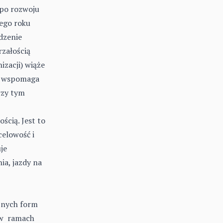
mpo rozwoju
ego roku
dzenie
załością
zacji) wiąże
 i wspomaga
rzy tym
ścią. Jest to
celowość i
je
ia, jazdy na
óżnych form
. w ramach