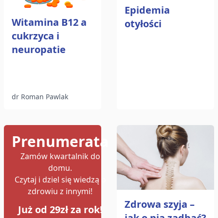
Epidemia
Witamina B12 a
otyłości
cukrzyca i
neuropatie
dr Roman Pawlak
Prenumerata
Zamów kwartalnik do
domu.
Czytaj i dziel się wiedzą o
zdrowiu z innymi!
Zdrowa szyja –
Już od 29zł za rok!
jak o nią zadbać?