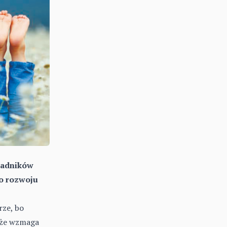
kładników
go rozwoju
rze, bo
kże wzmaga