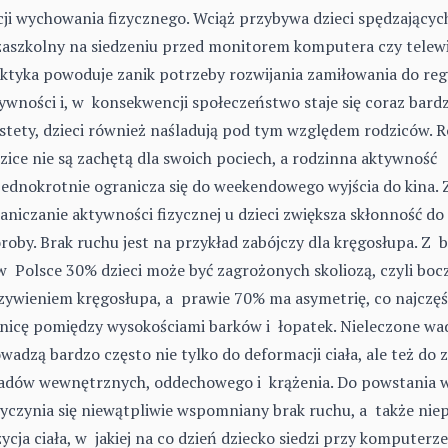
cji wychowania fizycznego. Wciąż przybywa dzieci spędzającyc
aszkolny na siedzeniu przed monitorem komputera czy telew
ktyka powoduje zanik potrzeby rozwijania zamiłowania do reg
ywności i, w konsekwencji społeczeństwo staje się coraz bardzi
stety, dzieci również naśladują pod tym względem rodziców. R
zice nie są zachętą dla swoich pociech, a rodzinna aktywność
jednokrotnie ogranicza się do weekendowego wyjścia do kina.
aniczanie aktywności fizycznej u dzieci zwiększa skłonność do
roby. Brak ruchu jest na przykład zabójczy dla kręgosłupa. Z 
w Polsce 30% dzieci może być zagrożonych skoliozą, czyli bo
zywieniem kręgosłupa, a prawie 70% ma asymetrię, co najczęś
nicę pomiędzy wysokościami barków i łopatek. Nieleczone wa
wadzą bardzo często nie tylko do deformacji ciała, ale też do 
adów wewnętrznych, oddechowego i krążenia. Do powstania 
yczynia się niewątpliwie wspomniany brak ruchu, a także nie
ycja ciała, w jakiej na co dzień dziecko siedzi przy komputerze