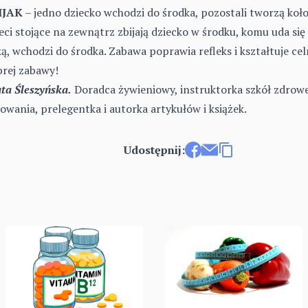
IJAK
– jedno dziecko wchodzi do środka, pozostali tworzą koło
eci stojące na zewnątrz zbijają dziecko w środku, komu uda się 
ką, wchodzi do środka. Zabawa poprawia refleks i kształtuje ce
rej zabawy!
ta Śleszyńska.
Doradca żywieniowy, instruktorka szkół zdrow
owania, prelegentka i autorka artykułów i książek.
Udostępnij:
Udostępnij na Facebook
Wyślij e-mailem
Kopiuj link