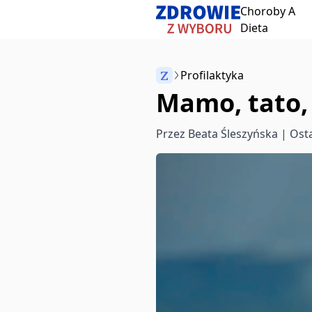
Choroby A
Przeskocz do treści
Dieta
Z
Profilaktyka
Mamo, tato,
Anuluj
Przez
Beata Śleszyńska
| Osta
Zacznij pisać, aby wyszukać artykuły
aby wybrać
aby zamknąć
↵
Esc