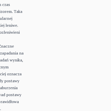
h czas
izorem. Taka
ularnej
ej leniwe.
ozleniwieni
 Znaczne
 zapadania na
badań wynika,
cznym
ciej oznacza
dy postawy
zaburzenia
wad postawy
prawidłowa
.