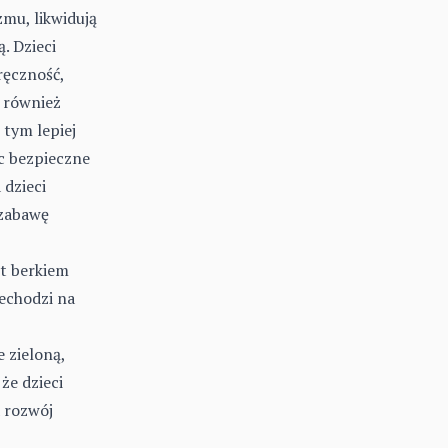
mu, likwidują
. Dzieci
ręczność,
 również
 tym lepiej
ęc bezpieczne
 dzieci
 zabawę
st berkiem
zechodzi na
 zieloną,
że dzieci
a rozwój