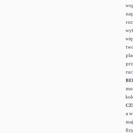
wsp
nap
roz
wyt
wię
two
pla
prz
ruc
BE
mus
kol
CZ
a w
maj
fiz