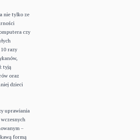
 nie tylko ze
arności
komputera czy
yłych
 10 razy
rykanów,
 tyją
krów oraz
niej dzieci
zy uprawiania
d wczesnych
rnowanym –
iekawą formą