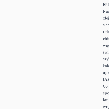
EP
Nad
złe
sie
tel
chł
wię
świ
szy
kal
upr
JA
Co 
spo
lat
wrę