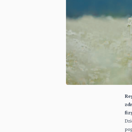
Reg
zdr
fiz
Dzi
pop