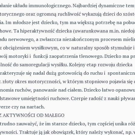
ałanie układu immunologicznego. Najbardziej dynamiczne te
orycznego oraz ogromną ruchliwość wykazują dzieci do szóst
ia. Im młodsze jest dziecko, tym ma większą potrzebę na pobu
howe. Ta hiperaktywność dziecka (uwarunkowana m.in. niedojr
adu nerwowego, a zwłaszcza niezakończonym procesem mielini
 z obciążeniem wysiłkowym, co w naturalny sposób stymuluje
wój motoryki i funkcji zaopatrzenia tlenowego. Dziecko ma p
lność do samoregulacji wysiłku. Kolejny etap rozwoju dziecka
rakteryzuje się nadal dużą gotowością do ruchu i spontaniczno
. złoty okres motoryczności, w którym stopniowo pojawia się 
nomia ruchów, panowanie nad ciałem. Dziecko łatwo opanowu
stawowe umiejętności ruchowe. Czerpie radość z nauki pływan
erze czy na nartach.
Z AKTYWNOŚCI OD MAŁEGO
trudno zauważyć, że im starsze dziecko, tym częściej unika r
ywności. Traktuje ją jak obowiązek, który należy wykonać, np