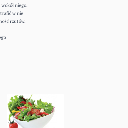
 wokół niego.
trafić w nie
lność rzutów.
ego
u