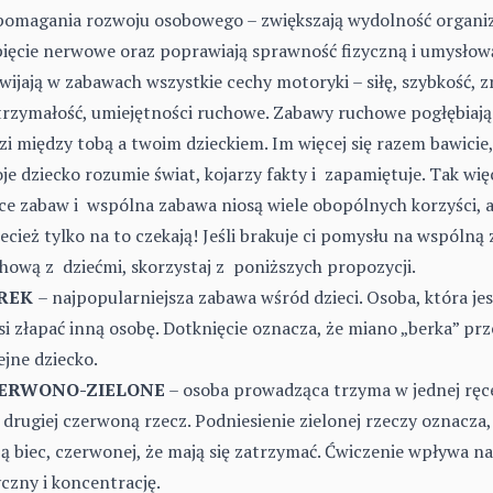
omagania rozwoju osobowego – zwiększają wydolność organiz
ięcie nerwowe oraz poprawiają sprawność fizyczną i umysłową
wijają w zabawach wszystkie cechy motoryki – siłę, szybkość, z
rzymałość, umiejętności ruchowe. Zabawy ruchowe pogłębiają
zi między tobą a twoim dzieckiem. Im więcej się razem bawicie,
je dziecko rozumie świat, kojarzy fakty i zapamiętuje. Tak wi
ce zabaw i wspólna zabawa niosą wiele obopólnych korzyści, a
ecież tylko na to czekają! Jeśli brakuje ci pomysłu na wspólną
hową z dziećmi, skorzystaj z poniższych propozycji.
REK
– najpopularniejsza zabawa wśród dzieci. Osoba, która je
i złapać inną osobę. Dotknięcie oznacza, że miano „berka” pr
ejne dziecko.
ERWONO-ZIELONE
– osoba prowadząca trzyma w jednej ręce
 drugiej czerwoną rzecz. Podniesienie zielonej rzeczy oznacza, 
ą biec, czerwonej, że mają się zatrzymać. Ćwiczenie wpływa n
yczny i koncentrację.