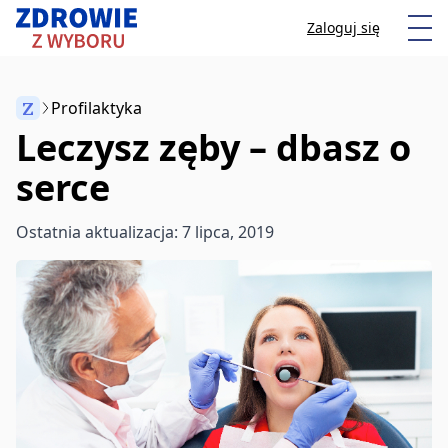
Przeskocz do treści
Otw
Zaloguj się
Z
Profilaktyka
Leczysz zęby – dbasz o
Anuluj
serce
Zacznij pisać, aby wyszukać artykuły
Ostatnia aktualizacja: 7 lipca, 2019