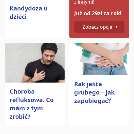
z innymi!
Kandydoza u
Już od 29zł za rok!
dzieci
Zobacz opcje
Rak jelita
Choroba
grubego – jak
refluksowa. Co
zapobiegać?
mam z tym
zrobić?