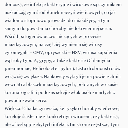
donoszą, że infekcje bakteryjne i wirusowe są czynnikiem
uszkadzającym śródbłonek naczyń wieńcowych, co jak
wiadomo stopniowo prowadzi do miażdżycy, a tym
samym do powstania choroby niedokrwiennej serca.
Wśród patogenów uczestniczących w procesie
miażdżycowym, najczęściej wymienia się wirusy
cytomegalii – CMV, opryszczki – HSV, wirusa zapalenia
wątroby typu A, grypy, a także bakterie (Chlamydia
pneumoniae, Helicobacter pylori). Lista drobnoustrojów
wciąż się zwiększa. Naukowcy wykryli je na powierzchni i
wewnątrz blaszek miażdżycowych, pobranych w czasie
koronarografii i podczas sekcji zwłok osób zmarłych z
powodu zwału serca.
Większość badaczy uważa, że ryzyko choroby wieńcowej
koreluje ściślej nie z konkretnym wirusem, czy bakterią,
ale z liczbą przebytych infekcji. Im są one częstsze, tym