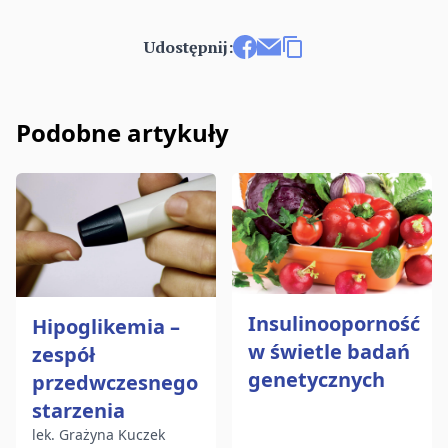
Udostępnij:
Udostępnij na Facebooku
Wyślij e-mailem
Kopiuj link
Podobne artykuły
Insulinooporność
Hipoglikemia –
w świetle badań
zespół
genetycznych
przedwczesnego
starzenia
lek. Grażyna Kuczek