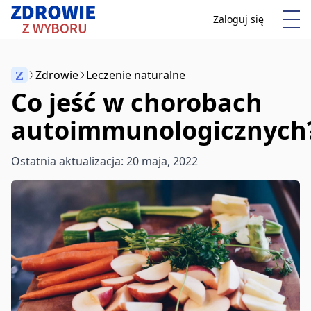
Przeskocz do treści
Otw
Zaloguj się
Z
Zdrowie
Leczenie naturalne
Co jeść w chorobach
Anuluj
autoimmunologicznych
Zacznij pisać, aby wyszukać artykuły
Ostatnia aktualizacja: 20 maja, 2022