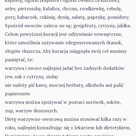
kapustę, ogórki (kapusta i ogórki zwłaszcza kiszone),
seler, pietruszkę, kalafior, chrzan, rzodkiewkę, cebulę,
pory, kabaczek, cukinię, dynię, sałatę, paprykę, pomidory.
Spośród owoców zaleca-ne są: grejpfruty, cytryny, jabłka.
Celem powyższej kuracji jest odżywianie wewnętrzne,
które umożliwia zużywanie zdegenerowanych tkanek,
złogów tłuszczu. Aby kuracja osiągnęła swój cel musimy
pamiętać, że:
warzywa i owoce najlepiej jadać bez żadnych dodatków
(ew. sok z cytryny, zioła)
nie należy pić kawy, mocnej herbaty, alkoholu ani palić
papierosów
warzywa można spożywać w postaci surówek, soków,
zup, warzyw duszonych.
Dietę warzywno-owocową można stosować kilka razy w
roku, najlepiej konsultując się z lekarzem lub dietetykiem.