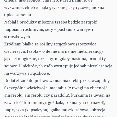
chleba, makaronów, ciast itp. Przed nami nowe
wyzwanie: chleb z mąki gryczanej czy ryżowej można
upiec samemu.
Nabiał i produkty mleczne trzeba będzie zastąpić
napojami roślinnymi, sery – pastami z warzyw i
strączkowych.
Źródłami białka są rośliny strączkowe (soczewica,
ciecierzyca, fasola – o ile nie ma na nie nietolerancji),
jajka ekologiczne, orzechy, migdały, nasiona, produkty
sojowe. U niektórych osób występuje jednak nietolerancja
na warzywa strączkowe.
Dodatek ziół do potraw wzmacnia efekt przeciwzapalny.
Szczególne właściwości ma imbir (z uwagi na obecność
gingerolu, zingerolu czy paradolu), kurkuma (z uwagi na
zawartość kurkuminy), goździki, rozmaryn (karnazol),
papryczka (kapsaicyna), gałka muszkatałowa, lukrecja.