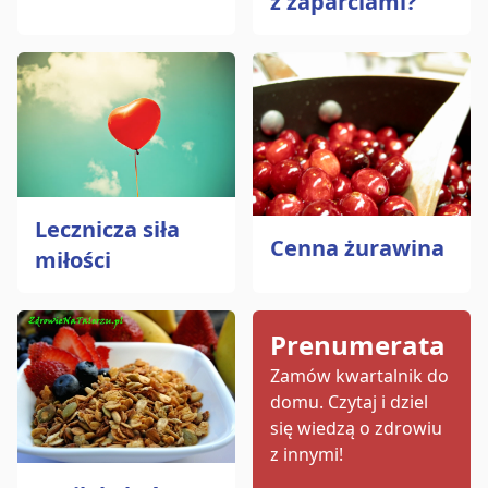
z zaparciami?
Lecznicza siła
Cenna żurawina
miłości
Prenumerata
Zamów kwartalnik do
domu.
Czytaj i dziel
się wiedzą o zdrowiu
z innymi!