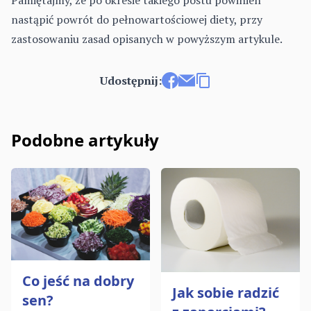
Pamiętajmy, że po okresie takiego postu powinien
nastąpić powrót do pełnowartościowej diety, przy
zastosowaniu zasad opisanych w powyższym artykule.
Udostępnij:
Udostępnij na Facebooku
Wyślij e-mailem
Kopiuj link
Podobne artykuły
Co jeść na dobry
Jak sobie radzić
sen?