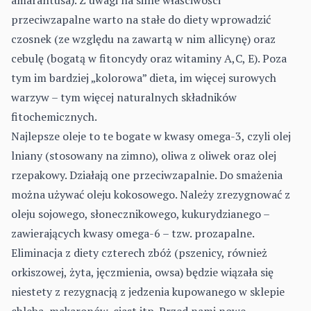
amarantusa). Z uwagi na silne właściwości
przeciwzapalne warto na stałe do diety wprowadzić
czosnek (ze względu na zawartą w nim allicynę) oraz
cebulę (bogatą w fitoncydy oraz witaminy A,C, E). Poza
tym im bardziej „kolorowa” dieta, im więcej surowych
warzyw – tym więcej naturalnych składników
fitochemicznych.
Najlepsze oleje to te bogate w kwasy omega-3, czyli olej
lniany (stosowany na zimno), oliwa z oliwek oraz olej
rzepakowy. Działają one przeciwzapalnie. Do smażenia
można używać oleju kokosowego. Należy zrezygnować z
oleju sojowego, słonecznikowego, kukurydzianego –
zawierających kwasy omega-6 – tzw. prozapalne.
Eliminacja z diety czterech zbóż (pszenicy, również
orkiszowej, żyta, jęczmienia, owsa) będzie wiązała się
niestety z rezygnacją z jedzenia kupowanego w sklepie