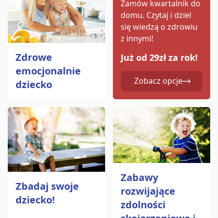
Zamów kwartalnik do
domu.
Czytaj i dziel
się wiedzą o zdrowiu
z innymi!
Zdrowe
Już od 29zł za rok!
emocjonalnie
Zobacz opcje
dziecko
Zabawy
Zbadaj swoje
rozwijające
dziecko!
zdolności