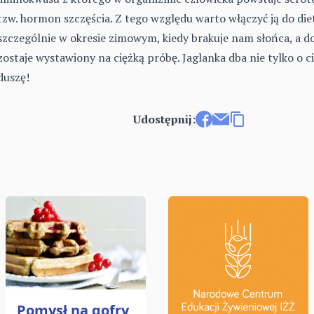
tzw. hormon szczęścia. Z tego względu warto włączyć ją do die
szczególnie w okresie zimowym, kiedy brakuje nam słońca, a d
zostaje wystawiony na ciężką próbę. Jaglanka dba nie tylko o cia
duszę!
Udostępnij:
Udostępnij na Faceboo
Wyślij e-mailem
Kopiuj link
Pomysł na gofry