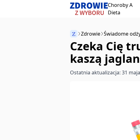
Choroby A
Przeskocz do treści
Dieta
Z
Zdrowie
Świadome odży
Czeka Cię tr
Anuluj
kaszą jagla
Zacznij pisać, aby wyszukać artykuły
Ostatnia aktualizacja: 31 maj
aby wybrać
aby zamknąć
↵
Esc