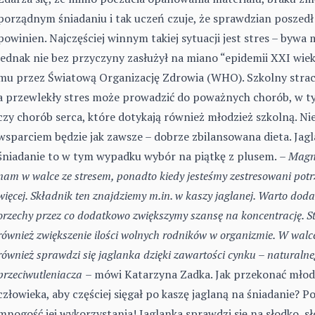
porządnym śniadaniu i tak uczeń czuje, że sprawdzian poszedł 
powinien. Najczęściej winnym takiej sytuacji jest stres – bywa m
jednak nie bez przyczyny zasłużył na miano “epidemii XXI wie
mu przez Światową Organizację Zdrowia (WHO). Szkolny strach
a przewlekły stres może prowadzić do poważnych chorób, w ty
czy chorób serca, które dotykają również młodzież szkolną. N
wsparciem będzie jak zawsze – dobrze zbilansowana dieta. Jag
śniadanie to w tym wypadku wybór na piątkę z plusem.
– Magn
nam w walce ze stresem, ponadto kiedy jesteśmy zestresowani pot
więcej. Składnik ten znajdziemy m.in. w kaszy jaglanej. Warto doda
orzechy przez co dodatkowo zwiększymy szansę na koncentrację. S
również zwiększenie ilości wolnych rodników w organizmie. W walce
również sprawdzi się jaglanka dzięki zawartości cynku – naturaln
przeciwutleniacza
– mówi Katarzyna Zadka. Jak przekonać mło
człowieka, aby częściej sięgał po kaszę jaglaną na śniadanie? P
mnogość jej wykorzystania! Jaglanka sprawdzi się na słodko, sł