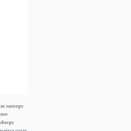
izm naszego
towe
ządnego
ywająca coraz