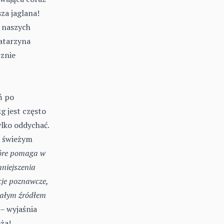
za jaglana!
i naszych
Katarzyna
znie
ń po
g jest często
ylko oddychać.
a świeżym
tóre pomaga w
mniejszenia
cje poznawcze,
nałym źródłem
 –
wyjaśnia
ża!