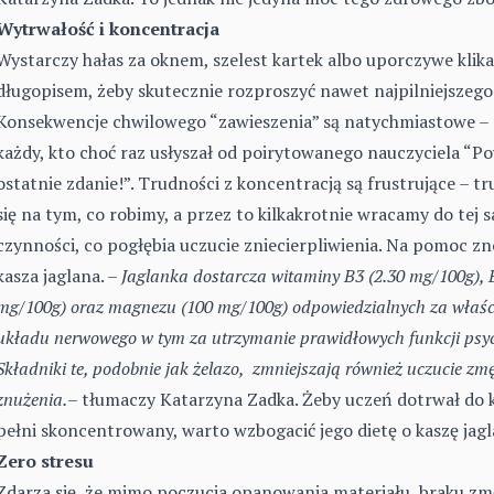
Wytrwałość i koncentracja
Wystarczy hałas za oknem, szelest kartek albo uporczywe klika
długopisem, żeby skutecznie rozproszyć nawet najpilniejszego
Konsekwencje chwilowego “zawieszenia” są natychmiastowe – 
każdy, kto choć raz usłyszał od poirytowanego nauczyciela “P
ostatnie zdanie!”. Trudności z koncentracją są frustrujące – t
się na tym, co robimy, a przez to kilkakrotnie wracamy do tej 
czynności, co pogłębia uczucie zniecierpliwienia. Na pomoc 
kasza jaglana. –
Jaglanka dostarcza witaminy B3 (2.30 mg/100g), 
mg/100g) oraz magnezu (100 mg/100g) odpowiedzialnych za właśc
układu nerwowego w tym za utrzymanie prawidłowych funkcji psyc
Składniki te, podobnie jak żelazo, zmniejszają również uczucie zmę
znużenia.
– tłumaczy Katarzyna Zadka. Żeby uczeń dotrwał do 
pełni skoncentrowany, warto wzbogacić jego dietę o kaszę jagl
Zero stresu
Zdarza się, że mimo poczucia opanowania materiału, braku zm