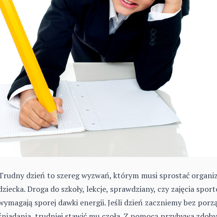
Trudny dzień to szereg wyzwań, którym musi sprostać organ
dziecka. Droga do szkoły, lekcje, sprawdziany, czy zajęcia spor
wymagają sporej dawki energii. Jeśli dzień zaczniemy bez por
śniadania, trudniej stawić mu czoła. Z pomocą przybywa zdob