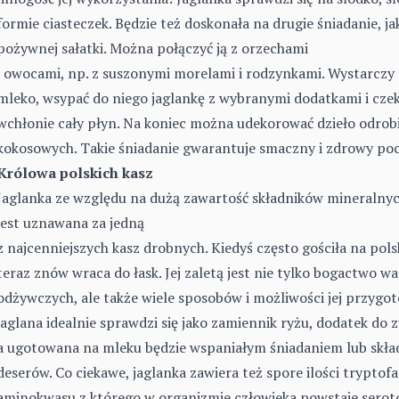
formie ciasteczek. Będzie też doskonała na drugie śniadanie, j
pożywnej sałatki. Można połączyć ją z orzechami
i owocami, np. z suszonymi morelami i rodzynkami. Wystarczy
mleko, wsypać do niego jaglankę z wybranymi dodatkami i czek
wchłonie cały płyn. Na koniec można udekorować dzieło odro
kokosowych. Takie śniadanie gwarantuje smaczny i zdrowy poc
Królowa polskich kasz
Jaglanka ze względu na dużą zawartość składników mineralnyc
jest uznawana za jedną
z najcenniejszych
kasz
drobnych. Kiedyś często gościła na pols
teraz znów wraca do łask. Jej zaletą jest nie tylko bogactwo wa
odżywczych, ale także wiele sposobów i możliwości jej przygo
jaglana idealnie sprawdzi się jako zamiennik ryżu, dodatek do 
a ugotowana na mleku będzie wspaniałym śniadaniem lub skła
deserów. Co ciekawe, jaglanka zawiera też spore ilości tryptof
aminokwasu z którego w organizmie człowieka powstaje seroto