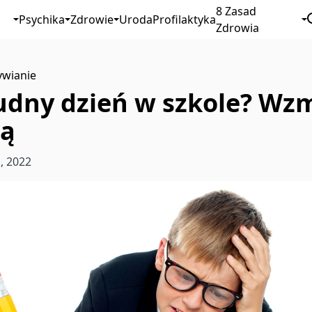
8 Zasad
Psychika
Zdrowie
Uroda
Profilaktyka
Zdrowia
wianie
udny dzień w szkole? Wzm
ną
a, 2022