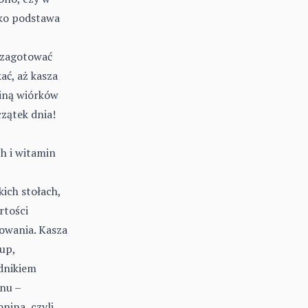
ako podstawa
 zagotować
ać, aż kasza
biną wiórków
zątek dnia!
h i witamin
kich stołach,
rtości
towania. Kasza
zup,
dnikiem
anu –
nina, czyli