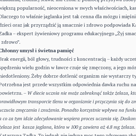
większą popularność, nieoceniona w swych właściwościach, kas
Dlaczego to właśnie jaglanka jest tak cenna dla mózgu i mięśn
dzieci oraz jak przyrządzić ją smacznie i zdrowo podpowiada 
Zadka – ekspert żywieniowy programu edukacyjnego „Żyj smac
i zdrowo”.
Chłonny umysł i świetna pamięć
Brak energii, ból głowy, trudności z koncentracją – każdy ucze
spędzeniu wielu godzin w ławce czuje się zmęczony, a jego móz
niedotleniony. Żeby dobrze dotlenić organizm nie wystarczy t
Potrzebna jest przede wszystkim odpowiednia dawka ruchu n
powietrzu.
– W diecie ucznia nie może zabraknąć
także
żelaza, k
prawidłowym transporcie tlenu w organizmie i przyczynia się do z
uczucia zmęczenia i znużenia. Ponadto korzystnie wpływa na funk
a co za tym idzie zdecydowanie wspiera proces uczenia się. Dosko
żelaza jest kasza jaglana, która w 100 g zawiera aż 4.8 mg żelaza.
Katarzyna Zadka. To jednak nie jedyna moc tego zdrowego zbo