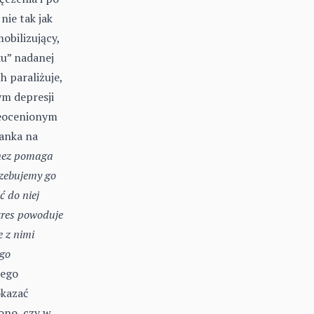
nie tak jak
obilizujący,
ku” nadanej
 paraliżuje,
m depresji
ieocenionym
lanka na
ez pomaga
rzebujemy go
ć do niej
tres powoduje
 z nimi
ego
dego
okazać
ono, czy w