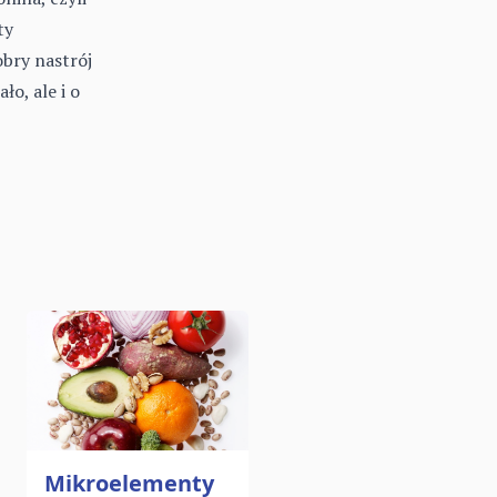
ty
obry nastrój
ło, ale i o
ku
Mikroelementy