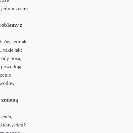
a jednoczesne
roblemy z
któw, jednak
 takie jak:
ody nosa,
m powodują
zenie
zewodów
ą zmianą
zenia,
któw, jednak
yzwyczaić –