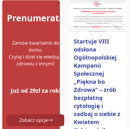
Prenumerata
Startuje VIII
Zamów kwartalnik do
odsłona
domu.
Ogólnopolskiej
Czytaj i dziel się wiedzą o
zdrowiu z innymi!
Kampanii
Społecznej
„Piękna bo
Zdrowa” – zrób
Już od 29zł za rok!
bezpłatną
cytologię i
zadbaj o siebie z
Zobacz opcje
Kwiatem