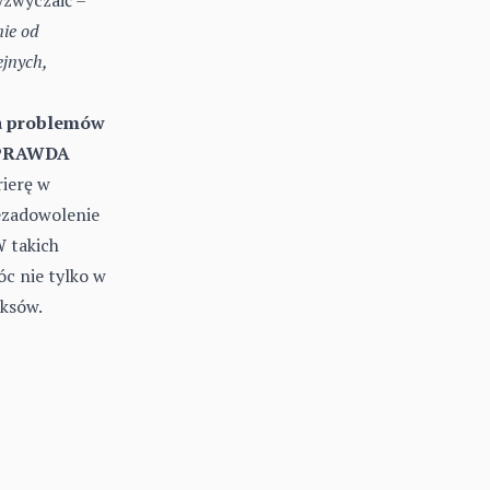
ie od
ejnych,
ia problemów
– PRAWDA
rierę w
ezadowolenie
W takich
c nie tylko w
eksów.
oku