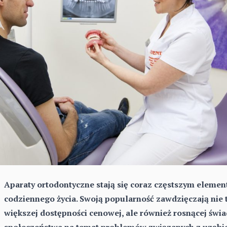
Aparaty ortodontyczne stają się coraz częstszym eleme
codziennego życia. Swoją popularność zawdzięczają nie 
większej dostępności cenowej, ale również rosnącej świ
społeczeństwa na temat problemów związanych z uzębi