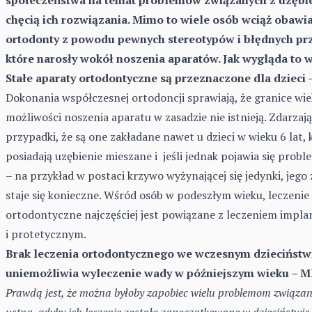
chęcią ich rozwiązania. Mimo to wiele osób wciąż obawia
ortodonty z powodu pewnych stereotypów i błędnych pr
które narosły wokół noszenia aparatów. Jak wygląda to w
Stałe aparaty ortodontyczne są przeznaczone dla dzieci 
Dokonania współczesnej ortodoncji sprawiają, że granice wi
możliwości noszenia aparatu w zasadzie nie istnieją. Zdarzają
przypadki, że są one zakładane nawet u dzieci w wieku 6 lat, 
posiadają uzębienie mieszane i jeśli jednak pojawia się prob
– na przykład w postaci krzywo wyżynającej się jedynki, jego 
staje się konieczne. Wśród osób w podeszłym wieku, leczenie
ortodontyczne najczęściej jest powiązane z leczeniem impl
i protetycznym.
Brak leczenia ortodontycznego we wczesnym dzieciństw
uniemożliwia wyleczenie wady w późniejszym wieku – M
Prawdą jest, że można byłoby zapobiec wielu problemom związa
ustną, gdyby ich leczenie zostało zapoczątkowane w dzieciństwie