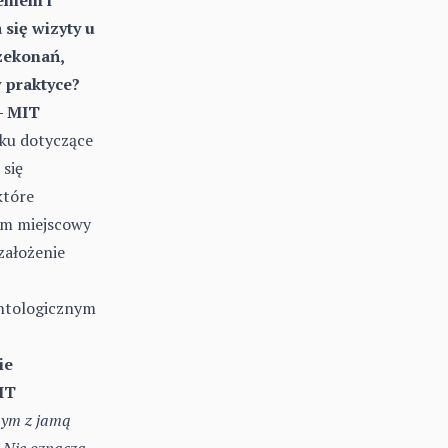
 się wizyty u
zekonań,
 praktyce?
– MIT
eku dotyczące
 się
które
lem miejscowy
założenie
antologicznym
ie
IT
nym z jamą
. Nie oznacza