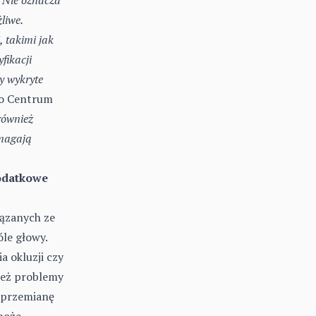
liwe.
 takimi jak
fikacji
y wykryte
go Centrum
również
ymagają
odatkowe
iązanych ze
le głowy.
a okluzji czy
ież problemy
 przemianę
może