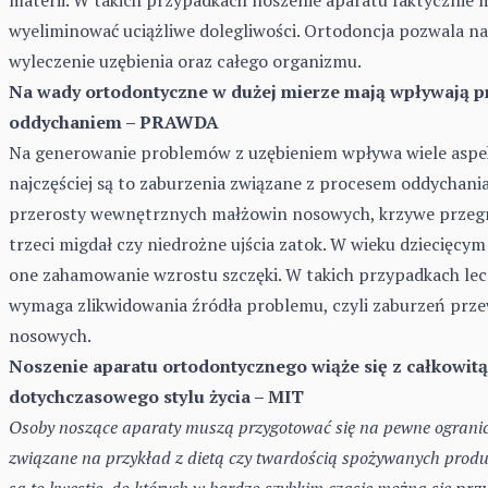
wyeliminować uciążliwe dolegliwości. Ortodoncja pozwala n
wyleczenie uzębienia oraz całego organizmu.
Na wady ortodontyczne w dużej mierze mają wpływają p
oddychaniem – PRAWDA
Na generowanie problemów z uzębieniem wpływa wiele aspe
najczęściej są to zaburzenia związane z procesem oddychania,
przerosty wewnętrznych małżowin nosowych, krzywe przegr
trzeci migdał czy niedrożne ujścia zatok. W wieku dziecięcy
one zahamowanie wzrostu szczęki. W takich przypadkach lec
wymaga zlikwidowania źródła problemu, czyli zaburzeń pr
nosowych.
Noszenie aparatu ortodontycznego wiąże się z całkowit
dotychczasowego stylu życia – MIT
Osoby noszące aparaty muszą przygotować się na pewne ogranic
związane na przykład z dietą czy twardością spożywanych produ
są to kwestie, do których w bardzo szybkim czasie można się
prz