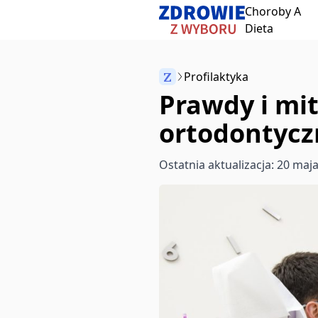
Choroby A
Przeskocz do treści
Dieta
Z
Profilaktyka
Prawdy i mi
Anuluj
ortodontycz
Zacznij pisać, aby wyszukać artykuły
Ostatnia aktualizacja: 20 maj
aby wybrać
aby zamknąć
↵
Esc