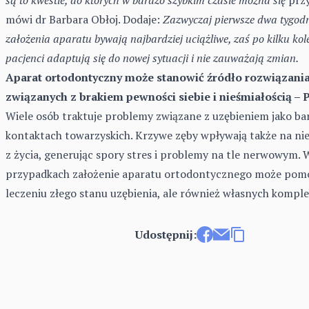
mówi dr Barbara Obłoj. Dodaje:
Zazwyczaj pierwsze dwa tygodn
założenia aparatu bywają najbardziej uciążliwe, zaś po kilku kol
pacjenci adaptują się do nowej sytuacji i nie zauważają zmian.
Aparat ortodontyczny może stanowić źródło rozwiązan
związanych z brakiem pewności siebie i nieśmiałością 
Wiele osób traktuje problemy związane z uzębieniem jako ba
kontaktach towarzyskich. Krzywe zęby wpływają także na ni
z życia, generując spory stres i problemy na tle nerwowym. 
przypadkach założenie aparatu ortodontycznego może pomó
leczeniu złego stanu uzębienia, ale również własnych kompl
Udostępnij:
Udostępnij na Facebo
Wyślij e-mailem
Kopiuj link