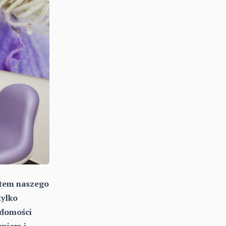
ntem naszego
tylko
adomości
eniem i