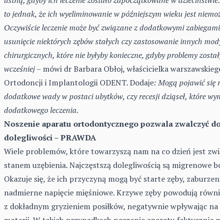
to jednak, że ich wyeliminowanie w późniejszym wieku jest niemoż
Oczywiście leczenie może być związane z dodatkowymi zabiegami,
usunięcie niektórych zębów stałych czy zastosowanie innych mody
chirurgicznych, które nie byłyby konieczne, gdyby problemy został
wcześniej
– mówi dr Barbara Obłoj, właścicielka warszawskie
Ortodoncji i Implantologii ODENT. Dodaje
: Mogą pojawić się 
dodatkowe wady w postaci ubytków, czy recesji dziąseł, które w
dodatkowego leczenia.
Noszenie aparatu ortodontycznego pozwala zwalczyć d
dolegliwości – PRAWDA
Wiele problemów, które towarzyszą nam na co dzień jest zw
stanem uzębienia. Najczęstszą dolegliwością są migrenowe bó
Okazuje się, że ich przyczyną mogą być starte zęby, zaburzeni
nadmierne napięcie mięśniowe. Krzywe zęby powodują równ
z dokładnym gryzieniem posiłków, negatywnie wpływając na
materii. W takich przypadkach noszenie aparatu faktycznie 