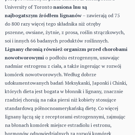
University of Toronto
nasiona lnu są
najbogatszym źródłem lignanów
– zawierają od 75
do 800 razy więcej tego składnika niż otręby
pszenne, owsiane, żytnie, z prosa, roślin strączkowych,
soi i innych 66 badanych produktów roślinnych.
Lignany chronią również organizm przed chorobami
nowotworowymi
o podłożu estrogennym, usuwając
nadmiar estrogenu z ciała, a także ingerując w rozwój
komórek nowotworowych. Według dobrze
udokumentowanych badań Meksykanki, Japonki i Chinki,
których dieta jest bogata w błonnik i lignany, znacznie
rzadziej chorują na raka piersi niż kobiety stosujące
standardową północnoamerykańską dietę. Co więcej
lignany łączą się z receptorami estrogennymi, zajmując
na błonach komórek miejsce estradiolu i estronu,
hormonów odpowiedzialnych za rozwój komórek