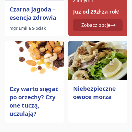
z innymi!
Czarna jagoda –
Już od 29zł za rok!
esencja zdrowia
Zobacz opcje
mgr Emilia Słociak
Niebezpieczne
Czy warto sięgać
owoce morza
po orzechy? Czy
one tuczą,
uczulają?