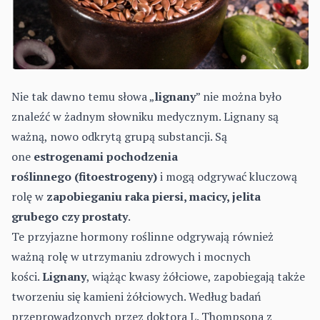
Nie tak dawno temu słowa „
lignany
” nie można było
znaleźć w żadnym słowniku medycznym. Lignany są
ważną, nowo odkrytą grupą substancji. Są
one
estrogenami pochodzenia
roślinnego (fitoestrogeny)
i mogą odgrywać kluczową
rolę w
zapobieganiu raka piersi, macicy, jelita
grubego czy prostaty
.
Te przyjazne hormony roślinne odgrywają również
ważną rolę w utrzymaniu zdrowych i mocnych
kości.
Lignany
, wiążąc kwasy żółciowe, zapobiegają także
tworzeniu się kamieni żółciowych. Według badań
przeprowadzonych przez doktora L. Thompsona z