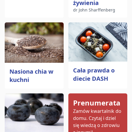
żywienia
dr John Sharffenberg
Cała prawda o
Nasiona chia w
diecie DASH
kuchni
Prenumerata
Zamów kwartalnik do
domu.
Czytaj i dziel
się wiedzą o zdrowiu