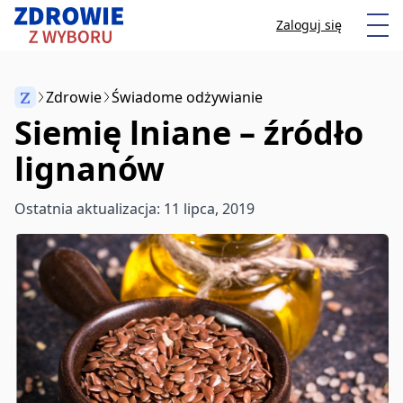
Przeskocz do treści
Otw
Zaloguj się
Z
Zdrowie
Świadome odżywianie
Siemię lniane – źródło
Anuluj
lignanów
Zacznij pisać, aby wyszukać artykuły
Ostatnia aktualizacja: 11 lipca, 2019