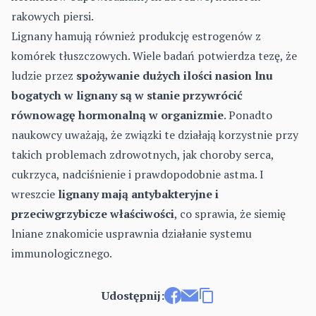
rakowych piersi.
Lignany hamują również produkcję estrogenów z
komórek tłuszczowych. Wiele badań potwierdza tezę, że
ludzie przez
spożywanie dużych ilości nasion lnu
bogatych w lignany są w stanie przywrócić
równowagę hormonalną w organizmie
. Ponadto
naukowcy uważają, że związki te działają korzystnie przy
takich problemach zdrowotnych, jak choroby serca,
cukrzyca, nadciśnienie i prawdopodobnie astma. I
wreszcie
lignany mają antybakteryjne i
przeciwgrzybicze właściwości
, co sprawia, że siemię
lniane znakomicie usprawnia działanie systemu
immunologicznego.
Udostępnij:
Udostępnij na Facebooku
Wyślij e-mailem
Kopiuj link