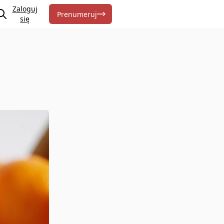
Zaloguj
Prenumeruj
się