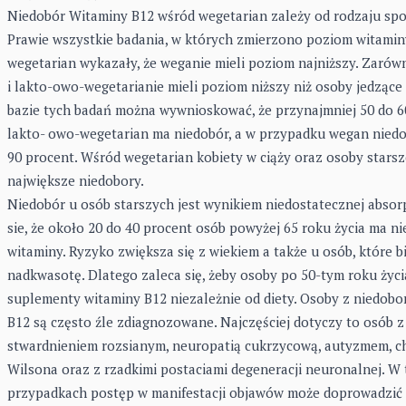
Niedobór Witaminy B12 wśród wegetarian zależy od rodzaju spo
Prawie wszystkie badania, w których zmierzono poziom witamin
wegetarian wykazały, że weganie mieli poziom najniższy. Zarów
i lakto-owo-wegetarianie mieli poziom niższy niż osoby jedzące
bazie tych badań można wywnioskować, że przynajmniej 50 do 6
lakto- owo-wegetarian ma niedobór, a w przypadku wegan niedob
90 procent. Wśród wegetarian kobiety w ciąży oraz osoby starsz
największe niedobory.
Niedobór u osób starszych jest wynikiem niedostatecznej absorp
sie, że około 20 do 40 procent osób powyżej 65 roku życia ma ni
witaminy. Ryzyko zwiększa się z wiekiem a także u osób, które bi
nadkwasotę. Dlatego zaleca się, żeby osoby po 50-tym roku życ
suplementy witaminy B12 niezależnie od diety. Osoby z niedob
B12 są często źle zdiagnozowane. Najczęściej dotyczy to osób z
stwardnieniem rozsianym, neuropatią cukrzycową, autyzmem, c
Wilsona oraz z rzadkimi postaciami degeneracji neuronalnej. W 
przypadkach postęp w manifestacji objawów może doprowadzić