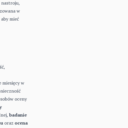
 nastroju,
ozowana w
 aby mieć
ść,
e miesięcy w
onieczność
posobów oceny
y
lnej,
badanie
zu
oraz
ocena