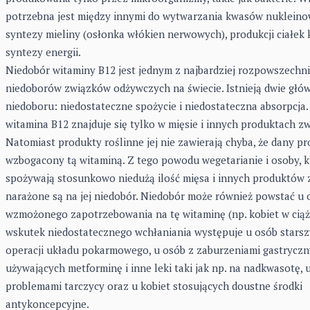
potrzebna jest między innymi do wytwarzania kwasów nukleino
syntezy mieliny (osłonka włókien nerwowych), produkcji ciałek k
syntezy energii.
Niedobór witaminy B12 jest jednym z najbardziej rozpowszechn
niedoborów związków odżywczych na świecie. Istnieją dwie głó
niedoboru: niedostateczne spożycie i niedostateczna absorpcja.
witamina B12 znajduje się tylko w mięsie i innych produktach zw
Natomiast produkty roślinne jej nie zawierają chyba, że dany pr
wzbogacony tą witaminą. Z tego powodu wegetarianie i osoby, k
spożywają stosunkowo niedużą ilość mięsa i innych produktów 
narażone są na jej niedobór. Niedobór może również powstać u 
wzmożonego zapotrzebowania na tę witaminę (np. kobiet w ciąż
wskutek niedostatecznego wchłaniania występuje u osób starsz
operacji układu pokarmowego, u osób z zaburzeniami gastryczn
używających metforminę i inne leki taki jak np. na nadkwasotę, 
problemami tarczycy oraz u kobiet stosujących doustne środki
antykoncepcyjne.