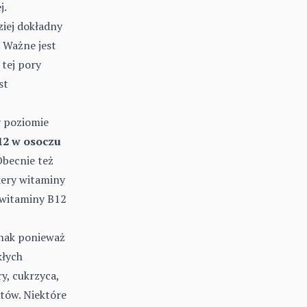
j.
iej dokładny
 Ważne jest
tej pory
st
 poziomie
12 w osoczu
Obecnie też
kery witaminy
 witaminy B12
dnak ponieważ
kłych
y, cukrzyca,
tów. Niektóre