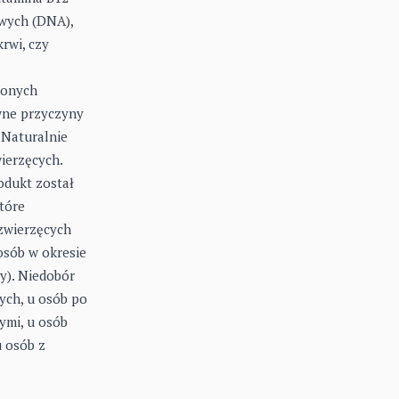
wych (DNA),
rwi, czy
ionych
wne przyczyny
 Naturalnie
ierzęcych.
odukt został
tóre
zwierzęcych
osób w okresie
y). Niedobór
ych, u osób po
ymi, u osób
u osób z