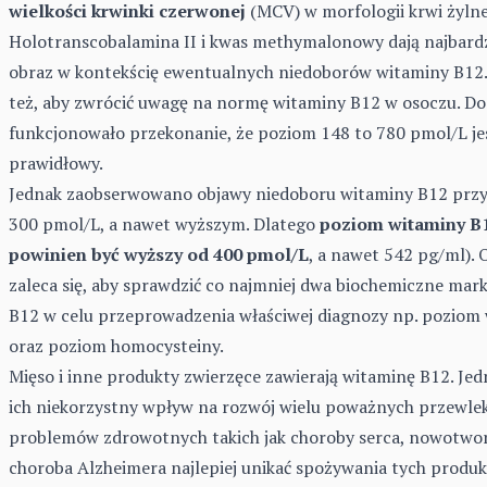
wielkości krwinki czerwonej
(MCV) w morfologii krwi żylne
Holotranscobalamina II i kwas methymalonowy dają najbardz
obraz w kontekścię ewentualnych niedoborów witaminy B12.
też, aby zwrócić uwagę na normę witaminy B12 w osoczu. Do 
funkcjonowało przekonanie, że poziom 148 to 780 pmol/L je
prawidłowy.
Jednak zaobserwowano objawy niedoboru witaminy B12 przy
300 pmol/L, a nawet wyższym. Dlatego
poziom witaminy B
powinien być wyższy od 400 pmol/L
, a nawet 542 pg/ml). 
zaleca się, aby sprawdzić co najmniej dwa biochemiczne mar
B12 w celu przeprowadzenia właściwej diagnozy np. poziom
oraz poziom homocysteiny.
Mięso i inne produkty zwierzęce zawierają witaminę B12. Je
ich niekorzystny wpływ na rozwój wielu poważnych przewle
problemów zdrowotnych takich jak choroby serca, nowotwor
choroba Alzheimera najlepiej unikać spożywania tych produk