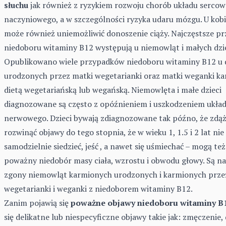
jak również z ryzykiem rozwoju chorób układu sercow
słuchu
naczyniowego, a w szczególności ryzyka udaru mózgu. U kobi
może również uniemożliwić donoszenie ciąży. Najczęstsze pr
niedoboru witaminy B12 występują u niemowląt i małych dzie
Opublikowano wiele przypadków niedoboru witaminy B12 u d
urodzonych przez matki wegetarianki oraz matki weganki k
dietą wegetariańską lub wegańską. Niemowlęta i małe dzieci
diagnozowane są często z opóźnieniem i uszkodzeniem ukła
nerwowego. Dzieci bywają zdiagnozowane tak późno, że zdąży
rozwinąć objawy do tego stopnia, że w wieku 1, 1.5 i 2 lat nie
samodzielnie siedzieć, jeść , a nawet się uśmiechać – mogą też
poważny niedobór masy ciała, wzrostu i obwodu głowy. Są n
zgony niemowląt karmionych urodzonych i karmionych prze
wegetarianki i weganki z niedoborem witaminy B12.
Zanim pojawią się
poważne objawy niedoboru witaminy B
się delikatne lub niespecyficzne objawy takie jak: zmęczenie, 