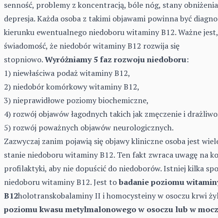
senność, problemy z koncentracją, bóle nóg, stany obniżenia
depresja. Każda osoba z takimi objawami powinna być diagn
kierunku ewentualnego niedoboru witaminy B12. Ważne jest,
świadomość, że niedobór witaminy B12 rozwija się
stopniowo.
Wyróżniamy 5 faz rozwoju niedoboru
:
1) niewłaściwa podaż witaminy B12,
2) niedobór komórkowy witaminy B12,
3) nieprawidłowe poziomy biochemiczne,
4) rozwój objawów łagodnych takich jak zmęczenie i drażliwo
5) rozwój poważnych objawów neurologicznych.
Zazwyczaj zanim pojawią się objawy kliniczne osoba jest wiel
stanie niedoboru witaminy B12. Ten fakt zwraca uwagę na k
profilaktyki, aby nie dopuścić do niedoborów. Istniej kilka s
niedoboru witaminy B12. Jest to
badanie poziomu witamin
B12
holotranskobalaminy II i homocysteiny w osoczu krwi ży
poziomu kwasu metylmalonowego w osoczu lub w moc