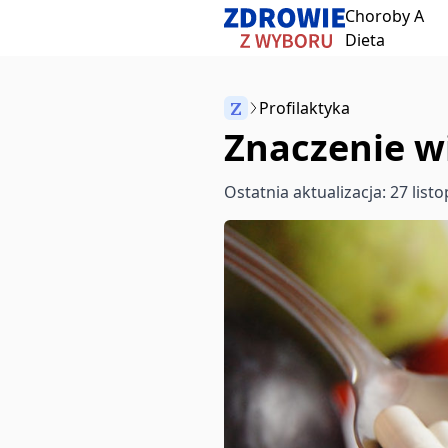
Choroby A
Przeskocz do treści
Dieta
Z
Profilaktyka
Znaczenie w
Anuluj
Ostatnia aktualizacja: 27 list
Zacznij pisać, aby wyszukać artykuły
aby wybrać
aby zamknąć
↵
Esc