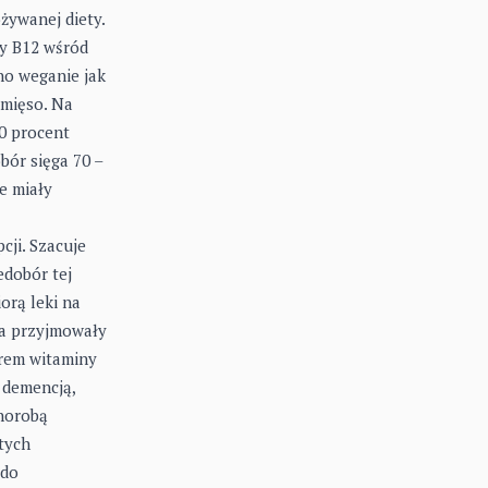
żywanej diety.
y B12 wśród
no weganie jak
 mięso. Na
0 procent
ór sięga 70 –
e miały
cji. Szacuje
edobór tej
orą leki na
ia przyjmowały
orem witaminy
 demencją,
horobą
tych
 do