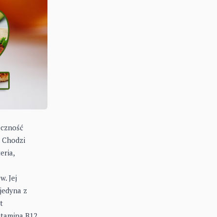
eczność
. Chodzi
eria,
. Jej
jedyna z
t
itamina B12