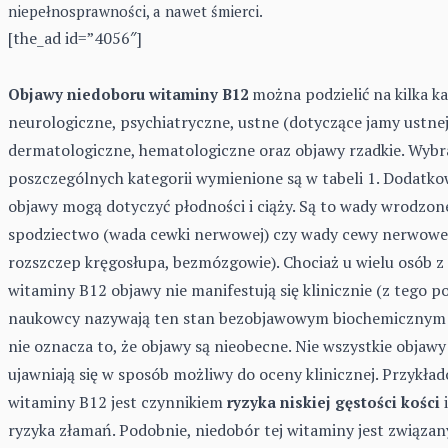
niepełnosprawności, a nawet śmierci.
[the_ad id=”4056″]
można podzielić na kilka ka
Objawy niedoboru witaminy B12
neurologiczne, psychiatryczne, ustne (dotyczące jamy ustnej
dermatologiczne, hematologiczne oraz objawy rzadkie. Wybr
poszczególnych kategorii wymienione są w tabeli 1. Dodat
objawy mogą dotyczyć płodności i ciąży. Są to wady wrodzone 
spodziectwo (wada cewki nerwowej) czy wady cewy nerwowej
rozszczep kręgosłupa, bezmózgowie). Chociaż u wielu osób 
witaminy B12 objawy nie manifestują się klinicznie (z tego 
naukowcy nazywają ten stan bezobjawowym biochemicznym 
nie oznacza to, że objawy są nieobecne. Nie wszystkie objaw
ujawniają się w sposób możliwy do oceny klinicznej. Przykła
witaminy B12 jest czynnikiem
i
ryzyka niskiej gęstości kości
ryzyka złamań. Podobnie, niedobór tej witaminy jest związan