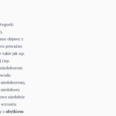
tegorii:
),
ane objawy z
kowo poważne
takie jak np.
 (np.
z niedoborem
powodu
niedoborem),
y niedoboru
dowo niedobór
 wzrostu
y z
ubytkiem