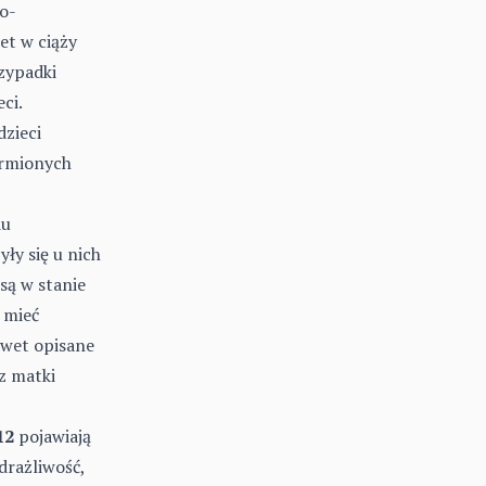
o-
et w ciąży
zypadki
ci.
zieci
armionych
du
ły się u nich
 są w stanie
 mieć
awet opisane
z matki
12
pojawiają
drażliwość,