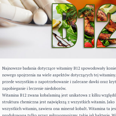
Najnowsze badania dotyczące witaminy B12 spowodowały koni
nowego spojrzenia na wiele aspektów dotyczących tej witaminy
przede wszystkim o zapotrzebowanie i zalecane dawki oraz kryt
zapobieganie i leczenie niedoborów.
Witamina B12 zwana kobalaminą jest unikatowa z kilku względów
struktura chemiczna jest największą z wszystkich witamin. Jako 
wszystkich witamin, zawiera ona minerał kobalt. Witamina ta jes
produkowana tylko przez mikroorganizmy, takie jak bakterie. W