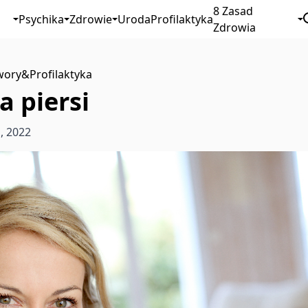
8 Zasad
Psychika
Zdrowie
Uroda
Profilaktyka
Zdrowia
wory
&
Profilaktyka
a piersi
a, 2022