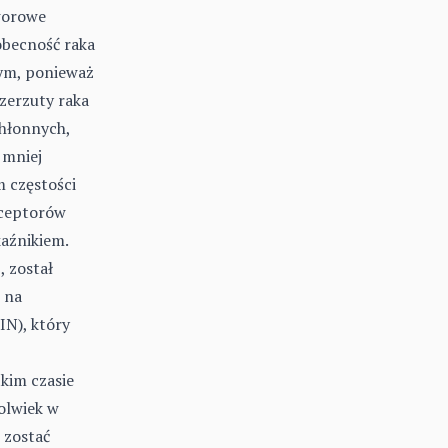
worowe
obecność raka
ym, ponieważ
zerzuty raka
chłonnych,
 mniej
m częstości
eceptorów
aźnikiem.
 został
 na
N), który
tkim czasie
olwiek w
ą zostać