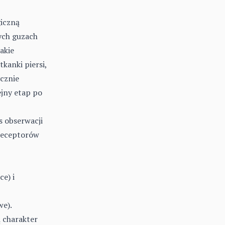
giczną
łych guzach
akie
kanki piersi,
ycznie
ejny etap po
 obserwacji
receptorów
ce) i
e).
 charakter