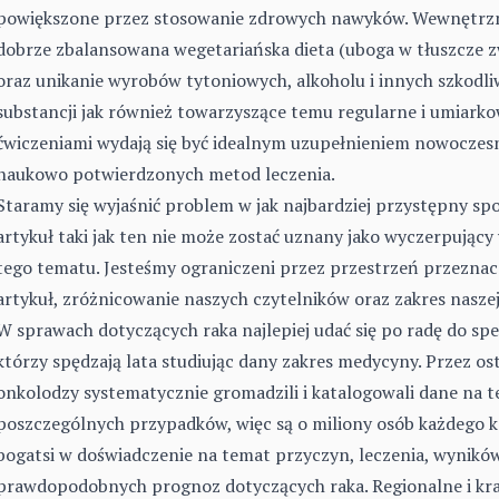
powiększone przez stosowanie zdrowych nawyków. Wewnętrzn
dobrze zbalansowana wegetariańska dieta (uboga w tłuszcze z
oraz unikanie wyrobów tytoniowych, alkoholu i innych szkodl
substancji jak również towarzyszące temu regularne i umiark
ćwiczeniami wydają się być idealnym uzupełnieniem nowoczes
naukowo potwierdzonych metod leczenia.
Staramy się wyjaśnić problem w jak najbardziej przystępny sp
artykuł taki jak ten nie może zostać uznany jako wyczerpujący
tego tematu. Jesteśmy ograniczeni przez przestrzeń przezna
artykuł, zróżnicowanie naszych czytelników oraz zakres naszej
W sprawach dotyczących raka najlepiej udać się po radę do spe
którzy spędzają lata studiując dany zakres medycyny. Przez ost
onkolodzy systematycznie gromadzili i katalogowali dane na 
poszczególnych przypadków, więc są o miliony osób każdego k
bogatsi w doświadczenie na temat przyczyn, leczenia, wynikó
prawdopodobnych prognoz dotyczących raka. Regionalne i kr