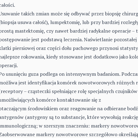
całości.
Usuwanie takich zmian może się odbywać przez biopsję chirur
(biopsja usuwa całość), lumpektomię, lub przy bardziej rozleg
prostą mastektomię, czy nawet bardziej radykalne operacje – t
postępowanie jest podstawą leczenia. Naświetlanie pozostałej t
klatki piersiowej oraz części dołu pachowego przynosi statyst
najlepsze rokowania, kiedy stosowane jest dodatkowo jako kol
operacji.
Po usunięciu guza podlega on intensywnym badaniom. Podczas
możliwa jest identyfikacja komórek nowotworowych różnych 
(receptory – cząsteczki spełniające rolę specjalnych czujników
umożliwiających komórce kontaktowanie się z
otaczającym środowiskiem oraz reagowanie na odbierane
bodź
antygenów (antygeny są to substancje, które wywołują reakcję
immunologiczną; w szerszym znaczeniu: markery nowotworow
Zaobserwowane markery nowotworowe szczegółowo określają