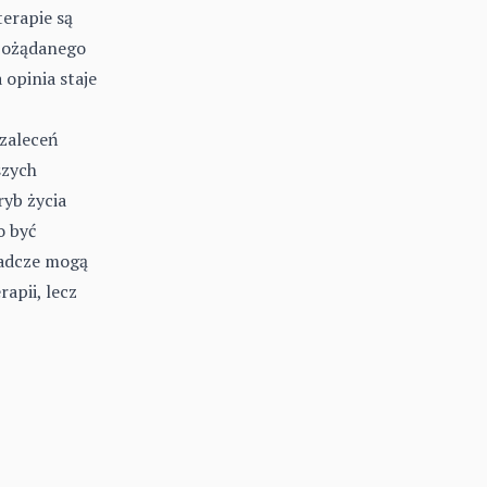
erapie są
 pożądanego
opinia staje
 zaleceń
szych
yb życia
o być
radcze mogą
apii, lecz