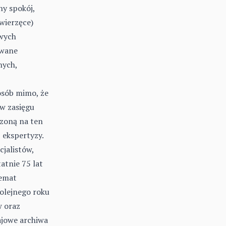
y spokój,
wierzęce)
iwych
owane
nych,
osób mimo, że
 w zasięgu
czoną na ten
 ekspertyzy.
cjalistów,
atnie 75 lat
temat
olejnego roku
w oraz
ajowe archiwa