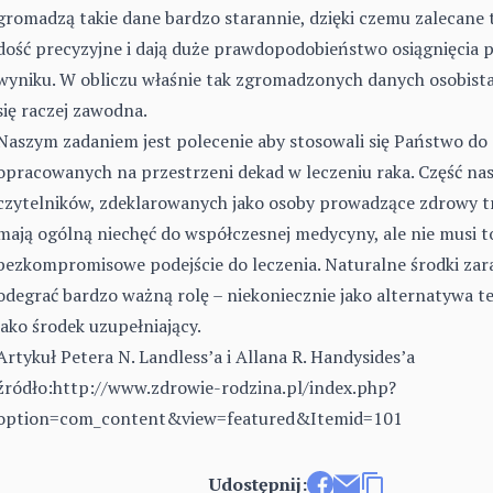
gromadzą takie dane bardzo starannie, dzięki czemu zalecane t
dość precyzyjne i dają duże prawdopodobieństwo osiągnięcia
wyniku. W obliczu właśnie tak zgromadzonych danych osobista 
się raczej zawodna.
Naszym zadaniem jest polecenie aby stosowali się Państwo do
opracowanych na przestrzeni dekad w leczeniu raka. Część na
czytelników, zdeklarowanych jako osoby prowadzące zdrowy tr
mają ogólną niechęć do współczesnej medycyny, ale nie musi t
bezkompromisowe podejście do leczenia. Naturalne środki za
odegrać bardzo ważną rolę – niekoniecznie jako alternatywa ter
jako środek uzupełniający.
Artykuł Petera N. Landless’a i Allana R. Handysides’a
źródło:
http://www.zdrowie-rodzina.pl/index.php?
option=com_content&view=featured&Itemid=101
Udostępnij: