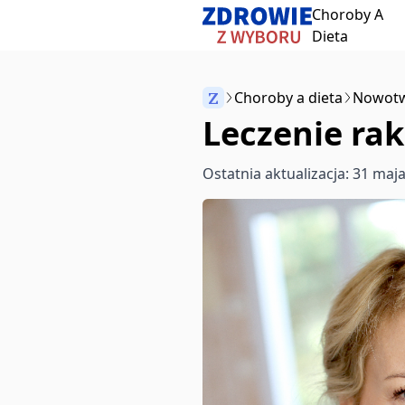
Choroby A
Przeskocz do treści
Dieta
Z
Choroby a dieta
Nowot
Leczenie rak
Anuluj
Ostatnia aktualizacja: 31 maj
Zacznij pisać, aby wyszukać artykuły
aby wybrać
aby zamknąć
↵
Esc