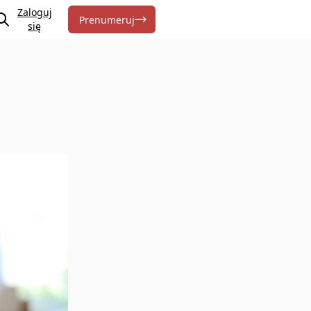
Zaloguj
Prenumeruj
się