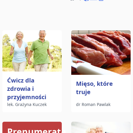
Udostępnij na Faceboo
Wyślij e-mailem
Kopiuj link
Ćwicz dla
Mięso, które
zdrowia i
truje
przyjemności
lek. Grażyna Kuczek
dr Roman Pawlak
Prenumerata