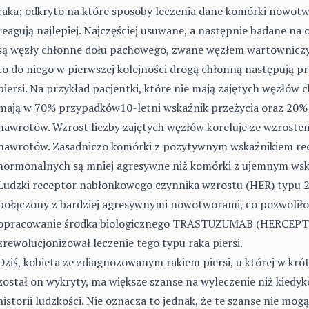
raka; odkryto na które sposoby leczenia dane komórki nowot
reagują najlepiej. Najczęściej usuwane, a następnie badane na 
są węzły chłonne dołu pachowego, zwane węzłem wartownicz
to do niego w pierwszej kolejności drogą chłonną następują pr
piersi. Na przykład pacjentki, które nie mają zajętych węzłów 
mają w 70% przypadków10-letni wskaźnik przeżycia oraz 20%
nawrotów. Wzrost liczby zajętych węzłów koreluje ze wzroste
nawrotów. Zasadniczo komórki z pozytywnym wskaźnikiem r
hormonalnych są mniej agresywne niż komórki z ujemnym wsk
Ludzki receptor nabłonkowego czynnika wzrostu (HER) typu 2,
połączony z bardziej agresywnymi nowotworami, co pozwoliło
opracowanie środka biologicznego TRASTUZUMAB (HERCEPTI
zrewolucjonizował leczenie tego typu raka piersi.
Dziś, kobieta ze zdiagnozowanym rakiem piersi, u której w kró
został on wykryty, ma większe szanse na wyleczenie niż kiedyk
historii ludzkości. Nie oznacza to jednak, że te szanse nie mog