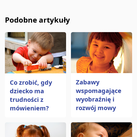
Udostępnij na Facebooku
Wyślij e-mailem
Kopiuj link
Podobne artykuły
Zabawy
Co zrobić, gdy
wspomagające
dziecko ma
wyobraźnię i
trudności z
rozwój mowy
mówieniem?