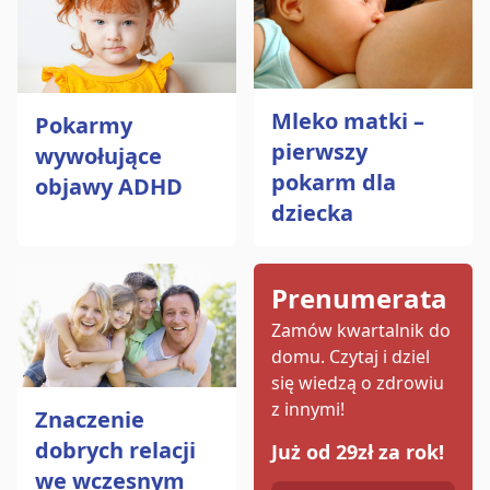
Mleko matki –
Pokarmy
pierwszy
wywołujące
pokarm dla
objawy ADHD
dziecka
Prenumerata
Zamów kwartalnik do
domu.
Czytaj i dziel
się wiedzą o zdrowiu
z innymi!
Znaczenie
dobrych relacji
Już od 29zł za rok!
we wczesnym