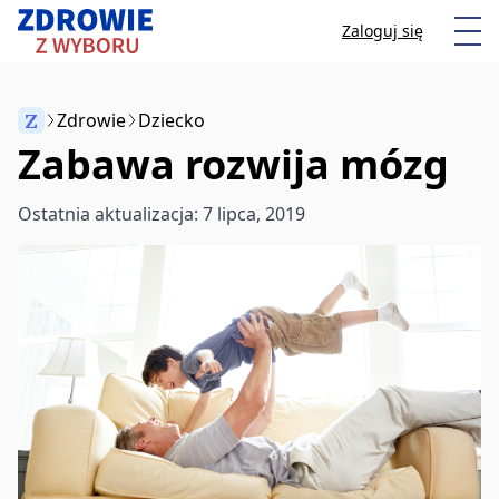
Przeskocz do treści
Otw
Zaloguj się
Z
Zdrowie
Dziecko
Zabawa rozwija mózg
Anuluj
Ostatnia aktualizacja: 7 lipca, 2019
Zacznij pisać, aby wyszukać artykuły