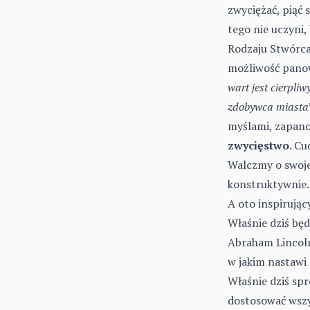
zwyciężać, piąć s
tego nie uczyni,
Rodzaju Stwórca 
możliwość panow
wart jest cierpliw
zdobywca miasta
myślami, zapano
zwycięstwo
. Cu
Walczmy o swoje
konstruktywnie.
A oto inspirując
Właśnie dziś będ
Abraham Lincoln,
w jakim nastawi 
Właśnie dziś spr
dostosować wszy