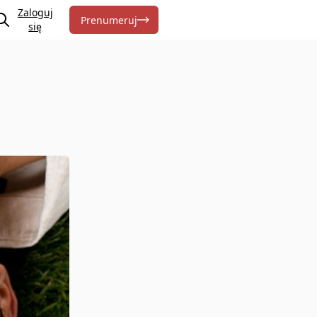
Zaloguj
Prenumeruj
się