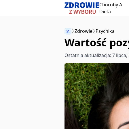
Choroby A
Przeskocz do treści
Dieta
Z
Zdrowie
Psychika
Wartość poz
Anuluj
Ostatnia aktualizacja: 7 lipca,
Zacznij pisać, aby wyszukać artykuły
aby wybrać
aby zamknąć
↵
Esc