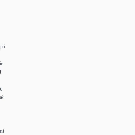
i i
ie
ł
,
ał
mi