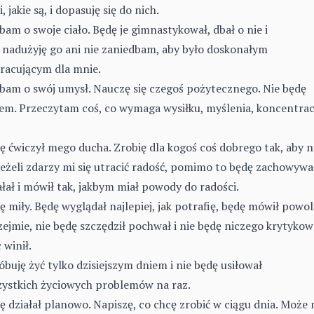
, jakie są, i dopasuję się do nich.
bam o swoje ciało. Będę je gimnastykował, dbał o nie i
e nadużyję go ani nie zaniedbam, aby było doskonałym
acującym dla mnie.
dbam o swój umysł. Nauczę się czegoś pożytecznego. Nie będę
m. Przeczytam coś, co wymaga wysiłku, myślenia, koncentracj
ę ćwiczył mego ducha. Zrobię dla kogoś coś dobrego tak, aby n
. Jeżeli zdarzy mi się utracić radość, pomimo to będę zachowywa
iałał i mówił tak, jakbym miał powody do radości.
ę miły. Będę wyglądał najlepiej, jak potrafię, będę mówił powoli
jmie, nie będę szczędził pochwał i nie będę niczego krytykow
 winił.
óbuję żyć tylko dzisiejszym dniem i nie będę usiłował
ystkich życiowych problemów na raz.
ę działał planowo. Napiszę, co chcę zrobić w ciągu dnia. Może 