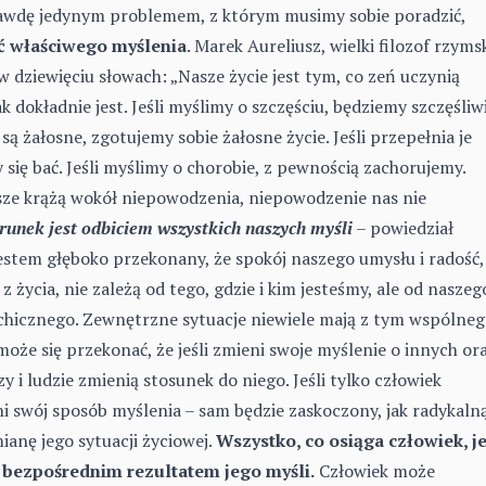
awdę jedynym problemem, z którym musimy sobie poradzić,
ć właściwego myślenia
. Marek Aureliusz, wielki filozof rzymsk
dziewięciu słowach: „Nasze życie jest tym, co zeń uczynią
ak dokładnie jest. Jeśli myślimy o szczęściu, będziemy szczęśliwi
 są żałosne, zgotujemy sobie żałosne życie. Jeśli przepełnia je
 się bać. Jeśli myślimy o chorobie, z pewnością zachorujemy.
asze krążą wokół niepowodzenia, niepowodzenie nas nie
runek jest odbiciem wszystkich naszych myśli
– powiedział
estem głęboko przekonany, że spokój naszego umysłu i radość,
z życia, nie zależą od tego, gdzie i kim jesteśmy, ale od naszeg
chicznego. Zewnętrzne sytuacje niewiele mają z tym wspólneg
oże się przekonać, że jeśli zmieni swoje myślenie o innych or
y i ludzie zmienią stosunek do niego. Jeśli tylko człowiek
i swój sposób myślenia – sam będzie zaskoczony, jak radykaln
anę jego sytuacji życiowej.
Wszystko, co osiąga człowiek, je
 bezpośrednim rezultatem jego myśli.
Człowiek może