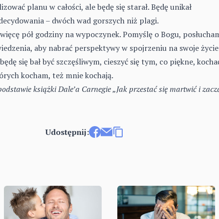
lizować planu w całości, ale będę się starał. Będę unikał
zdecydowania – dwóch wad gorszych niż plagi.
święcę pół godziny na wypoczynek. Pomyślę o Bogu, posłucha
iedzenia, aby nabrać perspektywy w spojrzeniu na swoje życie
będę się bał być szczęśliwym, cieszyć się tym, co piękne, kochać
których kocham, też mnie kochają.
dstawie książki Dale’a Carnegie „Jak przestać się martwić i zacz
Udostępnij:
Udostępnij na Facebooku
Wyślij e-mailem
Kopiuj link