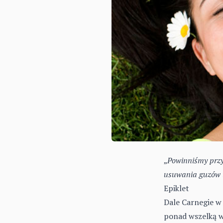
„
Powinniśmy przy
usuwania guzów i
Epiklet
Dale Carnegie w s
ponad wszelką w