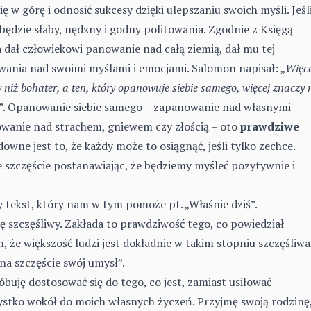
ię w górę i odnosić sukcesy dzięki ulepszaniu swoich myśli. Jeśl
 będzie słaby, nędzny i godny politowania. Zgodnie z Księgą
dał człowiekowi panowanie nad całą ziemią, dał mu tej
ania nad swoimi myślami i emocjami. Salomon napisał: „
Więce
y niż bohater, a ten, który opanowuje siebie samego, więcej znaczy 
”. Opanowanie siebie samego – zapanowanie nad własnymi
wanie nad strachem, gniewem czy złością – oto
prawdziwe
downe jest to, że każdy może to osiągnąć, jeśli tylko zechce.
 szczęście postanawiając, że będziemy myśleć pozytywnie i
y tekst, który nam w tym pomoże pt. „Właśnie dziś”.
ę szczęśliwy. Zakłada to prawdziwość tego, co powiedział
 że większość ludzi jest dokładnie w takim stopniu szczęśliwa
na szczęście swój umysł”.
óbuję dostosować się do tego, co jest, zamiast usiłować
stko wokół do moich własnych życzeń. Przyjmę swoją rodzinę