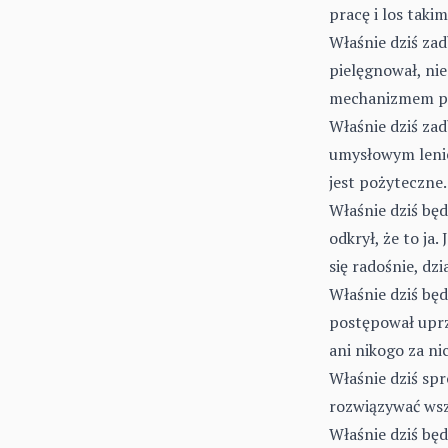
pracę i los takimi
Właśnie dziś zad
pielęgnował, ni
mechanizmem pr
Właśnie dziś za
umysłowym lenie
jest pożyteczne.
Właśnie dziś będ
odkrył, że to ja
się radośnie, dz
Właśnie dziś będ
postępował uprze
ani nikogo za nic
Właśnie dziś spr
rozwiązywać wsz
Właśnie dziś będ