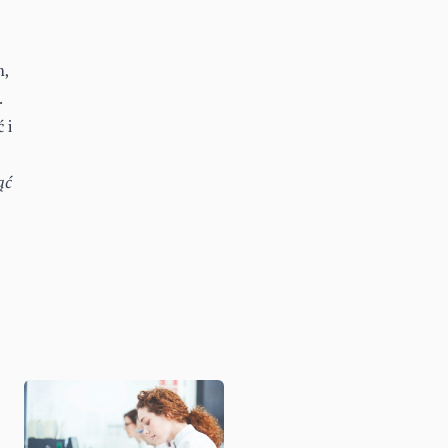
m,
.
 i
ąć