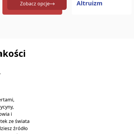
Altruizm
Zobacz opcje
akości
w
rtami,
ycyny,
owia i
stek ze świata
ziesz źródło