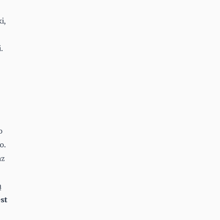
i,
.
o
o.
az
ą
st