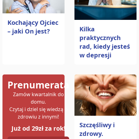
Kochający Ojciec
Kilka
– jaki On jest?
praktycznych
rad, kiedy jesteś
w depresji
Prenumerata
Zamów kwartalnik do
domu.
Czytaj i dziel się wiedzą o
zdrowiu z innymi!
Szczęśliwy i
Już od 29zł za rok!
zdrowy.