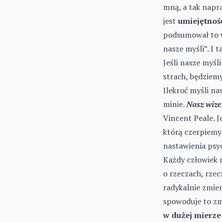
mną, a tak napr
jest
umiejętnoś
podsumował to w 
nasze myśli”. I t
Jeśli nasze myśli
strach, będziemy
Ilekroć myśli n
minie.
Nasz wize
Vincent Peale. J
którą czerpiemy 
nastawienia psy
Każdy człowiek m
o rzeczach, rzecz
radykalnie zmien
spowoduje to zmi
w dużej mierze