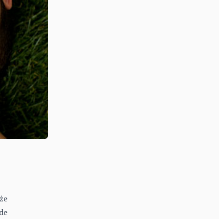
 że
de