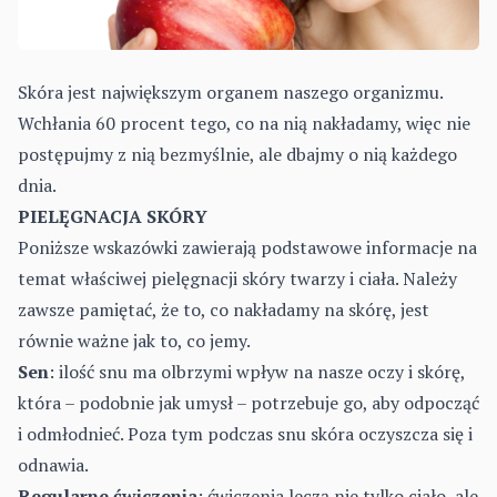
Skóra jest największym organem naszego organizmu.
Wchłania 60 procent tego, co na nią nakładamy, więc nie
postępujmy z nią bezmyślnie, ale dbajmy o nią każdego
dnia.
P
IELĘGNACJA SKÓRY
Poniższe wskazówki zawierają podstawowe informacje na
temat właściwej pielęgnacji skóry twarzy i ciała. Należy
zawsze pamiętać, że to, co nakładamy na skórę, jest
równie ważne jak to, co jemy.
Sen
: ilość snu ma olbrzymi wpływ na nasze oczy i skórę,
która – podobnie jak umysł – potrzebuje go, aby odpocząć
i odmłodnieć. Poza tym podczas snu skóra oczyszcza się i
odnawia.
Regularne ćwiczenia
: ćwiczenia leczą nie tylko ciało, ale