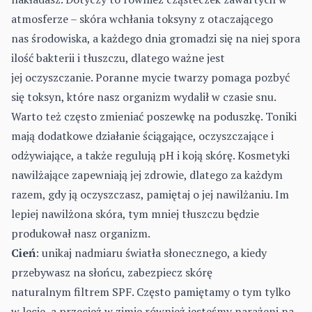
atmosferze – skóra wchłania toksyny z otaczającego
nas środowiska, a każdego dnia gromadzi się na niej spora
ilość bakterii i tłuszczu, dlatego ważne jest
jej oczyszczanie. Poranne mycie twarzy pomaga pozbyć
się toksyn, które nasz organizm wydalił w czasie snu.
Warto też często zmieniać poszewkę na poduszkę. Toniki
mają dodatkowe działanie ściągające, oczyszczające i
odżywiające, a także regulują pH i koją skórę. Kosmetyki
nawilżające zapewniają jej zdrowie, dlatego za każdym
razem, gdy ją oczyszczasz, pamiętaj o jej nawilżaniu. Im
lepiej nawilżona skóra, tym mniej tłuszczu będzie
produkował nasz organizm.
Cień
: unikaj nadmiaru światła słonecznego, a kiedy
przebywasz na słońcu, zabezpiecz skórę
naturalnym filtrem SPF. Często pamiętamy o tym tylko
w lecie, a przecież w zimie również jesteśmy narażeni na