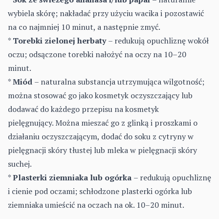
wybiela skórę; nakładać przy użyciu wacika i pozostawić
na co najmniej 10 minut, a następnie zmyć.
*
Torebki zielonej herbaty
– redukują opuchliznę wokół
oczu; odsączone torebki nałożyć na oczy na 10–20
minut.
*
Miód
– naturalna substancja utrzymująca wilgotność;
można stosować go jako kosmetyk oczyszczający lub
dodawać do każdego przepisu na kosmetyk
pielęgnujący. Można mieszać go z glinką i proszkami o
działaniu oczyszczającym, dodać do soku z cytryny w
pielęgnacji skóry tłustej lub mleka w pielęgnacji skóry
suchej.
*
Plasterki ziemniaka lub ogórka
– redukują opuchliznę
i cienie pod oczami; schłodzone plasterki ogórka lub
ziemniaka umieścić na oczach na ok. 10–20 minut.