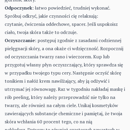
Odpoczynek
: łatwo powiedzieć, trudniej wykonać.
Spróbuj odkryć, jakie czynności cię relaksują:
czytanie, ćwiczenia oddechowe, spacer. Jeśli uspokoisz
ciało, twoja skóra także to odczuje.
Oczyszczanie
: postępuj zgodnie z zasadami codziennej
pielęgnacji skóry, a ona okaże ci wdzięczność. Rozpocznij
od oczyszczania twarzy rano i wieczorem. Kup lub
przygotuj własny płyn oczyszczający, który sprawdza się
w przypadku twojego typu cery. Następnie oczyść skórę
tonikiem i nałóż krem nawilżający, aby ją odżywić i
utrzymać jej równowagę. Raz w tygodniu nakładaj maskę i
rób peeling, który należy przeprowadzić nie tylko na
twarzy, ale również na całym ciele. Unikaj kosmetyków
zawierających substancje chemiczne i pamiętaj, że twoja
skóra wchłania 60 procent tego, co na nią
nakładasz. Dotyczy to również cząsteczek zawartych w