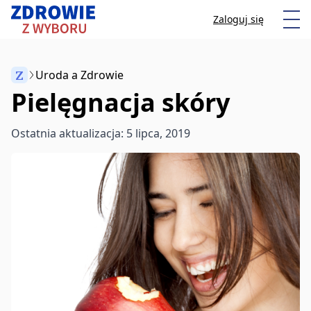
Przeskocz do treści
Otw
Zaloguj się
Z
Uroda a Zdrowie
Pielęgnacja skóry
Anuluj
Ostatnia aktualizacja: 5 lipca, 2019
Zacznij pisać, aby wyszukać artykuły