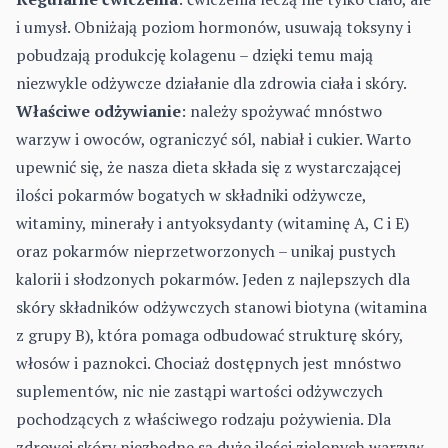
i umysł. Obniżają poziom hormonów, usuwają toksyny i
pobudzają produkcję kolagenu – dzięki temu mają
niezwykle odżywcze działanie dla zdrowia ciała i skóry.
Właściwe odżywianie
: należy spożywać mnóstwo
warzyw i owoców, ograniczyć sól, nabiał i cukier. Warto
upewnić się, że nasza dieta składa się z wystarczającej
ilości pokarmów bogatych w składniki odżywcze,
witaminy, minerały i antyoksydanty (witaminę A, C i E)
oraz pokarmów nieprzetworzonych – unikaj pustych
kalorii i słodzonych pokarmów. Jeden z najlepszych dla
skóry składników odżywczych stanowi biotyna (witamina
z grupy B), która pomaga odbudować strukturę skóry,
włosów i paznokci. Chociaż dostępnych jest mnóstwo
suplementów, nic nie zastąpi wartości odżywczych
pochodzących z właściwego rodzaju pożywienia. Dla
zdrowej skóry niezbędne są duże ilości zielonych warzyw,