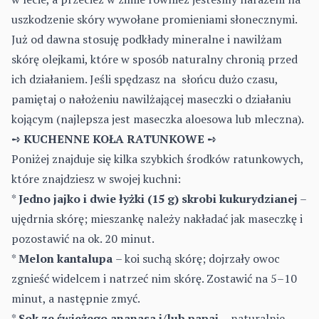
uszkodzenie skóry wywołane promieniami słonecznymi.
Już od dawna stosuję podkłady mineralne i nawilżam
skórę olejkami, które w sposób naturalny chronią przed
ich działaniem. Jeśli spędzasz na słońcu dużo czasu,
pamiętaj o nałożeniu nawilżającej maseczki o działaniu
kojącym (najlepsza jest maseczka aloesowa lub mleczna).
➺
KUCHENNE KOŁA RATUNKOWE
➺
Poniżej znajduje się kilka szybkich środków ratunkowych,
które znajdziesz w swojej kuchni:
*
Jedno jajko i dwie łyżki (15 g) skrobi kukurydzianej
–
ujędrnia skórę; mieszankę należy nakładać jak maseczkę i
pozostawić na ok. 20 minut.
*
Melon kantalupa
– koi suchą skórę; dojrzały owoc
zgnieść widelcem i natrzeć nim skórę. Zostawić na 5–10
minut, a następnie zmyć.
*
Sok ze świeżego ananasa i/lub papai
– naturalnie