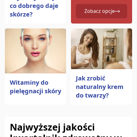
co dobrego daje
Zobacz opcje
skórze?
Jak zrobić
Witaminy do
naturalny krem
pielęgnacji skóry
do twarzy?
Najwyższej jakości