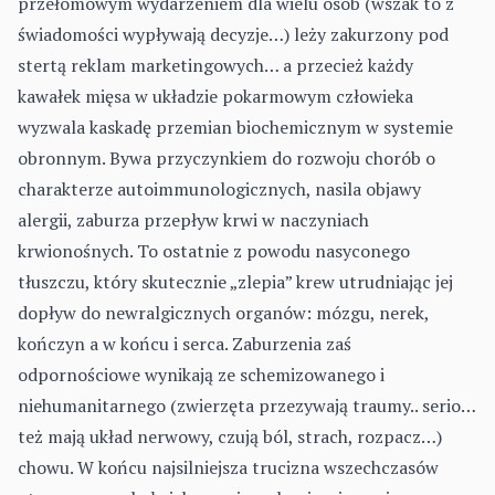
przełomowym wydarzeniem dla wielu osób (wszak to z
świadomości wypływają decyzje…) leży zakurzony pod
stertą reklam marketingowych… a przecież każdy
kawałek mięsa w układzie pokarmowym człowieka
wyzwala kaskadę przemian biochemicznym w systemie
obronnym. Bywa przyczynkiem do rozwoju chorób o
charakterze autoimmunologicznych, nasila objawy
alergii, zaburza przepływ krwi w naczyniach
krwionośnych. To ostatnie z powodu nasyconego
tłuszczu, który skutecznie „zlepia” krew utrudniając jej
dopływ do newralgicznych organów: mózgu, nerek,
kończyn a w końcu i serca. Zaburzenia zaś
odpornościowe wynikają ze schemizowanego i
niehumanitarnego (zwierzęta przezywają traumy.. serio…
też mają układ nerwowy, czują ból, strach, rozpacz…)
chowu. W końcu najsilniejsza trucizna wszechczasów