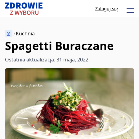
Przeskocz do treści
Otw
Zaloguj się
Z
Kuchnia
Spagetti Buraczane
Anuluj
Ostatnia aktualizacja: 31 maja, 2022
Zacznij pisać, aby wyszukać artykuły