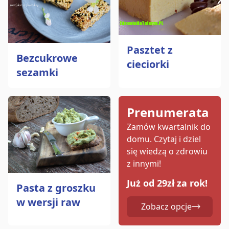
Pasztet z
Bezcukrowe
cieciorki
sezamki
Prenumerata
Zamów kwartalnik do
domu.
Czytaj i dziel
się wiedzą o zdrowiu
z innymi!
Już od 29zł za rok!
Pasta z groszku
w wersji raw
Zobacz opcje