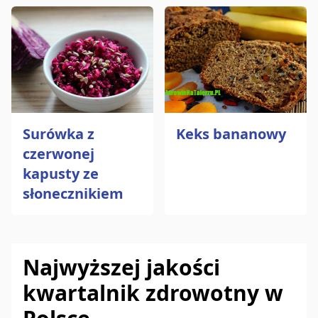
Surówka z
Keks bananowy
czerwonej
kapusty ze
słonecznikiem
Najwyższej jakości
kwartalnik zdrowotny w