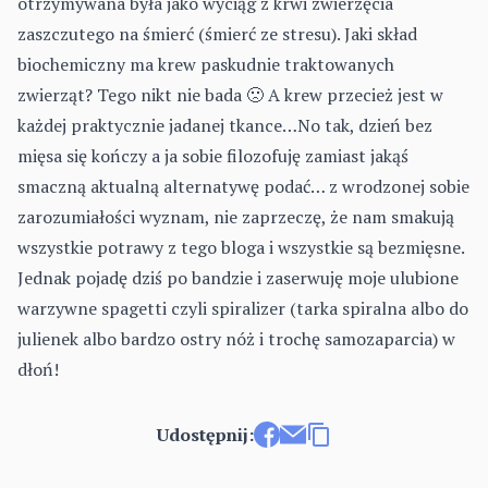
otrzymywana była jako wyciąg z krwi zwierzęcia
zaszczutego na śmierć (śmierć ze stresu). Jaki skład
biochemiczny ma krew paskudnie traktowanych
zwierząt? Tego nikt nie bada 🙁 A krew przecież jest w
każdej praktycznie jadanej tkance…No tak, dzień bez
mięsa się kończy a ja sobie filozofuję zamiast jakąś
smaczną aktualną alternatywę podać… z wrodzonej sobie
zarozumiałości wyznam, nie zaprzeczę, że nam smakują
wszystkie potrawy z tego bloga i wszystkie są bezmięsne.
Jednak pojadę dziś po bandzie i zaserwuję moje ulubione
warzywne spagetti czyli spiralizer (tarka spiralna albo do
julienek albo bardzo ostry nóż i trochę samozaparcia) w
dłoń!
Udostępnij:
Udostępnij na Facebooku
Wyślij e-mailem
Kopiuj link