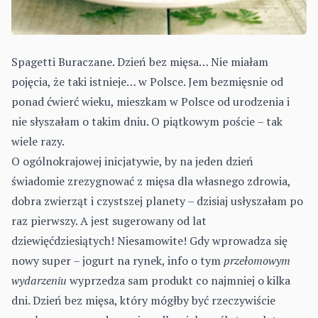
Spagetti Buraczane. Dzień bez mięsa… Nie miałam
pojęcia, że taki istnieje… w Polsce. Jem bezmięsnie od
ponad ćwierć wieku, mieszkam w Polsce od urodzenia i
nie słyszałam o takim dniu. O piątkowym poście – tak
wiele razy.
O ogólnokrajowej inicjatywie, by na jeden dzień
świadomie zrezygnować z mięsa dla własnego zdrowia,
dobra zwierząt i czystszej planety – dzisiaj usłyszałam po
raz pierwszy. A jest sugerowany od lat
dziewięćdziesiątych! Niesamowite! Gdy wprowadza się
nowy super – jogurt na rynek, info o tym
przełomowym
wydarzeniu
wyprzedza sam produkt co najmniej o kilka
dni. Dzień bez mięsa, który mógłby być rzeczywiście