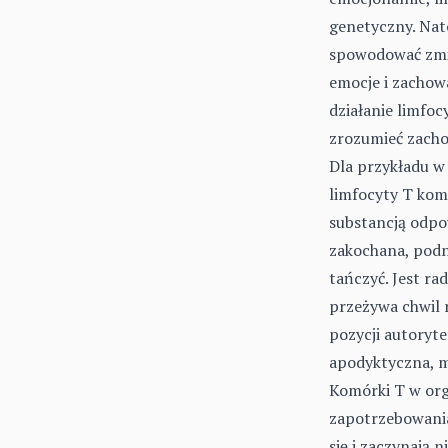
genetyczny. Nat
spowodować zmia
emocje i zachow
działanie limfoc
zrozumieć zacho
Dla przykładu w
limfocyty T ko
substancją odpow
zakochana, podno
tańczyć. Jest rad
przeżywa chwil r
pozycji autoryte
apodyktyczna, 
Komórki T w orga
zapotrzebowania
się i zaczynają