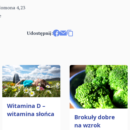
lomona 4,23
e
Udostępnij:
Udostępnij na Facebooku
Wyślij e-mailem
Kopiuj link
Witamina D –
witamina słońca
Brokuły dobre
na wzrok