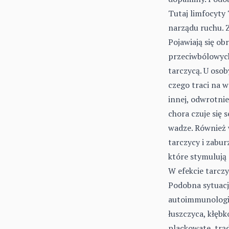
Tutaj limfocyty 
narządu ruchu. Z
Pojawiają się ob
przeciwbólowych
tarczycą. U oso
czego traci na w
innej, odwrotni
chora czuje się 
wadze. Również 
tarczycy i zabur
które stymulują
W efekcie tarcz
Podobna sytuacj
autoimmunologic
łuszczyca, kłębk
plackowate, trąd