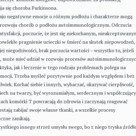
ja się choroba Parkinsona.
aju negatywne emocje o różnym podłożu i charakterze mogą
 rozwoju chorób o podłożu autoimmunologicznym. Odczucia
atysfakcji, poczucie, że jest się niekochanym, nieakceptowany
ewlekłe pragnienie ucieczki w śmierć na skutek niepowodzeń,
j niegodziwości, brak poczucia wartości – wszystko to, jeżeli
, może mieć udział w rozwoju procesów autoimmunologicznyc
tyka, jak i leczenie w tego rodzaju problemach polega na
mocji. Trzeba myśleć pozytywnie pod każdym względem i bez
wiek. Kochać siebie i innych, wybaczać, okazywać cierpliwość,
iech na twarzy, być wyrozumiałym, serdecznym i współczując
ach komórki T powracają do zdrowia i zaczynają reagować
stają zabijać swoje własne tkanki, a wszelkie procesy
zne zanikają.
zystkiego innego strzeż umysłu swego, bo z niego tryska źródł