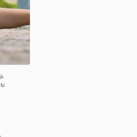
i.
ki
.