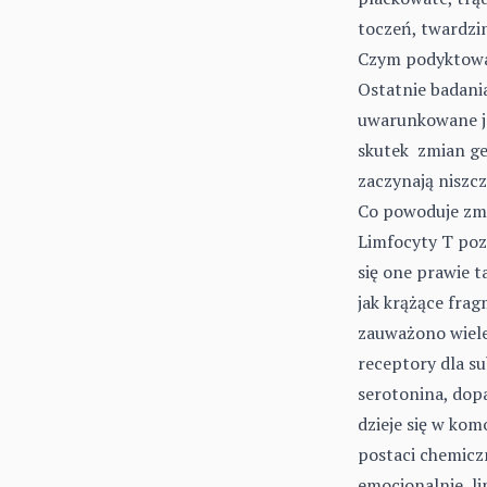
toczeń, twardzi
Czym podyktowan
Ostatnie badani
uwarunkowane je
skutek zmian ge
zaczynają niszcz
Co powoduje zmi
Limfocyty T poz
się one prawie t
jak krążące fra
zauważono wiele 
receptory dla su
serotonina, dopa
dzieje się w ko
postaci chemiczn
emocjonalnie, li