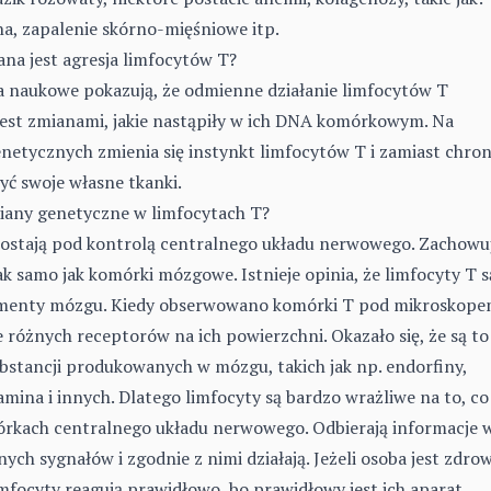
na, zapalenie skórno-mięśniowe itp.
a jest agresja limfocytów T?
a naukowe pokazują, że odmienne działanie limfocytów T
st zmianami, jakie nastąpiły w ich DNA komórkowym. Na
netycznych zmienia się instynkt limfocytów T i zamiast chron
yć swoje własne tkanki.
any genetyczne w limfocytach T?
ostają pod kontrolą centralnego układu nerwowego. Zachowu
ak samo jak komórki mózgowe. Istnieje opinia, że limfocyty T s
gmenty mózgu. Kiedy obserwowano komórki T pod mikroskope
różnych receptorów na ich powierzchni. Okazało się, że są to
bstancji produkowanych w mózgu, takich jak np. endorfiny,
mina i innych. Dlatego limfocyty są bardzo wrażliwe na to, co
mórkach centralnego układu nerwowego. Odbierają informacje 
ych sygnałów i zgodnie z nimi działają. Jeżeli osoba jest zdro
mfocyty reagują prawidłowo, bo prawidłowy jest ich aparat