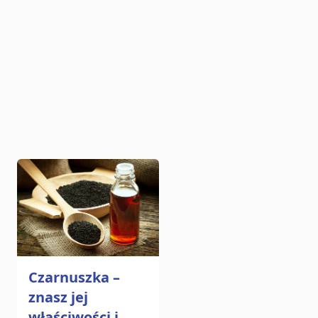
Czarnuszka –
znasz jej
właściwości i