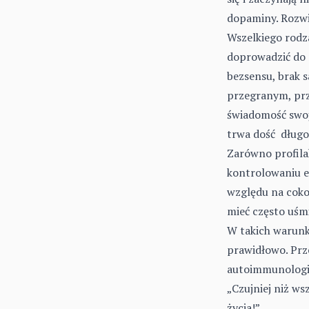
dopaminy. Rozwi
Wszelkiego rodz
doprowadzić do
bezsensu, brak s
przegranym, prz
świadomość swoje
trwa dość długo
Zarówno profilak
kontrolowaniu e
względu na cokol
mieć często uśm
W takich warunk
prawidłowo. Prze
autoimmunologic
„Czujniej niż ws
życia!”