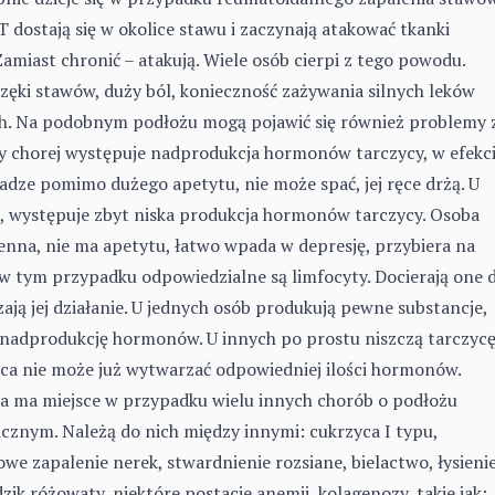
T dostają się w okolice stawu i zaczynają atakować tkanki
amiast chronić – atakują. Wiele osób cierpi z tego powodu.
rzęki stawów, duży ból, konieczność zażywania silnych leków
. Na podobnym podłożu mogą pojawić się również problemy 
by chorej występuje nadprodukcja hormonów tarczycy, w efekc
adze pomimo dużego apetytu, nie może spać, jej ręce drżą. U
e, występuje zbyt niska produkcja hormonów tarczycy. Osoba
senna, nie ma apetytu, łatwo wpada w depresję, przybiera na
w tym przypadku odpowiedzialne są limfocyty. Docierają one 
zają jej działanie. U jednych osób produkują pewne substancje,
 nadprodukcję hormonów. U innych po prostu niszczą tarczycę
yca nie może już wytwarzać odpowiedniej ilości hormonów.
a ma miejsce w przypadku wielu innych chorób o podłożu
znym. Należą do nich między innymi: cukrzyca I typu,
owe zapalenie nerek, stwardnienie rozsiane, bielactwo, łysieni
zik różowaty, niektóre postacie anemii, kolagenozy, takie jak: