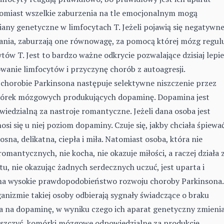
omiast wszelkie zaburzenia na tle emocjonalnym mogą
ny genetyczne w limfocytach T. Jeżeli pojawią się negatywn
ania, zaburzają one równowagę, za pomocą której mózg regul
ytów T. Jest to bardzo ważne odkrycie pozwalające dzisiaj lepie
wanie limfocytów i przyczynę chorób z autoagresji.
 chorobie Parkinsona następuje selektywne niszczenie przez
mórek mózgowych produkujących dopaminę. Dopamina jest
iedzialną za nastroje romantyczne. Jeżeli dana osoba jest
si się u niej poziom dopaminy. Czuje się, jakby chciała śpiewać
osna, delikatna, ciepła i miła. Natomiast osoba, która nie
omantycznych, nie kocha, nie okazuje miłości, a raczej działa 
tu, nie okazując żadnych serdecznych uczuć, jest uparta i
ma wysokie prawdopodobieństwo rozwoju choroby Parkinsona.
nizmie takiej osoby odbierają sygnały świadczące o braku
 na dopaminę, w wyniku czego ich aparat genetyczny zmieni
 niszczyć komórki mózgowe odpowiedzialne za produkcję