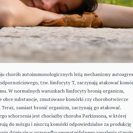
ju chorób autoimmunologicznych leżą mechanizmy autoagresj
odpornościowego, tzw. limfocyty T, zaczynają atakować komór
mu. W normalnych warunkach limfocyty bronią organizm,
ie obce substancje, zmutowane komórki czy chorobotwórcze
y. Teraz, zamiast bronić organizm, zaczynają go atakować.
go schorzenia jest chociażby choroba Parkinsona, w której
rują do mózgu i niszczą komórki odpowiedzialne za produkcję
nie dzieje się w przypadku reumatoidalnego zapalenia stawów