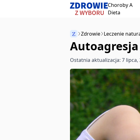
Choroby A
Przeskocz do treści
Dieta
Z
Zdrowie
Leczenie natur
Autoagresja 
Anuluj
Ostatnia aktualizacja: 7 lipca,
Zacznij pisać, aby wyszukać artykuły
aby wybrać
aby zamknąć
↵
Esc