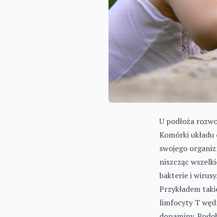
U podłoża rozwo
Komórki układu 
swojego organiz
niszcząc wszelk
bakterie i wirus
Przykładem takie
limfocyty T węd
dopaminy. Podob