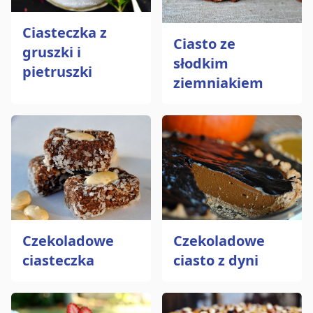
Ciasteczka z
Ciasto ze
gruszki i
słodkim
pietruszki
ziemniakiem
Czekoladowe
Czekoladowe
ciasteczka
ciasto z dyni