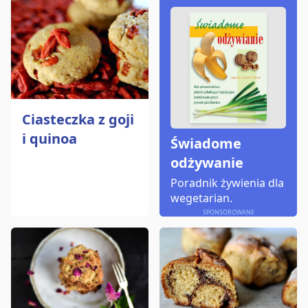
Ciasteczka z goji
i quinoa
Świadome
odżywanie
Poradnik żywienia dla
wegetarian.
SPONSOROWANE