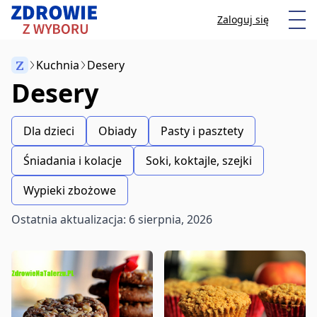
Przeskocz do treści
Otw
Zaloguj się
Z
Kuchnia
Desery
Desery
Anuluj
Dla dzieci
Obiady
Pasty i pasztety
Zacznij pisać, aby wyszukać artykuły
Śniadania i kolacje
Soki, koktajle, szejki
Wypieki zbożowe
Ostatnia aktualizacja: 6 sierpnia, 2026