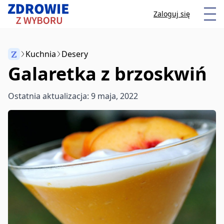
Przeskocz do treści
Otw
Zaloguj się
Z
Kuchnia
Desery
Galaretka z brzoskwiń
Anuluj
Ostatnia aktualizacja: 9 maja, 2022
Zacznij pisać, aby wyszukać artykuły