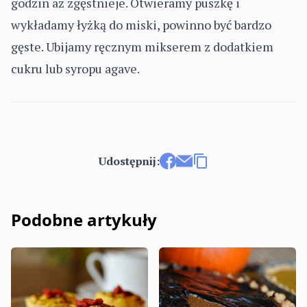
godzin aż zgęstnieje. Otwieramy puszkę i
wykładamy łyżką do miski, powinno być bardzo
gęste. Ubijamy ręcznym mikserem z dodatkiem
cukru lub syropu agave.
Udostępnij:
Udostępnij na Facebooku
Wyślij e-mailem
Kopiuj link
Podobne artykuły