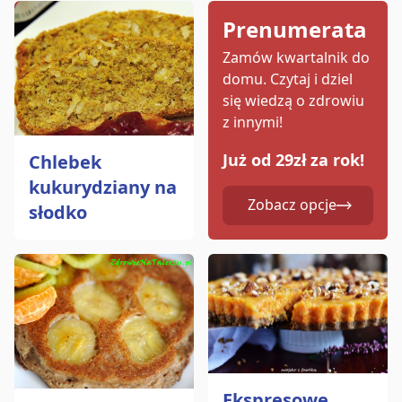
Prenumerata
Zamów kwartalnik do
domu.
Czytaj i dziel
się wiedzą o zdrowiu
z innymi!
Już od 29zł za rok!
Chlebek
kukurydziany na
Zobacz opcje
słodko
Ekspresowe