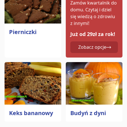
Zamów kwartalnik do
domu.
Czytaj i dziel
się wiedzą o zdrowiu
z innymi!
Pierniczki
Już od 29zł za rok!
Zobacz opcje
Keks bananowy
Budyń z dyni