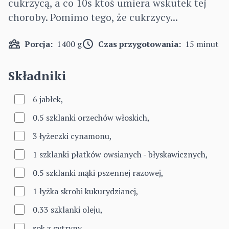
cukrzycą, a co 10s ktoś umiera wskutek tej
choroby. Pomimo tego, że cukrzycy...
Porcja:
1400 g
Czas przygotowania:
15 minut
Składniki
6 jabłek,
0.5 szklanki orzechów włoskich,
3 łyżeczki cynamonu,
1 szklanki płatków owsianych - błyskawicznych,
0.5 szklanki mąki pszennej razowej,
1 łyżka skrobi kukurydzianej,
0.33 szklanki oleju,
sok z cytryny,