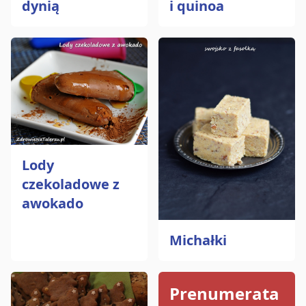
dynią
i quinoa
Lody
czekoladowe z
awokado
Michałki
Prenumerata