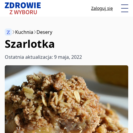
Przeskocz do treści
Otw
Zaloguj się
Z
Kuchnia
Desery
Szarlotka
Anuluj
Ostatnia aktualizacja: 9 maja, 2022
Zacznij pisać, aby wyszukać artykuły